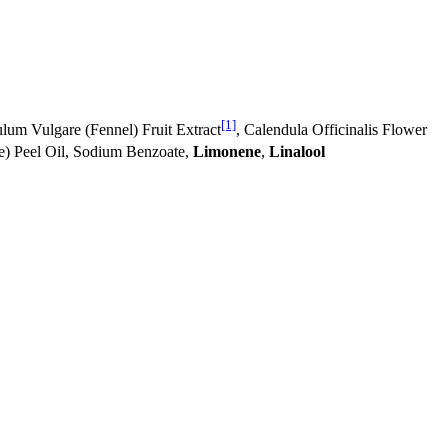
[1]
um Vulgare (Fennel) Fruit Extract
, Calendula Officinalis Flower
ne) Peel Oil, Sodium Benzoate,
Limonene
,
Linalool