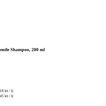
Gentle Shampoo, 200 ml
8 lei / l)
5 lei / l)