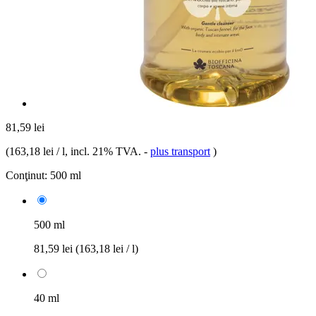
81,59 lei
(
163,18 lei / l
, incl. 21% TVA.
-
plus transport
)
Conţinut:
500 ml
500 ml
81,59 lei
(163,18 lei / l)
40 ml