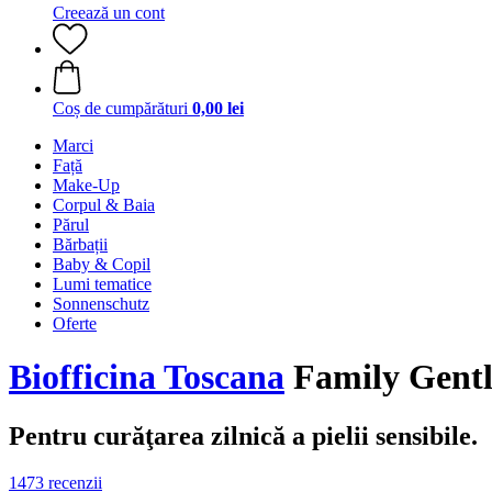
Creează un cont
Coș de cumpărături
0,00 lei
Marci
Față
Make-Up
Corpul & Baia
Părul
Bărbații
Baby & Copil
Lumi tematice
Sonnenschutz
Oferte
Biofficina Toscana
Family Gentl
Pentru curăţarea zilnică a pielii sensibile.
1473 recenzii