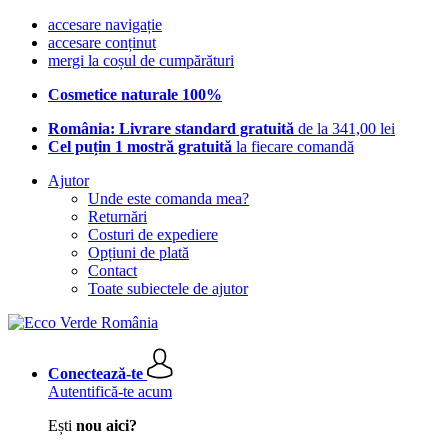
accesare navigație
accesare conținut
mergi la coșul de cumpărături
Cosmetice naturale 100%
România: Livrare standard gratuită
de la 341,00 lei
Cel puțin 1 mostră gratuită
la fiecare comandă
Ajutor
Unde este comanda mea?
Returnări
Costuri de expediere
Opțiuni de plată
Contact
Toate subiectele de ajutor
Conectează-te
Autentifică-te acum
Ești
nou aici?