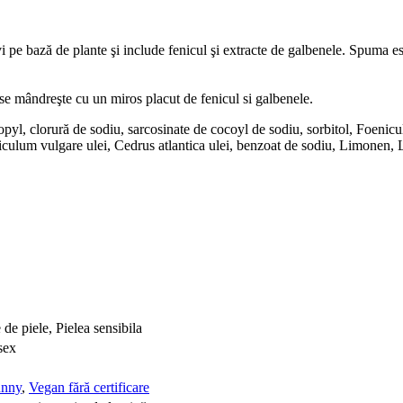
vi pe bază de plante şi include fenicul şi extracte de galbenele. Spuma es
se mândreşte cu un miros placut de fenicul si galbenele.
 clorură de sodiu, sarcosinate de cocoyl de sodiu, sorbitol, Foeniculu
culum vulgare ulei, Cedrus atlantica ulei, benzoat de sodiu, Limonen, Li
e de piele, Pielea sensibila
sex
unny
,
Vegan fără certificare