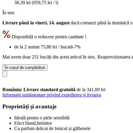
38,39 lei
(959,75 lei / l)
În stoc
Livrare până la vineri, 14. august
dacă comanzi până la
duminică o
Disponibilă o reducere pentru cantitate !
de la 2 numai
75,80 lei
/ bucată
-7%
Mai avem doar 251 bucăți din acest articol în stoc. Reaprovizionarea e
În coșul de cumpărături
România: Livrare standard gratuită
de la 341,00 lei
Informații suplimentare privind expedierea și livrarea
Proprietăți și avantaje
Ideală pentru o piele sensibilă
Efect bland,linistitor
Cu parfum delicat de fenicul și gălbenele