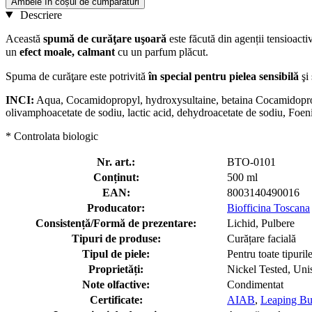
Ambele în coșul de cumpărături
Descriere
Această
spumă de curăţare uşoară
este făcută din agenții tensioacti
un
efect
moale, calmant
cu un parfum plăcut.
Spuma de curăţare este potrivită
în special pentru pielea sensibilă
şi 
INCI:
Aqua, Cocamidopropyl, hydroxysultaine, betaina Cocamidopropyl,
olivamphoacetate de sodiu, lactic acid, dehydroacetate de sodiu, Foeni
* Controlata biologic
Nr. art.:
BTO-0101
Conținut:
500 ml
EAN:
8003140490016
Producator:
Biofficina Toscana
Consistență/Formă de prezentare:
Lichid, Pulbere
Tipuri de produse:
Curățare facială
Tipul de piele:
Pentru toate tipuril
Proprietăți:
Nickel Tested, Uni
Note olfactive:
Condimentat
Certificate:
AIAB
,
Leaping B