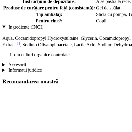
Instrucțiuni de depozitare:
A se păstra la rece,
Produse de curățare pentru față (consistență):
Gel de spălat
Tip ambalaj:
Sticlă cu pompă, T
Pentru cine?:
Copil
Ingrediente (INCI)
Aqua, Cocamidopropyl Hydroxysultaine, Glycerin, Cocamidopropyl Be
[1]
Extract
, Sodium Olivamphoacetate, Lactic Acid, Sodium Dehydroace
din culturi organice controlate
Accesorii
Informații juridice
Recomandarea noastră