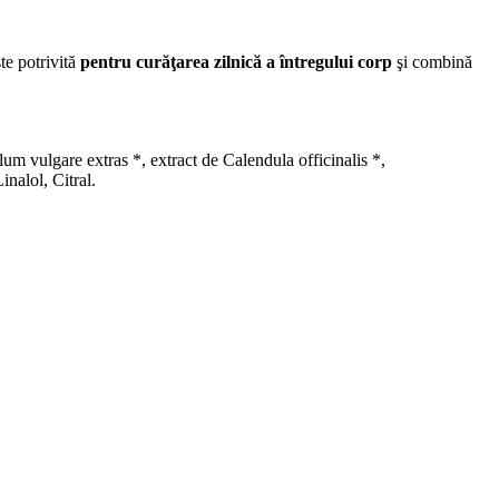
te potrivită
pentru curăţarea zilnică a întregului corp
şi combină
m vulgare extras *, extract de Calendula officinalis *,
nalol, Citral.