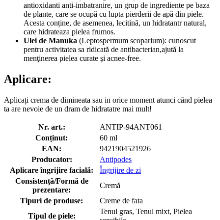
antioxidanti anti-imbatranire, un grup de ingrediente pe baza
de plante, care se ocupă cu lupta pierderii de apă din piele.
Acesta conține, de asemenea, lecitină, un hidratantr natural,
care hidrateaza pielea frumos.
Ulei de Manuka
(Leptospermum scoparium): cunoscut
pentru activitatea sa ridicată de antibacterian,ajută la
menţinerea pielea curate şi acnee-free.
Aplicare:
Aplicați crema de dimineata sau in orice moment atunci când pielea
ta are nevoie de un dram de hidratatre mai mult!
Nr. art.:
ANTIP-94ANT061
Conținut:
60 ml
EAN:
9421904521926
Producator:
Antipodes
Aplicare îngrijire facială:
Îngrijire de zi
Consistență/Formă de
Cremă
prezentare:
Tipuri de produse:
Creme de fata
Tenul gras, Tenul mixt, Pielea
Tipul de piele: