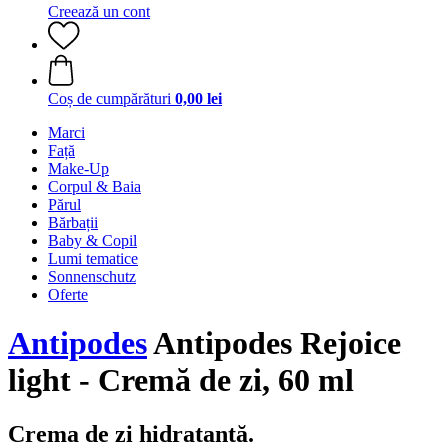
Creează un cont
Coș de cumpărături
0,00 lei
Marci
Față
Make-Up
Corpul & Baia
Părul
Bărbații
Baby & Copil
Lumi tematice
Sonnenschutz
Oferte
Antipodes
Antipodes Rejoice
light - Cremă de zi, 60 ml
Crema de zi hidratantă.