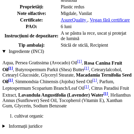
sensibila
Proprietăți:
Plastic redus
Note olfactive:
Migdale, Vanilat
Certificate:
AsureQuality
,
Vegan fără certificare
PAO:
6 luni
A se păstra la rece, uscat și protejat
Instrucțiuni de depozitare:
de lumină
Tip ambalaj:
Sticlă de sticlă, Recipient
Ingrediente (INCI)
[1]
Aqua, Persea Gratissima (Avocado) Oil
,
Rosa Canina Fruit
[1]
[1]
Oil
, Butyrospermum Parkii (Shea) Butter
, Cetearylalcohol,
Cetearyl Glucoside, Glyceryl Stearate,
Macadamia Ternifolia Seed
[1]
[1]
Oil
, Simmondsia Chinensis (Jojoba) Seed Oil
, Parfum,
[1]
Leptospermum Scoparium Branch/Leaf Oil
, Citrus Paradisi Fruit
[1]
Extract,
Lavandula Angustifolia (Lavender) Water
, Helianthus
Annus (Sunflower) Seed Oil, Tocopherol (Vitamin E), Xanthan
Gum, Glycerin, Sodium Benzoate
cultivat organic
Informații juridice