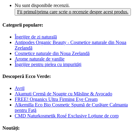
Nu sunt disponibile recenzii.
Fii primul/prima care scrie o recenzie despre acest produs.
Categorii populare:
Îngrijire de zi naturală
Antipodes Organic Beauty - Cosmetice naturale din Noua
Zeelandă
Cosmetice naturale din Noua Zeelandă
Arome naturale de vanilie
Îngrijire pentru pielea cu impurități
Descoperă Ecco Verde:
Avril
Akamuti Cremă de Noapte cu Măsline & Avocado
FREE! Organics Ultra Firming Eye Cream
Alkemilla Eco Bio Cosmetic Spumă de Curățare Calmanta
pentru Față
CMD Naturkosmetik Rosé Exclusive Loțiune de corp
Noutăți: