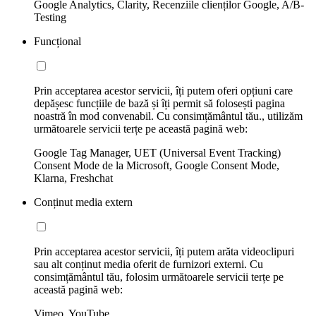
Google Analytics, Clarity, Recenziile clienților Google, A/B-
Testing
Funcțional
Prin acceptarea acestor servicii, îți putem oferi opțiuni care
depășesc funcțiile de bază și îți permit să folosești pagina
noastră în mod convenabil. Cu consimțământul tău., utilizăm
următoarele servicii terțe pe această pagină web:
Google Tag Manager, UET (Universal Event Tracking)
Consent Mode de la Microsoft, Google Consent Mode,
Klarna, Freshchat
Conținut media extern
Prin acceptarea acestor servicii, îți putem arăta videoclipuri
sau alt conținut media oferit de furnizori externi. Cu
consimțământul tău, folosim următoarele servicii terțe pe
această pagină web:
Vimeo, YouTube