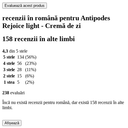
Evaluează acest produs
recenzii în română pentru Antipodes
Rejoice light - Cremă de zi
158 recenzii în alte limbi
4,3
din 5 stele
5 stele
134
(56%)
4 stele
56
(23%)
3 stele
28
(11%)
2 stele
15
(6%)
1 stea
5
(2%)
238
evaluări
Încă nu există recenzii pentru română, dar există 158 recenzii în alte
limbi.
Afișează