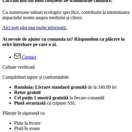
Lucrăm într-un mod conștient de schimbările climatice.
Cu numeroase măsuri ecologice specifice, contribuim la minimizarea
impactului nostru asupra mediului și climei.
Aici poți găsi mai multe informații.
Ai nevoie de ajutor cu comanda ta? Răspundem cu plăcere la
orice întrebare pe care o ai.
Contact
Calitate verificată
Cumpărături sigure și conformtabile
România: Livrare standard gratuită
de la 340,89 lei
Retur gratuit
Cel puțin 1 mostră gratuită
la fiecare comandă
Plată securizată
cu criptare SSL
Plătește în siguranță cu
Plata la livrare
Plată în avans