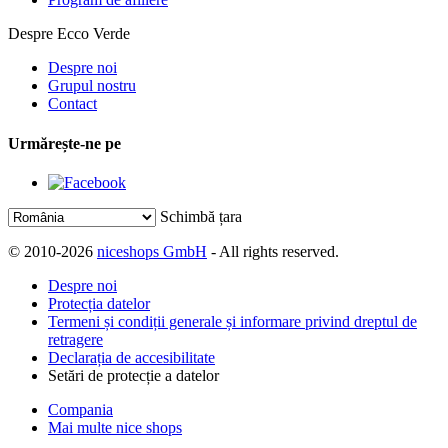
Despre Ecco Verde
Despre noi
Grupul nostru
Contact
Urmărește-ne pe
Schimbă țara
© 2010-2026
niceshops GmbH
- All rights reserved.
Despre noi
Protecția datelor
Termeni și condiții generale și informare privind dreptul de
retragere
Declarația de accesibilitate
Setări de protecție a datelor
Compania
Mai multe nice shops