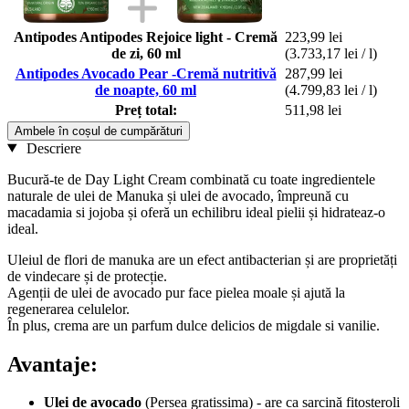
Antipodes Antipodes Rejoice light - Cremă
223,99 lei
de zi, 60 ml
(3.733,17 lei / l)
Antipodes Avocado Pear -Cremă nutritivă
287,99 lei
de noapte, 60 ml
(4.799,83 lei / l)
Preț total:
511,98 lei
Ambele în coșul de cumpărături
Descriere
Bucură-te de Day Light Cream combinată cu toate ingredientele
naturale de ulei de Manuka și ulei de avocado, împreună cu
macadamia si jojoba și oferă un echilibru ideal pielii și hidrateaz-o
ideal.
Uleiul de flori de manuka are un efect antibacterian și are proprietăți
de vindecare și de protecție.
Agenții de ulei de avocado pur face pielea moale și ajută la
regenerarea celulelor.
În plus, crema are un parfum dulce delicios de migdale si vanilie.
Avantaje:
Ulei de avocado
(Persea gratissima) - are ca sarcină fitosteroli