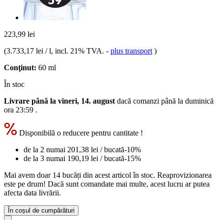
223,99 lei
(
3.733,17 lei / l
, incl. 21% TVA.
-
plus transport
)
Conţinut:
60 ml
În stoc
Livrare până la vineri, 14. august
dacă comanzi până la
duminică
ora 23:59
.
Disponibilă o reducere pentru cantitate !
de la 2 numai
201,38 lei
/ bucată
-10%
de la 3 numai
190,19 lei
/ bucată
-15%
Mai avem doar 14 bucăți din acest articol în stoc. Reaprovizionarea
este pe drum! Dacă sunt comandate mai multe, acest lucru ar putea
afecta data livrării.
În coșul de cumpărături