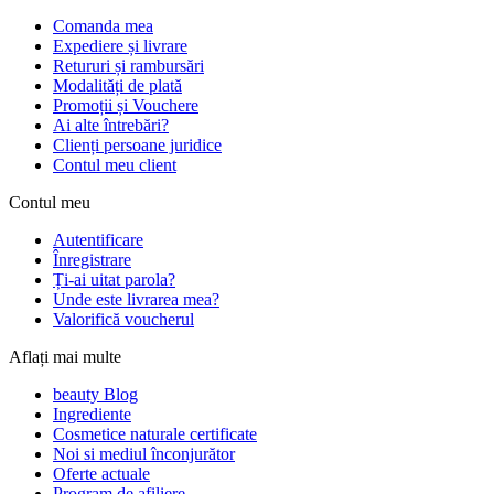
Comanda mea
Expediere și livrare
Retururi și rambursări
Modalități de plată
Promoții și Vouchere
Ai alte întrebări?
Clienți persoane juridice
Contul meu client
Contul meu
Autentificare
Înregistrare
Ți-ai uitat parola?
Unde este livrarea mea?
Valorifică voucherul
Aflați mai multe
beauty Blog
Ingrediente
Cosmetice naturale certificate
Noi si mediul înconjurător
Oferte actuale
Program de afiliere