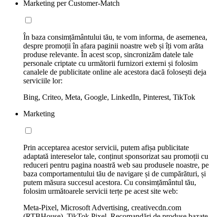
Marketing per Customer-Match
În baza consimțământului tău, te vom informa, de asemenea,
despre promoții în afara paginii noastre web și îți vom arăta
produse relevante. În acest scop, sincronizăm datele tale
personale criptate cu următorii furnizori externi și folosim
canalele de publicitate online ale acestora dacă folosești deja
serviciile lor:
Bing, Criteo, Meta, Google, LinkedIn, Pinterest, TikTok
Marketing
Prin acceptarea acestor servicii, putem afișa publicitate
adaptată intereselor tale, conținut sponsorizat sau promoții cu
reduceri pentru pagina noastră web sau produsele noastre, pe
baza comportamentului tău de navigare și de cumpărături, și
putem măsura succesul acestora. Cu consimțământul tău,
folosim următoarele servicii terțe pe acest site web:
Meta-Pixel, Microsoft Advertising, creativecdn.com
(RTBHouse), TikTok Pixel, Recomandări de produse bazate