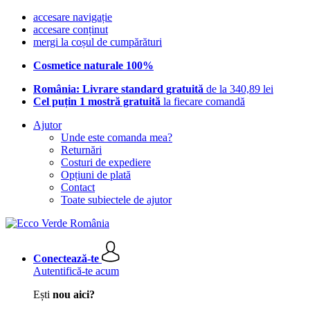
accesare navigație
accesare conținut
mergi la coșul de cumpărături
Cosmetice naturale 100%
România: Livrare standard gratuită
de la 340,89 lei
Cel puțin 1 mostră gratuită
la fiecare comandă
Ajutor
Unde este comanda mea?
Returnări
Costuri de expediere
Opțiuni de plată
Contact
Toate subiectele de ajutor
Conectează-te
Autentifică-te acum
Ești
nou aici?