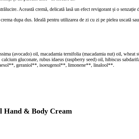
trălucire. Această cremă, delicată lasă un efect revigorant și o senzație 
 crema dupa dus. Ideală pentru utilizarea de zi cu zi pe pielea uscată sau a
issima (avocado) oil, macadamia ternifolia (macadamia nut) oil, wheat st
calcium gluconate, rubus idaeus (raspberry seed) oil, hibiscus sabdarifa
rnesol**, geraniol**, isoeugenol**, limonene**, linalool**.
ful Hand & Body Cream