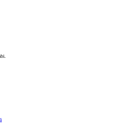
bi.
ă