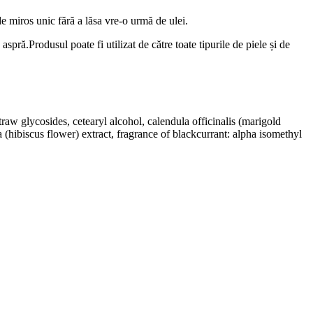
de miros unic fără a lăsa vre-o urmă de ulei.
spră.Produsul poate fi utilizat de către toate tipurile de piele și de
raw glycosides, cetearyl alcohol, calendula officinalis (marigold
 (hibiscus flower) extract, fragrance of blackcurrant: alpha isomethyl