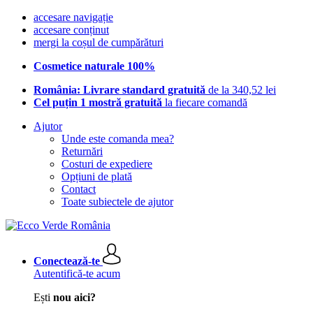
accesare navigație
accesare conținut
mergi la coșul de cumpărături
Cosmetice naturale 100%
România: Livrare standard gratuită
de la 340,52 lei
Cel puțin 1 mostră gratuită
la fiecare comandă
Ajutor
Unde este comanda mea?
Returnări
Costuri de expediere
Opțiuni de plată
Contact
Toate subiectele de ajutor
Conectează-te
Autentifică-te acum
Ești
nou aici?