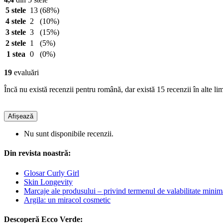
5 stele
13
(68%)
4 stele
2
(10%)
3 stele
3
(15%)
2 stele
1
(5%)
1 stea
0
(0%)
19
evaluări
Încă nu există recenzii pentru română, dar există 15 recenzii în alte lim
Afișează
Nu sunt disponibile recenzii.
Din revista noastră:
Glosar Curly Girl
Skin Longevity
Marcaje ale produsului – privind termenul de valabilitate minim
Argila: un miracol cosmetic
Descoperă Ecco Verde: