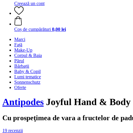
Creează un cont
Coș de cumpărături
0,00 lei
Marci
Față
Make-Up
Corpul & Baia
Părul
Bărbații
Baby & Copil
Lumi tematice
Sonnenschutz
Oferte
Antipodes
Joyful Hand & Body 
Cu prospeţimea de vara a fructelor de pad
19 recenzii