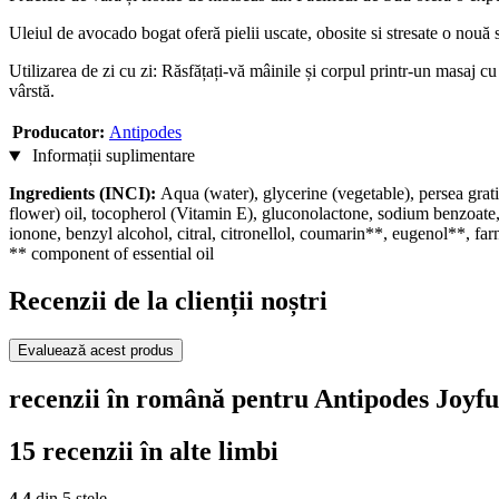
Uleiul de avocado bogat oferă pielii uscate, obosite si stresate o nouă s
Utilizarea de zi cu zi: Răsfățați-vă mâinile și corpul printr-un masaj cu
vârstă.
Producator:
Antipodes
Informații suplimentare
Ingredients (INCI):
Aqua (water), glycerine (vegetable), persea grat
flower) oil, tocopherol (Vitamin E), gluconolactone, sodium benzoate, 
ionone, benzyl alcohol, citral, citronellol, coumarin**, eugenol**, fa
** component of essential oil
Recenzii de la clienții noștri
Evaluează acest produs
recenzii în română pentru Antipodes Joy
15 recenzii în alte limbi
4,4
din 5 stele