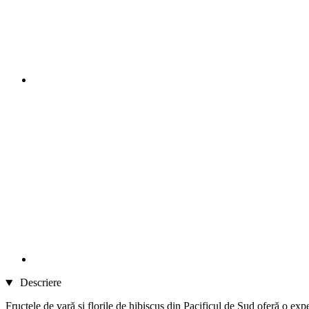
Descriere
Fructele de vară și florile de hibiscus din Pacificul de Sud oferă o expe