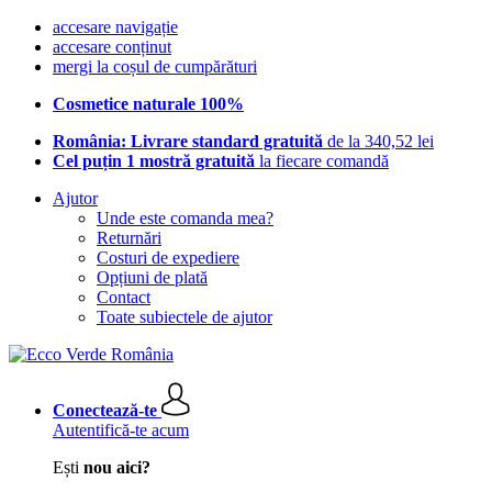
accesare navigație
accesare conținut
mergi la coșul de cumpărături
Cosmetice naturale 100%
România: Livrare standard gratuită
de la 340,52 lei
Cel puțin 1 mostră gratuită
la fiecare comandă
Ajutor
Unde este comanda mea?
Returnări
Costuri de expediere
Opțiuni de plată
Contact
Toate subiectele de ajutor
Conectează-te
Autentifică-te acum
Ești
nou aici?