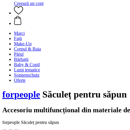
Creează un cont
Marci
Față
Make-Up
Corpul & Baia
Părul
Bărbații
Baby & Copil
Lumi tematice
Sonnenschutz
Oferte
forpeople
Săculeț pentru săpun
Accesoriu multifuncțional din materiale de
forpeople Săculeț pentru săpun