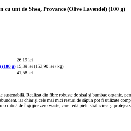
cu unt de Shea, Provance (Olive Lavendel) (100 g)
26,19 lei
 (100 g)
15,39 lei
(153,90 lei / kg)
41,58 lei
ie sustenabilă. Realizat din fibre robuste de sisal și bumbac organic, per
bundent, iar chiar și cele mai mici resturi de săpun pot fi utilizate comple
 o rutină de îngrijire zero waste, care redă pielii strălucirea și protejeaz