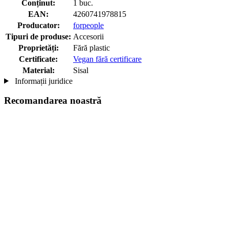
Conținut:
1 buc.
EAN:
4260741978815
Producator:
forpeople
Tipuri de produse:
Accesorii
Proprietăți:
Fără plastic
Certificate:
Vegan fără certificare
Material:
Sisal
Informații juridice
Recomandarea noastră