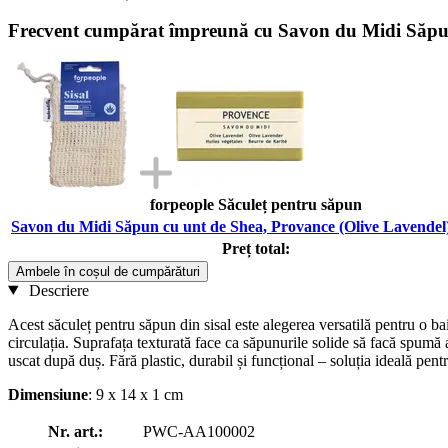
Frecvent cumpărat împreună cu Savon du Midi Săpun 
forpeople Săculeț pentru săpun
Savon du Midi Săpun cu unt de Shea, Provance (Olive Lavendel)
Preț total:
Ambele în coșul de cumpărături
Descriere
Acest săculeț pentru săpun din sisal este alegerea versatilă pentru o ba
circulația. Suprafața texturată face ca săpunurile solide să facă spumă a
uscat după duș. Fără plastic, durabil și funcțional – soluția ideală pentru
Dimensiune
: 9 x 14 x 1 cm
Nr. art.:
PWC-AA100002