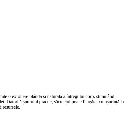
mite o exfoliere blândă și naturală a întregului corp, stimulând
t. Datorită șnurului practic, săculețul poate fi agățat cu ușurință la
ă resursele.