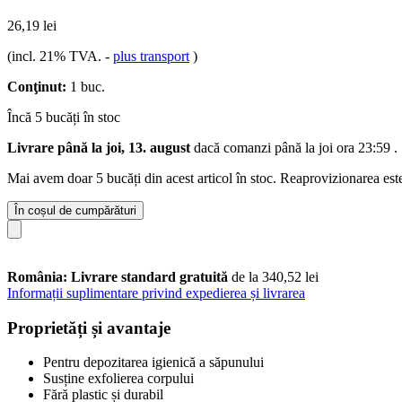
26,19 lei
(incl. 21% TVA.
-
plus transport
)
Conţinut:
1 buc.
Încă 5 bucăți în stoc
Livrare până la joi, 13. august
dacă comanzi până la
joi ora 23:59
.
Mai avem doar 5 bucăți din acest articol în stoc. Reaprovizionarea est
În coșul de cumpărături
România: Livrare standard gratuită
de la 340,52 lei
Informații suplimentare privind expedierea și livrarea
Proprietăți și avantaje
Pentru depozitarea igienică a săpunului
Susține exfolierea corpului
Fără plastic și durabil