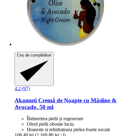
Coș de cumpărături
4.2 (97)
Akamuti
Cremă de Noapte cu Măsline &
Avocado, 50 ml
Îîntinerirea pielii și regenerare
Oferă pielii obosite luciu
Hraneste si rehidrateaza pielea foarte uscată
108,49 lei
(2.169,80 lei / l)