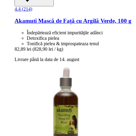
4.4 (214)
Akamuti
Mască de Față cu Argilă Verde, 100 g
Îndepărtează eficient impurităţile adânci
Detoxifica pielea
Tonifică pielea & improspateaza tenul
82,89 lei
(828,90 lei / kg)
Livrare până la data de 14. august