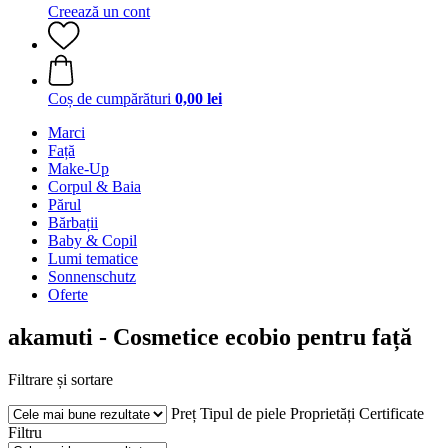
Creează un cont
Coș de cumpărături
0,00 lei
Marci
Față
Make-Up
Corpul & Baia
Părul
Bărbații
Baby & Copil
Lumi tematice
Sonnenschutz
Oferte
akamuti - Cosmetice ecobio pentru față
Filtrare și sortare
Preț
Tipul de piele
Proprietăți
Certificate
Filtru