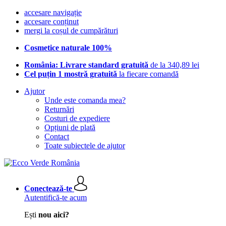
accesare navigație
accesare conținut
mergi la coșul de cumpărături
Cosmetice naturale 100%
România: Livrare standard gratuită
de la 340,89 lei
Cel puțin 1 mostră gratuită
la fiecare comandă
Ajutor
Unde este comanda mea?
Returnări
Costuri de expediere
Opțiuni de plată
Contact
Toate subiectele de ajutor
Conectează-te
Autentifică-te acum
Ești
nou aici?