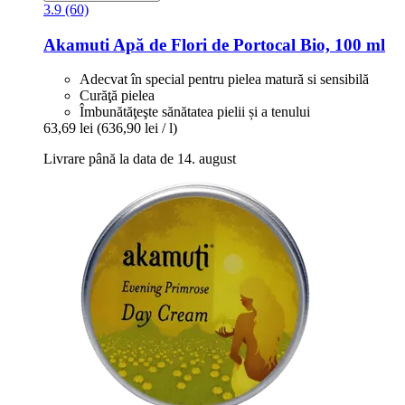
3.9 (60)
Akamuti
Apă de Flori de Portocal Bio, 100 ml
Adecvat în special pentru pielea matură si sensibilă
Curăţă pielea
Îmbunătăţeşte sănătatea pielii și a tenului
63,69 lei
(636,90 lei / l)
Livrare până la data de 14. august