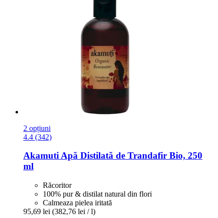
2 opțiuni
4.4 (342)
Akamuti
Apă Distilată de Trandafir Bio, 250
ml
Răcoritor
100% pur & distilat natural din flori
Calmeaza pielea iritată
95,69 lei
(382,76 lei / l)