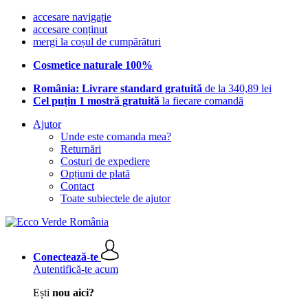
accesare navigație
accesare conținut
mergi la coșul de cumpărături
Cosmetice naturale 100%
România: Livrare standard gratuită
de la 340,89 lei
Cel puțin 1 mostră gratuită
la fiecare comandă
Ajutor
Unde este comanda mea?
Returnări
Costuri de expediere
Opțiuni de plată
Contact
Toate subiectele de ajutor
Conectează-te
Autentifică-te acum
Ești
nou aici?