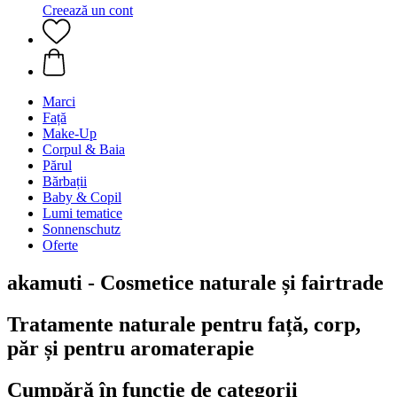
Creează un cont
Marci
Față
Make-Up
Corpul & Baia
Părul
Bărbații
Baby & Copil
Lumi tematice
Sonnenschutz
Oferte
akamuti - Cosmetice naturale și fairtrade
Tratamente naturale pentru față, corp,
păr și pentru aromaterapie
Cumpără în funcţie de categorii