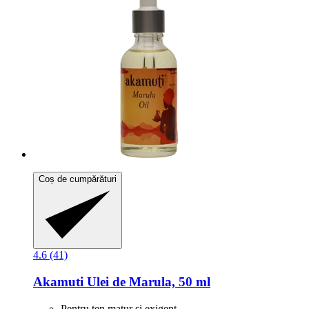
Coș de cumpărături
4.6 (41)
Akamuti
Ulei de Marula, 50 ml
Pentru ten matur și exigent