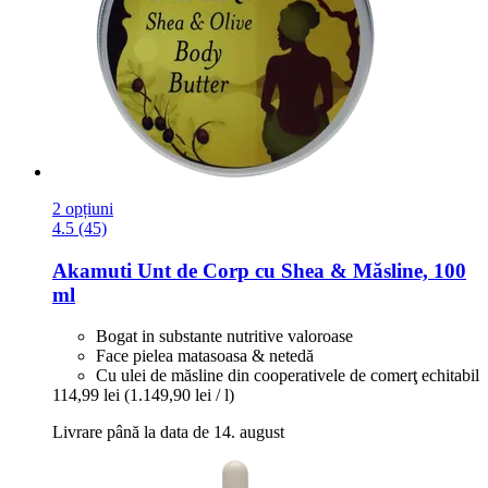
2 opțiuni
4.5 (45)
Akamuti
Unt de Corp cu Shea & Măsline, 100
ml
Bogat in substante nutritive valoroase
Face pielea matasoasa & netedă
Cu ulei de măsline din cooperativele de comerţ echitabil
114,99 lei
(1.149,90 lei / l)
Livrare până la data de 14. august