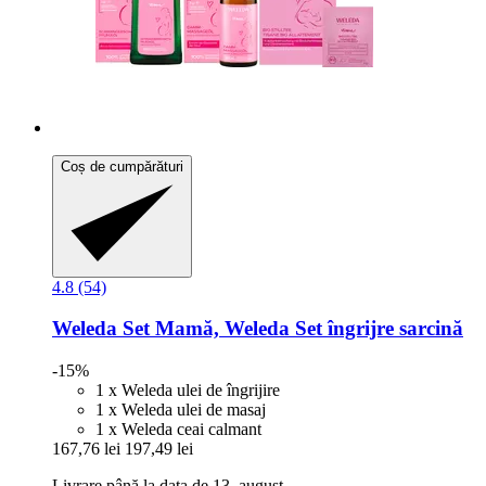
Coș de cumpărături
4.8 (54)
Weleda
Set Mamă, Weleda Set îngrijre sarcină
-15%
1 x Weleda ulei de îngrijire
1 x Weleda ulei de masaj
1 x Weleda ceai calmant
167,76 lei
197,49 lei
Livrare până la data de 13. august