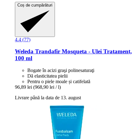
Coș de cumpărături
4.4 (77)
Weleda
Trandafir Mosqueta -​ Ulei Tratament,
100 ml
Bogate în acizi graşi polinesaturaţi
Dă elasticitatea pielii
Pentru o piele moale și catifelată
96,89 lei
(968,90 lei / l)
Livrare până la data de 13. august