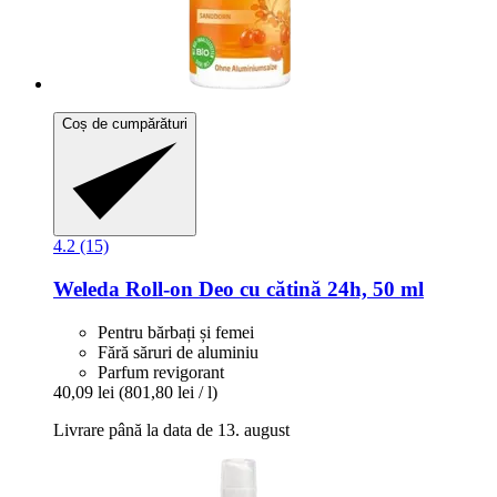
Coș de cumpărături
4.2 (15)
Weleda
Roll-​on Deo cu cătină 24h, 50 ml
Pentru bărbați și femei
Fără săruri de aluminiu
Parfum revigorant
40,09 lei
(801,80 lei / l)
Livrare până la data de 13. august