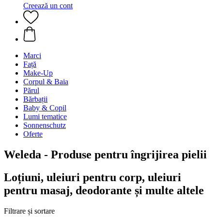
Creează un cont
Marci
Față
Make-Up
Corpul & Baia
Părul
Bărbații
Baby & Copil
Lumi tematice
Sonnenschutz
Oferte
Weleda - Produse pentru îngrijirea pielii
Loțiuni, uleiuri pentru corp, uleiuri
pentru masaj, deodorante și multe altele
Filtrare și sortare