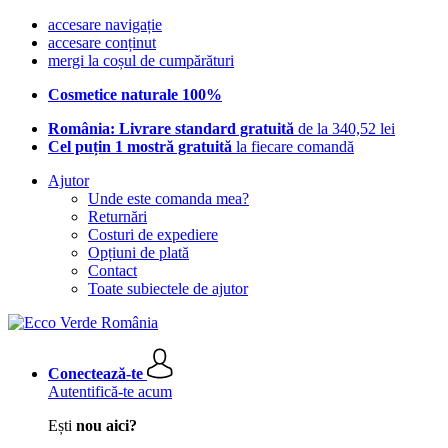
accesare navigație
accesare conținut
mergi la coșul de cumpărături
Cosmetice naturale 100%
România: Livrare standard gratuită
de la 340,52 lei
Cel puțin 1 mostră gratuită
la fiecare comandă
Ajutor
Unde este comanda mea?
Returnări
Costuri de expediere
Opțiuni de plată
Contact
Toate subiectele de ajutor
Conectează-te
Autentifică-te acum
Ești
nou aici?