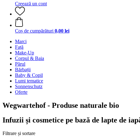
Creează un cont
Coș de cumpărături
0,00 lei
Marci
Față
Make-Up
Corpul & Baia
Părul
Bărbații
Baby & Copil
Lumi tematice
Sonnenschutz
Oferte
Wegwartehof - Produse naturale bio
Infuzii și cosmetice pe bază de lapte de iap
Filtrare și sortare