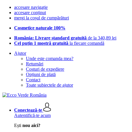
accesare navigație
accesare conținut
mergi la coșul de cumpărături
Cosmetice naturale 100%
România: Livrare standard gratuită
de la 340,89 lei
Cel puțin 1 mostră gratuită
la fiecare comandă
Ajutor
Unde este comanda mea?
Returnări
Costuri de expediere
Opțiuni de plată
Contact
Toate subiectele de ajutor
Conectează-te
Autentifică-te acum
Ești
nou aici?