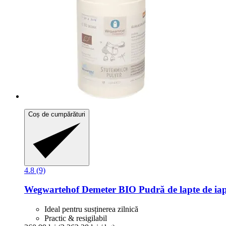
Coș de cumpărături
4.8 (9)
Wegwartehof
Demeter BIO Pudră de lapte de iap
Ideal pentru susținerea zilnică
Practic & resigilabil