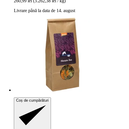
260,99 lei
(3.262,38 lei / kg)
Livrare până la data de 14. august
Coș de cumpărături