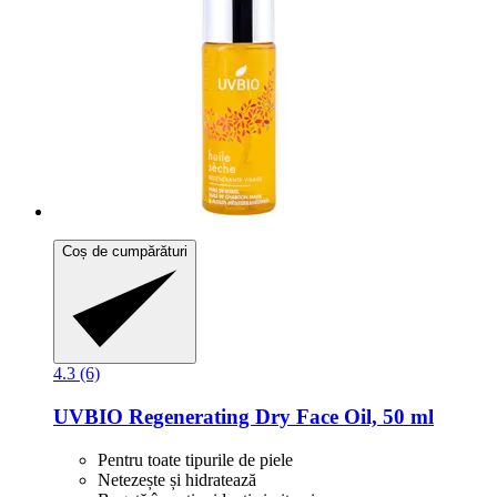
Coș de cumpărături
4.3 (6)
UVBIO
Regenerating Dry Face Oil, 50 ml
Pentru toate tipurile de piele
Netezește și hidratează