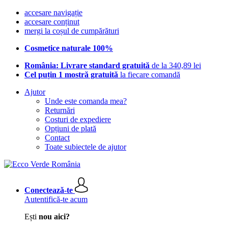
accesare navigație
accesare conținut
mergi la coșul de cumpărături
Cosmetice naturale 100%
România: Livrare standard gratuită
de la 340,89 lei
Cel puțin 1 mostră gratuită
la fiecare comandă
Ajutor
Unde este comanda mea?
Returnări
Costuri de expediere
Opțiuni de plată
Contact
Toate subiectele de ajutor
Conectează-te
Autentifică-te acum
Ești
nou aici?