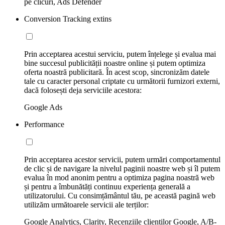
pe clicuri, Ads Defender
Conversion Tracking extins
Prin acceptarea acestui serviciu, putem înțelege și evalua mai
bine succesul publicității noastre online și putem optimiza
oferta noastră publicitară. În acest scop, sincronizăm datele
tale cu caracter personal criptate cu următorii furnizori externi,
dacă folosești deja serviciile acestora:
Google Ads
Performance
Prin acceptarea acestor servicii, putem urmări comportamentul
de clic și de navigare la nivelul paginii noastre web și îl putem
evalua în mod anonim pentru a optimiza pagina noastră web
și pentru a îmbunătăți continuu experiența generală a
utilizatorului. Cu consimțământul tău, pe această pagină web
utilizăm următoarele servicii ale terților:
Google Analytics, Clarity, Recenziile clienților Google, A/B-