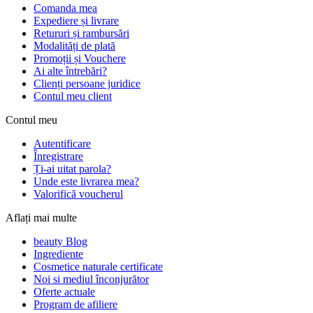
Comanda mea
Expediere și livrare
Retururi și rambursări
Modalități de plată
Promoții și Vouchere
Ai alte întrebări?
Clienți persoane juridice
Contul meu client
Contul meu
Autentificare
Înregistrare
Ți-ai uitat parola?
Unde este livrarea mea?
Valorifică voucherul
Aflați mai multe
beauty Blog
Ingrediente
Cosmetice naturale certificate
Noi si mediul înconjurător
Oferte actuale
Program de afiliere