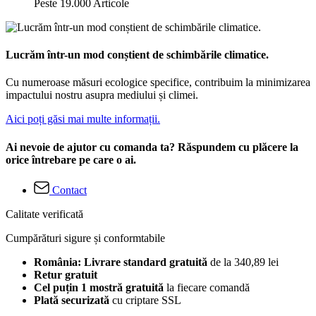
Peste 19.000 Articole
Lucrăm într-un mod conștient de schimbările climatice.
Cu numeroase măsuri ecologice specifice, contribuim la minimizarea
impactului nostru asupra mediului și climei.
Aici poți găsi mai multe informații.
Ai nevoie de ajutor cu comanda ta? Răspundem cu plăcere la
orice întrebare pe care o ai.
Contact
Calitate verificată
Cumpărături sigure și conformtabile
România: Livrare standard gratuită
de la 340,89 lei
Retur gratuit
Cel puțin 1 mostră gratuită
la fiecare comandă
Plată securizată
cu criptare SSL