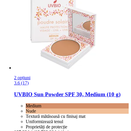
2 opțiuni
3.6 (17)
UVBIO
Sun Powder SPF 30, Medium (10 g)
Medium
Nude
Textură mătăsoasă cu finisaj mat
Uniformizează tenul
Proprietăți de protecție