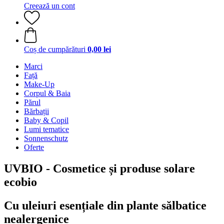
Creează un cont
Coș de cumpărături
0,00 lei
Marci
Față
Make-Up
Corpul & Baia
Părul
Bărbații
Baby & Copil
Lumi tematice
Sonnenschutz
Oferte
UVBIO - Cosmetice și produse solare
ecobio
Cu uleiuri esențiale din plante sălbatice
nealergenice