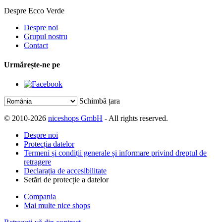
Despre Ecco Verde
Despre noi
Grupul nostru
Contact
Urmărește-ne pe
Schimbă țara
© 2010-2026
niceshops GmbH
- All rights reserved.
Despre noi
Protecția datelor
Termeni și condiții generale și informare privind dreptul de
retragere
Declarația de accesibilitate
Setări de protecție a datelor
Compania
Mai multe nice shops