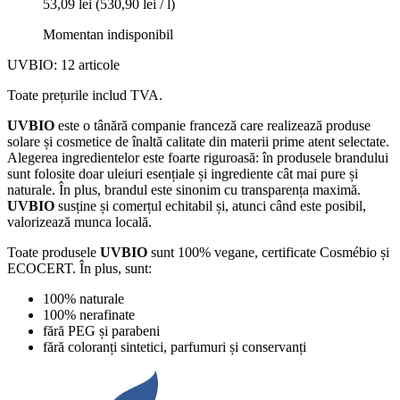
53,09 lei
(530,90 lei / l)
Momentan indisponibil
UVBIO: 12 articole
Toate prețurile includ TVA.
UVBIO
este o tânără companie franceză care realizează produse
solare și cosmetice de înaltă calitate din materii prime atent selectate.
Alegerea ingredientelor este foarte riguroasă: în produsele brandului
sunt folosite doar uleiuri esențiale și ingrediente cât mai pure și
naturale. În plus, brandul este sinonim cu transparența maximă.
UVBIO
susține și comerțul echitabil și, atunci când este posibil,
valorizează munca locală.
Toate produsele
UVBIO
sunt 100% vegane, certificate Cosmébio și
ECOCERT. În plus, sunt:
100% naturale
100% nerafinate
fără PEG și parabeni
fără coloranți sintetici, parfumuri și conservanți