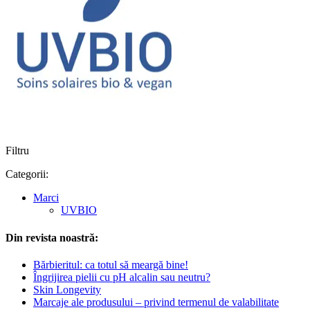
Filtru
Categorii:
Marci
UVBIO
Din revista noastră:
Bărbieritul: ca totul să meargă bine!
Îngrijirea pielii cu pH alcalin sau neutru?
Skin Longevity
Marcaje ale produsului – privind termenul de valabilitate