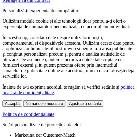
Retrageți-vă din contract
Personaliză-ți experiența de cumpărături
Utilizăm module cookie și alte tehnologii doar pentru a-ți oferi o
experiență de cumpărături personalizată, cu acordul tău individual.
În acest scop, colectăm date despre utilizatorii noștri,
comportamentul și dispozitivele acestora. Utilizăm aceste date pentru
a optimiza continuu site-ul nostru web și pentru a-ți afișa publicitate
și conținut personalizat, precum și pentru a analiza statisticile de
utilizare. De asemenea, putem sincroniza datele tale criptate cu
furnizori externi și îți putem prezenta oferte prin intermediul
canalelor de publicitate online ale acestora, numai dacă folosești deja
serviciile lor.
Înainte de a-ți exprima acordul, te rugăm să verifici setările și
politica
noastră de confidențialitate
.
Acceptă
Numai cele necesare
Ajustează setările
Politica de confidențialitate
Setări personalizate de protecție a datelor
Marketing per Customer-Match