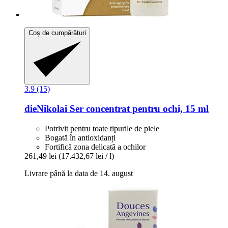
Coș de cumpărături
3.9 (15)
dieNikolai
Ser concentrat pentru ochi, 15 ml
Potrivit pentru toate tipurile de piele
Bogată în antioxidanți
Fortifică zona delicată a ochilor
261,49 lei
(17.432,67 lei / l)
Livrare până la data de 14. august