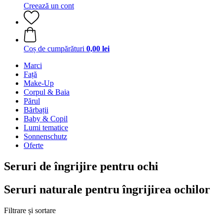
Creează un cont
Coș de cumpărături
0,00 lei
Marci
Față
Make-Up
Corpul & Baia
Părul
Bărbații
Baby & Copil
Lumi tematice
Sonnenschutz
Oferte
Seruri de îngrijire pentru ochi
Seruri naturale pentru îngrijirea ochilor
Filtrare și sortare