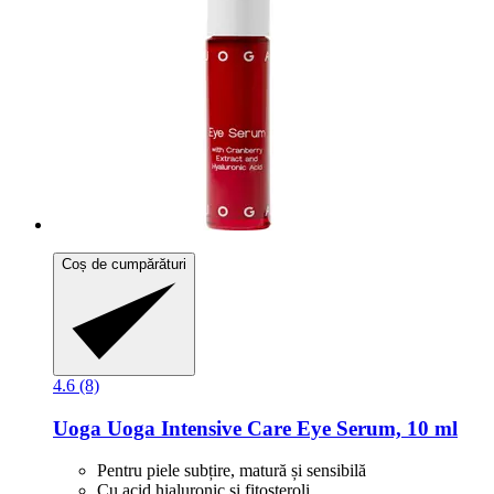
Coș de cumpărături
4.6 (8)
Uoga Uoga
Intensive Care Eye Serum, 10 ml
Pentru piele subțire, matură și sensibilă
Cu acid hialuronic și fitosteroli