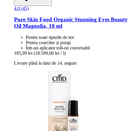
4.0 (45)
Pure Skin Food
Organic Stunning Eyes Beauty
Oil Magnolia, 10 ml
Pentru toate tipurile de ten
Pentru cearcăne și pungi
Într-un aplicator roll-on convenabil
185,99 lei
(18.599,00 lei / l)
Livrare până la data de 14. august