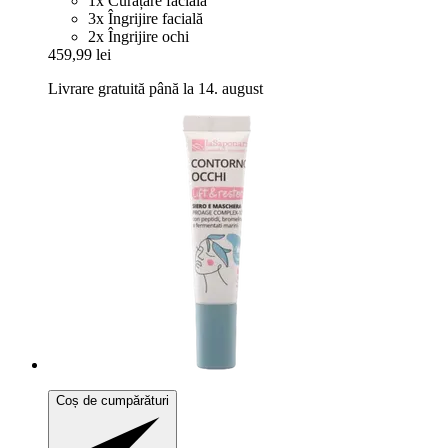
1x Curățare facială
3x Îngrijire facială
2x Îngrijire ochi
459,99 lei
Livrare gratuită până la 14. august
Coș de cumpărături