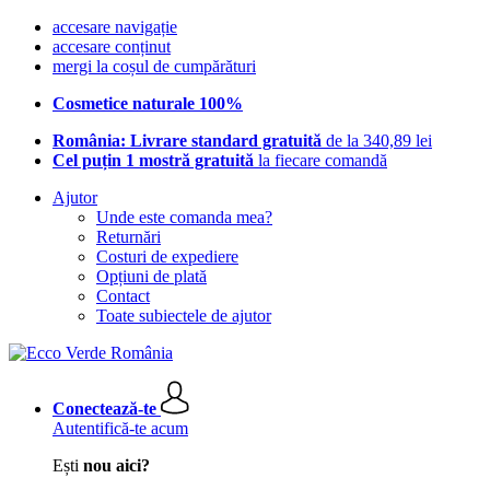
accesare navigație
accesare conținut
mergi la coșul de cumpărături
Cosmetice naturale 100%
România: Livrare standard gratuită
de la 340,89 lei
Cel puțin 1 mostră gratuită
la fiecare comandă
Ajutor
Unde este comanda mea?
Returnări
Costuri de expediere
Opțiuni de plată
Contact
Toate subiectele de ajutor
Conectează-te
Autentifică-te acum
Ești
nou aici?