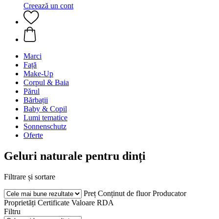
Creează un cont
Marci
Față
Make-Up
Corpul & Baia
Părul
Bărbații
Baby & Copil
Lumi tematice
Sonnenschutz
Oferte
Geluri naturale pentru dinți
Filtrare și sortare
Preț
Conținut de fluor
Producator
Proprietăți
Certificate
Valoare RDA
Filtru