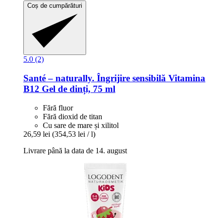
Coș de cumpărături
5.0 (2)
Santé – naturally.
Îngrijire sensibilă Vitamina
B12 Gel de dinți, 75 ml
Fără fluor
Fără dioxid de titan
Cu sare de mare și xilitol
26,59 lei
(354,53 lei / l)
Livrare până la data de 14. august