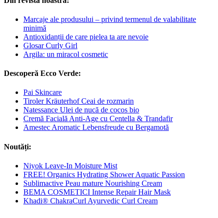
Din revista noastră:
Marcaje ale produsului – privind termenul de valabilitate
minimă
Antioxidanții de care pielea ta are nevoie
Glosar Curly Girl
Argila: un miracol cosmetic
Descoperă Ecco Verde:
Pai Skincare
Tiroler Kräuterhof Ceai de rozmarin
Natessance Ulei de nucă de cocos bio
Cremă Facială Anti-Age cu Centella & Trandafir
Amestec Aromatic Lebensfreude cu Bergamotă
Noutăți:
Niyok Leave-In Moisture Mist
FREE! Organics Hydrating Shower Aquatic Passion
Sublimactive Peau mature Nourishing Cream
BEMA COSMETICI Intense Repair Hair Mask
Khadi® ChakraCurl Ayurvedic Curl Cream