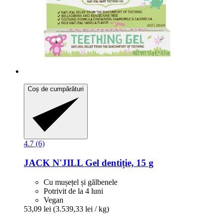
Coș de cumpărături
4.7 (6)
JACK N'JILL
Gel dentiție, 15 g
Cu mușețel și gălbenele
Potrivit de la 4 luni
Vegan
53,09 lei
(3.539,33 lei / kg)