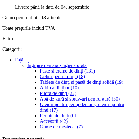
Livrare până la data de 04. septembrie
Geluri pentru dinți: 18 articole
Toate prețurile includ TVA.
Filtru
Categorii:
Față
Îngrijire dentară și igienă orală
Paste și creme de dinți (131)
Geluri pentru dinți (18)
Tablete de dinți și pastă de dinți solidă (19)
Albirea dinților (10)
Pudră de dinți (22)
Apă de gură și spray-uri pentru gură (30)
Uleiuri pentru periaj dentar și uleiuri pentru
dinți (17)
Periuțe de dinți (61)
Accesorii (42)
Gume de mestecat (7)