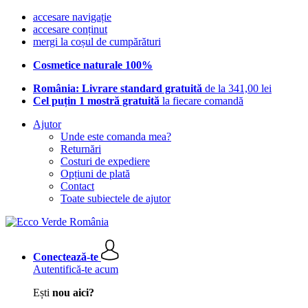
accesare navigație
accesare conținut
mergi la coșul de cumpărături
Cosmetice naturale 100%
România: Livrare standard gratuită
de la 341,00 lei
Cel puțin 1 mostră gratuită
la fiecare comandă
Ajutor
Unde este comanda mea?
Returnări
Costuri de expediere
Opțiuni de plată
Contact
Toate subiectele de ajutor
Conectează-te
Autentifică-te acum
Ești
nou aici?