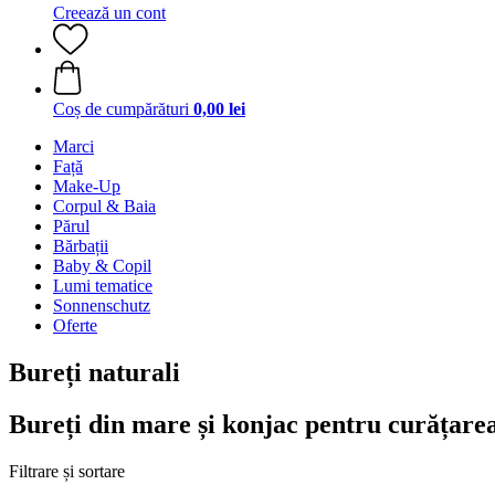
Creează un cont
Coș de cumpărături
0,00 lei
Marci
Față
Make-Up
Corpul & Baia
Părul
Bărbații
Baby & Copil
Lumi tematice
Sonnenschutz
Oferte
Bureți naturali
Bureți din mare și konjac pentru curățarea 
Filtrare și sortare