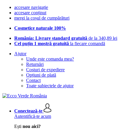
accesare navigație
accesare conținut
mergi la coșul de cumpărături
Cosmetice naturale 100%
România: Livrare standard gratuită
de la 340,89 lei
Cel puțin 1 mostră gratuită
la fiecare comandă
Ajutor
Unde este comanda mea?
Returnări
Costuri de expediere
Opțiuni de plată
Contact
Toate subiectele de ajutor
Conectează-te
Autentifică-te acum
Ești
nou aici?