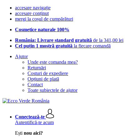
accesare navigație
accesare conținut
mergi la coșul de cumpărături
Cosmetice naturale 100%
România: Livrare standard gratuită
de la 341,00 lei
Cel puțin 1 mostră gratuită
la fiecare comandă
Ajutor
Unde este comanda mea?
Returnări
Costuri de expediere
Opțiuni de plată
Contact
Toate subiectele de ajutor
Conectează-te
Autentifică-te acum
Ești
nou aici?