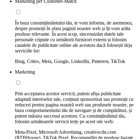
Marketing per Customer-Match
În baza consimțământului tău, te vom informa, de asemenea,
despre promoții în afara paginii noastre web și îți vom arăta
produse relevante. În acest scop, sincronizăm datele tale
personale criptate cu următorii furnizori externi și folosim
canalele de publicitate online ale acestora dacă folosești deja
serviciile lor:
Bing, Criteo, Meta, Google, LinkedIn, Pinterest, TikTok
Marketing
Prin acceptarea acestor servicii, putem afișa publicitate
adaptată intereselor tale, conținut sponsorizat sau promoții cu
reduceri pentru pagina noastră web sau produsele noastre, pe
baza comportamentului tău de navigare și de cumpărături, și
putem măsura succesul acestora. Cu consimțământul tău,
folosim următoarele servicii terțe pe acest site web:
Meta-Pixel, Microsoft Advertising, creativecdn.com
(RTBHouse), TikTok Pixel, Recomandări de produse bazate