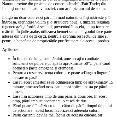
Natura provine din proiecte de comerț echitabil (Fair Trade) din
India și nu conține aditivi nocivi, cum ar fi picramatul de sodiu.
Indigo nu doar colorează părul în mod natural, ci îl și întărește și îl
îngroașă, oferindu-i volum și o strălucire nouă. Utilizarea regulată
regenerează și fortifică scalpul, prevenind în același timp formarea
mătreții. În țările arabe, utilizarea hennei sau a indigoului face parte
adesea din viața de zi cu zi, pentru a exprima respectul de sine și
pentru a beneficia de proprietățile purificatoare ale acestui produs.
Aplicare:
În funcție de lungimea părului, amestecați o cantitate
suficientă de pulbere cu apă la aproximativ 50°C până când
obțineți o pastă omogenă și cremoasă.
Pentru a crește rezistența culorii, se poate adăuga o linguriță
de sare în pastă.
Lăsați acest amestec să se odihnească timp de aproximativ 15
minute, amestecând ocazional, apoi aplicați pasta pe părul
umed.
Lăsați să acționeze timp de una până la două ore. În acest
timp, părul trebuie acoperit cu o cască de duș.
Părul poate fi încălzit cu un uscător de păr în timpul timpului
de acționare - acest lucru favorizează aderența culorii.
Părul castaniu devine mai închis cu această culoare, iar