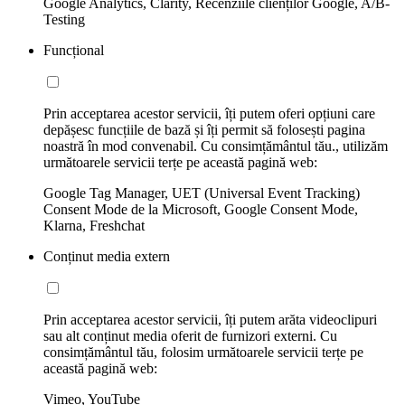
Google Analytics, Clarity, Recenziile clienților Google, A/B-
Testing
Funcțional
Prin acceptarea acestor servicii, îți putem oferi opțiuni care
depășesc funcțiile de bază și îți permit să folosești pagina
noastră în mod convenabil. Cu consimțământul tău., utilizăm
următoarele servicii terțe pe această pagină web:
Google Tag Manager, UET (Universal Event Tracking)
Consent Mode de la Microsoft, Google Consent Mode,
Klarna, Freshchat
Conținut media extern
Prin acceptarea acestor servicii, îți putem arăta videoclipuri
sau alt conținut media oferit de furnizori externi. Cu
consimțământul tău, folosim următoarele servicii terțe pe
această pagină web:
Vimeo, YouTube