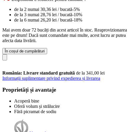
de la 2 numai
30,36 lei
/ bucată
-5%
de la 3 numai
28,76 lei
/ bucată
-10%
de la 6 numai
26,20 lei
/ bucată
-18%
Mai avem doar 72 bucăți din acest articol în stoc. Reaprovizionarea
este pe drum! Dacă sunt comandate mai multe, acest lucru ar putea
afecta data livrării.
În coșul de cumpărături
România: Livrare standard gratuită
de la 341,00 lei
Informații suplimentare privind expedierea și livrarea
Proprietăți și avantaje
Acoperă bine
Oferă volum și strălucire
Fără picramat de sodiu