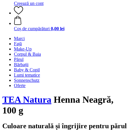
Creează un cont
Coș de cumpărături
0,00 lei
Marci
Față
Make-Up
Corpul & Baia
Părul
Bărbații
Baby & Copil
Lumi tematice
Sonnenschutz
Oferte
TEA Natura
Henna Neagră,
100 g
Culoare naturală și îngrijire pentru părul