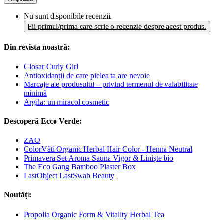
Nu sunt disponibile recenzii.
Fii primul/prima care scrie o recenzie despre acest produs.
Din revista noastră:
Glosar Curly Girl
Antioxidanții de care pielea ta are nevoie
Marcaje ale produsului – privind termenul de valabilitate
minimă
Argila: un miracol cosmetic
Descoperă Ecco Verde:
ZAO
ColorVãti Organic Herbal Hair Color - Henna Neutral
Primavera Set Aroma Sauna Vigor & Liniște bio
The Eco Gang Bamboo Plaster Box
LastObject LastSwab Beauty
Noutăți:
Propolia Organic Form & Vitality Herbal Tea