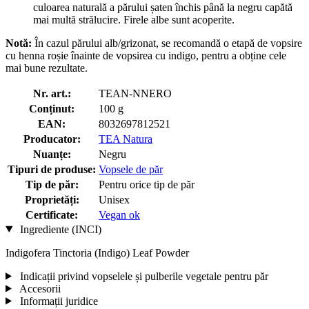
culoarea naturală a părului șaten închis până la negru capătă
mai multă strălucire. Firele albe sunt acoperite.
Notă:
În cazul părului alb/grizonat, se recomandă o etapă de vopsire
cu henna roșie înainte de vopsirea cu indigo, pentru a obține cele
mai bune rezultate.
Nr. art.:
TEAN-NNERO
Conținut:
100 g
EAN:
8032697812521
Producator:
TEA Natura
Nuanțe:
Negru
Tipuri de produse:
Vopsele de păr
Tip de păr:
Pentru orice tip de păr
Proprietăți:
Unisex
Certificate:
Vegan ok
Ingrediente (INCI)
Indigofera Tinctoria (Indigo) Leaf Powder
Indicații privind vopselele și pulberile vegetale pentru păr
Accesorii
Informații juridice