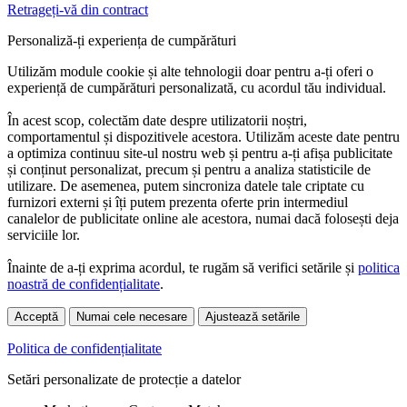
Retrageți-vă din contract
Personaliză-ți experiența de cumpărături
Utilizăm module cookie și alte tehnologii doar pentru a-ți oferi o
experiență de cumpărături personalizată, cu acordul tău individual.
În acest scop, colectăm date despre utilizatorii noștri,
comportamentul și dispozitivele acestora. Utilizăm aceste date pentru
a optimiza continuu site-ul nostru web și pentru a-ți afișa publicitate
și conținut personalizat, precum și pentru a analiza statisticile de
utilizare. De asemenea, putem sincroniza datele tale criptate cu
furnizori externi și îți putem prezenta oferte prin intermediul
canalelor de publicitate online ale acestora, numai dacă folosești deja
serviciile lor.
Înainte de a-ți exprima acordul, te rugăm să verifici setările și
politica
noastră de confidențialitate
.
Acceptă
Numai cele necesare
Ajustează setările
Politica de confidențialitate
Setări personalizate de protecție a datelor