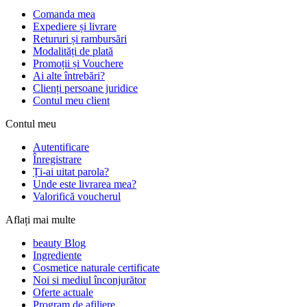
Comanda mea
Expediere și livrare
Retururi și rambursări
Modalități de plată
Promoții și Vouchere
Ai alte întrebări?
Clienți persoane juridice
Contul meu client
Contul meu
Autentificare
Înregistrare
Ți-ai uitat parola?
Unde este livrarea mea?
Valorifică voucherul
Aflați mai multe
beauty Blog
Ingrediente
Cosmetice naturale certificate
Noi si mediul înconjurător
Oferte actuale
Program de afiliere