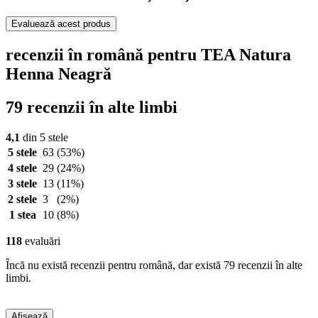
Evaluează acest produs
recenzii în română pentru TEA Natura
Henna Neagră
79 recenzii în alte limbi
4,1
din 5 stele
5 stele
63
(53%)
4 stele
29
(24%)
3 stele
13
(11%)
2 stele
3
(2%)
1 stea
10
(8%)
118
evaluări
Încă nu există recenzii pentru română, dar există 79 recenzii în alte
limbi.
Afișează