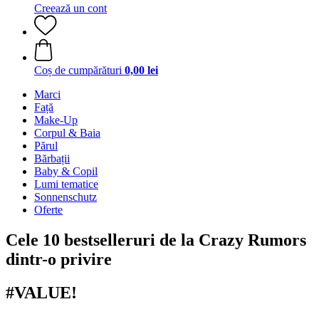
Creează un cont
Coș de cumpărături
0,00 lei
Marci
Față
Make-Up
Corpul & Baia
Părul
Bărbații
Baby & Copil
Lumi tematice
Sonnenschutz
Oferte
Cele 10 bestselleruri de la Crazy Rumors
dintr-o privire
#VALUE!