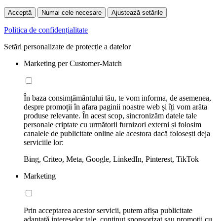
Acceptă
Numai cele necesare
Ajustează setările
Politica de confidențialitate
Setări personalizate de protecție a datelor
Marketing per Customer-Match
În baza consimțământului tău, te vom informa, de asemenea,
despre promoții în afara paginii noastre web și îți vom arăta
produse relevante. În acest scop, sincronizăm datele tale
personale criptate cu următorii furnizori externi și folosim
canalele de publicitate online ale acestora dacă folosești deja
serviciile lor:
Bing, Criteo, Meta, Google, LinkedIn, Pinterest, TikTok
Marketing
Prin acceptarea acestor servicii, putem afișa publicitate
adaptată intereselor tale, conținut sponsorizat sau promoții cu