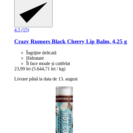
4.5 (15)
Crazy Rumors
Black Cherry Lip Balm, 4,25 g
Îngrijire delicată
Hidratant
Îl face moale și catifelat
23,99 lei
(5.644,71 lei / kg)
Livrare până la data de 13. august