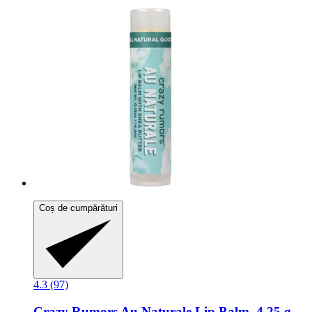
Coș de cumpărături
4.3 (97)
Crazy Rumors
Au Naturale Lip Balm, 4,25 g