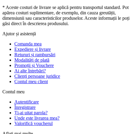
* Aceste costuri de livrare se aplică pentru transportul standard. Pot
apărea costuri suplimentare, de exemplu, din cauza greutății,
dimensiunii sau caracteristicilor produselor. Aceste informații le poți
găsi direct în descrierea produsului.
Ajutor și asistență
Comanda mea
Expediere și livrare
Retururi și rambursări
Modalități de plată
Promoții și Vouchere
Ai alte întrebări?
Clienți persoane juridice
Contul meu client
Contul meu
Autentificare
Înregistrare
Ți-ai uitat parola?
Unde este livrarea mea?
Valorifică voucherul
Aflați mai multe