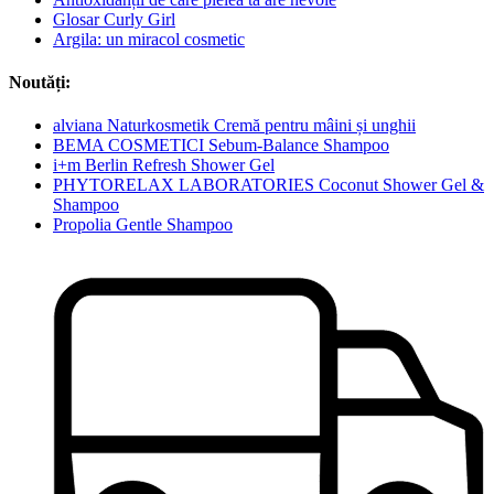
Glosar Curly Girl
Argila: un miracol cosmetic
Noutăți:
alviana Naturkosmetik Cremă pentru mâini și unghii
BEMA COSMETICI Sebum-Balance Shampoo
i+m Berlin Refresh Shower Gel
PHYTORELAX LABORATORIES Coconut Shower Gel &
Shampoo
Propolia Gentle Shampoo