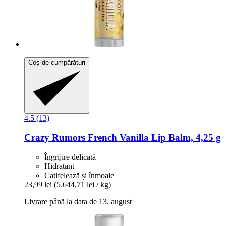
Coș de cumpărături
4.5 (13)
Crazy Rumors
French Vanilla Lip Balm, 4,25 g
Îngrijire delicată
Hidratant
Catifelează și înmoaie
23,99 lei
(5.644,71 lei / kg)
Livrare până la data de 13. august