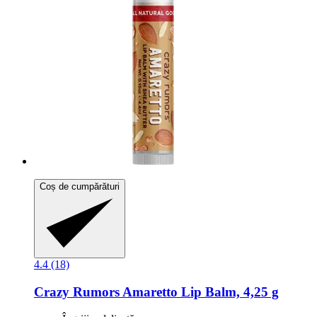
Coș de cumpărături
4.4 (18)
Crazy Rumors
Amaretto Lip Balm, 4,25 g