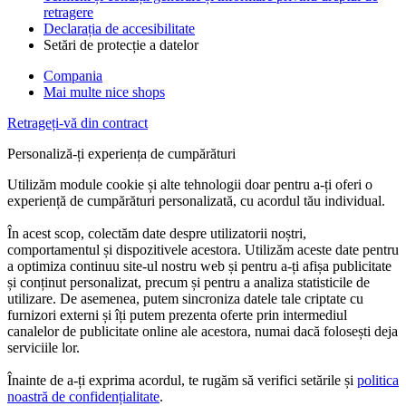
retragere
Declarația de accesibilitate
Setări de protecție a datelor
Compania
Mai multe nice shops
Retrageți-vă din contract
Personaliză-ți experiența de cumpărături
Utilizăm module cookie și alte tehnologii doar pentru a-ți oferi o
experiență de cumpărături personalizată, cu acordul tău individual.
În acest scop, colectăm date despre utilizatorii noștri,
comportamentul și dispozitivele acestora. Utilizăm aceste date pentru
a optimiza continuu site-ul nostru web și pentru a-ți afișa publicitate
și conținut personalizat, precum și pentru a analiza statisticile de
utilizare. De asemenea, putem sincroniza datele tale criptate cu
furnizori externi și îți putem prezenta oferte prin intermediul
canalelor de publicitate online ale acestora, numai dacă folosești deja
serviciile lor.
Înainte de a-ți exprima acordul, te rugăm să verifici setările și
politica
noastră de confidențialitate
.