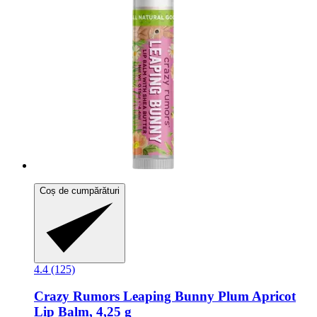
Coș de cumpărături
4.4 (125)
Crazy Rumors
Leaping Bunny Plum Apricot
Lip Balm, 4,25 g