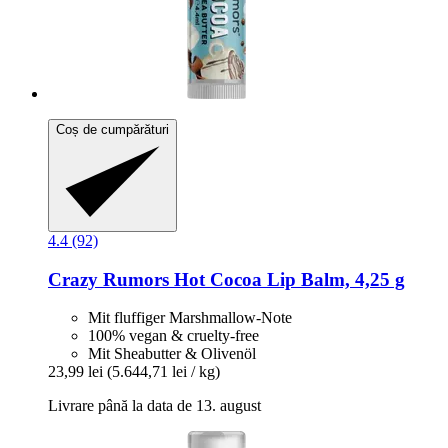
Coș de cumpărături
4.4 (92)
Crazy Rumors
Hot Cocoa Lip Balm, 4,25 g
Mit fluffiger Marshmallow-Note
100% vegan & cruelty-free
Mit Sheabutter & Olivenöl
23,99 lei
(5.644,71 lei / kg)
Livrare până la data de 13. august