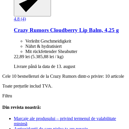
4.8 (4)
Crazy Rumors
Cloudberry Lip Balm, 4,25 g
Verleiht Geschmeidigkeit
Nährt & hydratisiert
Mit rückfettender Sheabutter
22,89 lei
(5.385,88 lei / kg)
Livrare până la data de 13. august
Cele 10 bestselleruri de la Crazy Rumors dintr-o privire: 10 articole
Toate prețurile includ TVA.
Filtru
Din revista noastră:
Marcaje ale produsului – privind termenul de valabilitate
minimă
Antioxidanții de care pielea ta are nevoie