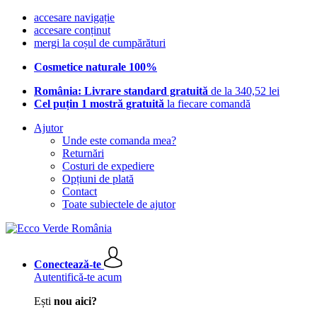
accesare navigație
accesare conținut
mergi la coșul de cumpărături
Cosmetice naturale 100%
România: Livrare standard gratuită
de la 340,52 lei
Cel puțin 1 mostră gratuită
la fiecare comandă
Ajutor
Unde este comanda mea?
Returnări
Costuri de expediere
Opțiuni de plată
Contact
Toate subiectele de ajutor
Conectează-te
Autentifică-te acum
Ești
nou aici?