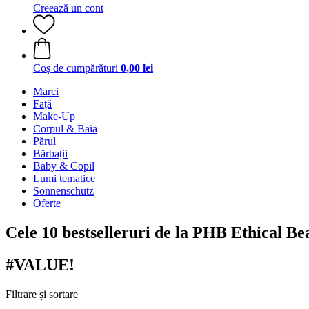
Creează un cont
Coș de cumpărături
0,00 lei
Marci
Față
Make-Up
Corpul & Baia
Părul
Bărbații
Baby & Copil
Lumi tematice
Sonnenschutz
Oferte
Cele 10 bestselleruri de la PHB Ethical Bea
#VALUE!
Filtrare și sortare