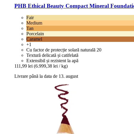
PHB Ethical Beauty
Compact Mineral Foundation
Fair
Medium
Tan
Porcelain
Caramel
+1
Cu factor de protecție solară naturală 20
Textură delicată și catifelată
Extensibil și rezistent la apă
111,99 lei
(6.999,38 lei / kg)
Livrare până la data de 13. august