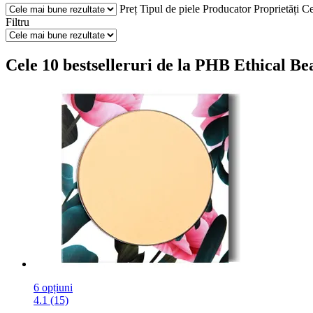
Preț
Tipul de piele
Producator
Proprietăți
Ce
Filtru
Cele 10 bestselleruri de la PHB Ethical Bea
6 opțiuni
4.1 (15)