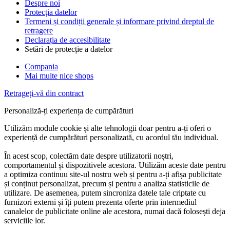
Despre noi
Protecția datelor
Termeni și condiții generale și informare privind dreptul de
retragere
Declarația de accesibilitate
Setări de protecție a datelor
Compania
Mai multe nice shops
Retrageți-vă din contract
Personaliză-ți experiența de cumpărături
Utilizăm module cookie și alte tehnologii doar pentru a-ți oferi o
experiență de cumpărături personalizată, cu acordul tău individual.
În acest scop, colectăm date despre utilizatorii noștri,
comportamentul și dispozitivele acestora. Utilizăm aceste date pentru
a optimiza continuu site-ul nostru web și pentru a-ți afișa publicitate
și conținut personalizat, precum și pentru a analiza statisticile de
utilizare. De asemenea, putem sincroniza datele tale criptate cu
furnizori externi și îți putem prezenta oferte prin intermediul
canalelor de publicitate online ale acestora, numai dacă folosești deja
serviciile lor.