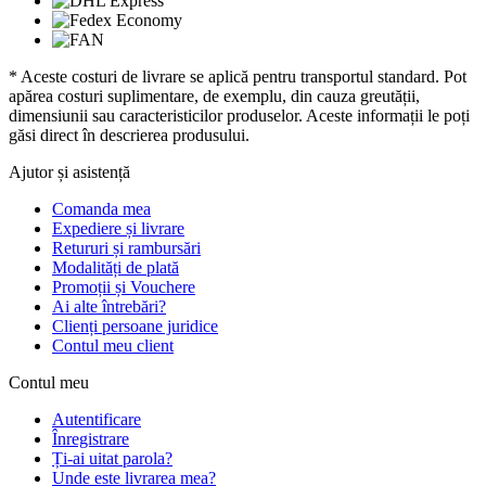
* Aceste costuri de livrare se aplică pentru transportul standard. Pot
apărea costuri suplimentare, de exemplu, din cauza greutății,
dimensiunii sau caracteristicilor produselor. Aceste informații le poți
găsi direct în descrierea produsului.
Ajutor și asistență
Comanda mea
Expediere și livrare
Retururi și rambursări
Modalități de plată
Promoții și Vouchere
Ai alte întrebări?
Clienți persoane juridice
Contul meu client
Contul meu
Autentificare
Înregistrare
Ți-ai uitat parola?
Unde este livrarea mea?