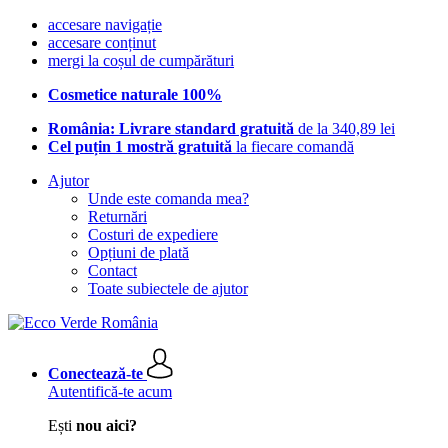
accesare navigație
accesare conținut
mergi la coșul de cumpărături
Cosmetice naturale 100%
România: Livrare standard gratuită
de la 340,89 lei
Cel puțin 1 mostră gratuită
la fiecare comandă
Ajutor
Unde este comanda mea?
Returnări
Costuri de expediere
Opțiuni de plată
Contact
Toate subiectele de ajutor
Conectează-te
Autentifică-te acum
Ești
nou aici?