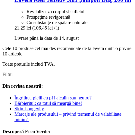
Revitalizeaza corpul si sufletul
Prospeţime revigorantă
Cu substanţe de spălare naturale
21,29 lei
(106,45 lei / l)
Livrare până la data de 14. august
Cele 10 produse cel mai des recomandate de la lavera dintr-o privire:
10 articole
Toate prețurile includ TVA.
Filtru
Din revista noastră:
Îngrijirea pielii cu pH alcalin sau neutru?
Bărbieritul: ca totul să meargă bine!
Skin Longevity
Marcaje ale produsului – privind termenul de valabilitate
minimă
Descoperă Ecco Verde: