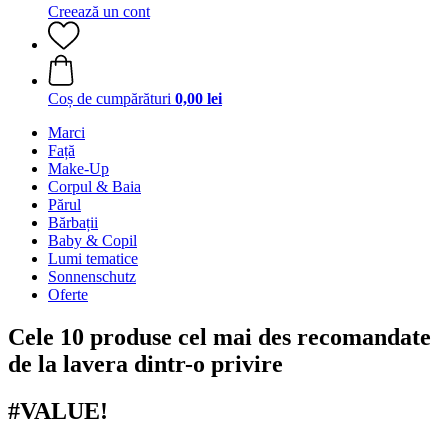
Creează un cont
Coș de cumpărături
0,00 lei
Marci
Față
Make-Up
Corpul & Baia
Părul
Bărbații
Baby & Copil
Lumi tematice
Sonnenschutz
Oferte
Cele 10 produse cel mai des recomandate
de la lavera dintr-o privire
#VALUE!