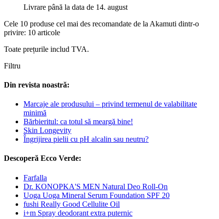
Livrare până la data de 14. august
Cele 10 produse cel mai des recomandate de la Akamuti dintr-o
privire: 10 articole
Toate prețurile includ TVA.
Filtru
Din revista noastră:
Marcaje ale produsului – privind termenul de valabilitate
minimă
Bărbieritul: ca totul să meargă bine!
Skin Longevity
Îngrijirea pielii cu pH alcalin sau neutru?
Descoperă Ecco Verde:
Farfalla
Dr. KONOPKA'S MEN Natural Deo Roll-On
Uoga Uoga Mineral Serum Foundation SPF 20
fushi Really Good Cellulite Oil
i+m Spray deodorant extra puternic