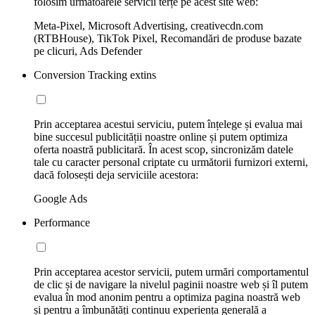
folosim următoarele servicii terțe pe acest site web:
Meta-Pixel, Microsoft Advertising, creativecdn.com
(RTBHouse), TikTok Pixel, Recomandări de produse bazate
pe clicuri, Ads Defender
Conversion Tracking extins
Prin acceptarea acestui serviciu, putem înțelege și evalua mai
bine succesul publicității noastre online și putem optimiza
oferta noastră publicitară. În acest scop, sincronizăm datele
tale cu caracter personal criptate cu următorii furnizori externi,
dacă folosești deja serviciile acestora:
Google Ads
Performance
Prin acceptarea acestor servicii, putem urmări comportamentul
de clic și de navigare la nivelul paginii noastre web și îl putem
evalua în mod anonim pentru a optimiza pagina noastră web
și pentru a îmbunătăți continuu experiența generală a