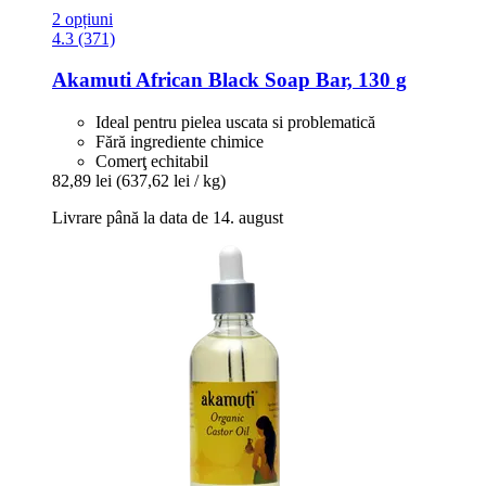
2 opțiuni
4.3 (371)
Akamuti
African Black Soap Bar, 130 g
Ideal pentru pielea uscata si problematică
Fără ingrediente chimice
Comerţ echitabil
82,89 lei
(637,62 lei / kg)
Livrare până la data de 14. august