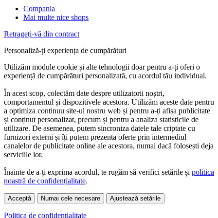
Compania
Mai multe nice shops
Retrageți-vă din contract
Personaliză-ți experiența de cumpărături
Utilizăm module cookie și alte tehnologii doar pentru a-ți oferi o
experiență de cumpărături personalizată, cu acordul tău individual.
În acest scop, colectăm date despre utilizatorii noștri,
comportamentul și dispozitivele acestora. Utilizăm aceste date pentru
a optimiza continuu site-ul nostru web și pentru a-ți afișa publicitate
și conținut personalizat, precum și pentru a analiza statisticile de
utilizare. De asemenea, putem sincroniza datele tale criptate cu
furnizori externi și îți putem prezenta oferte prin intermediul
canalelor de publicitate online ale acestora, numai dacă folosești deja
serviciile lor.
Înainte de a-ți exprima acordul, te rugăm să verifici setările și
politica
noastră de confidențialitate
.
Acceptă
Numai cele necesare
Ajustează setările
Politica de confidențialitate