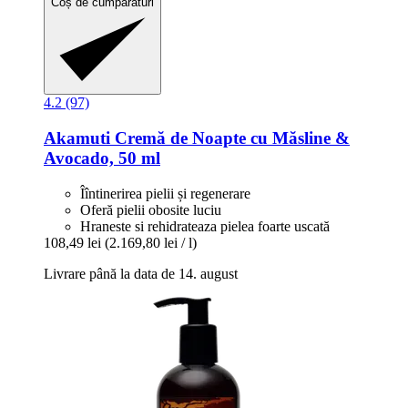
Coș de cumpărături
4.2 (97)
Akamuti
Cremă de Noapte cu Măsline &
Avocado, 50 ml
Îîntinerirea pielii și regenerare
Oferă pielii obosite luciu
Hraneste si rehidrateaza pielea foarte uscată
108,49 lei
(2.169,80 lei / l)
Livrare până la data de 14. august