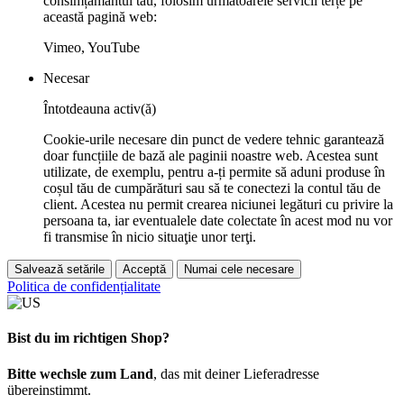
consimțământul tău, folosim următoarele servicii terțe pe
această pagină web:
Vimeo, YouTube
Necesar
Întotdeauna activ(ă)
Cookie-urile necesare din punct de vedere tehnic garantează
doar funcțiile de bază ale paginii noastre web. Acestea sunt
utilizate, de exemplu, pentru a-ți permite să aduni produse în
coșul tău de cumpărături sau să te conectezi la contul tău de
client. Acestea nu permit crearea niciunei legături cu privire la
persoana ta, iar eventualele date colectate în acest mod nu vor
fi transmise în nicio situaţie unor terţi.
Salvează setările
Acceptă
Numai cele necesare
Politica de confidențialitate
Bist du im richtigen Shop?
Bitte wechsle zum Land
, das mit deiner Lieferadresse
übereinstimmt.