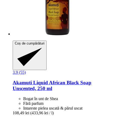
Coș de cumpărături
3.9 (55)
Akamuti
Liquid African Black Soap
Unscented, 250 ml
Bogat în unt de Shea
Fără parfum
Intareste pielea uscată & părul uscat
108,49 lei
(433,96 lei / l)