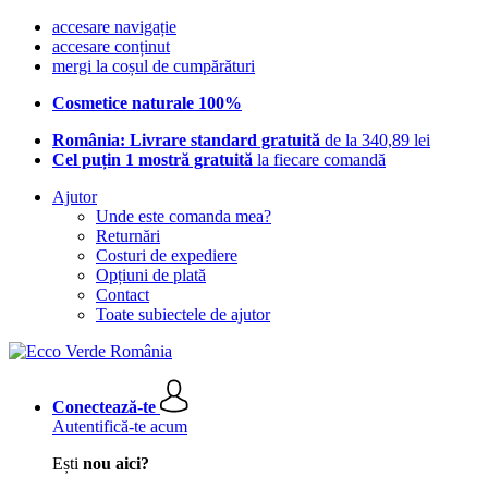
accesare navigație
accesare conținut
mergi la coșul de cumpărături
Cosmetice naturale 100%
România: Livrare standard gratuită
de la 340,89 lei
Cel puțin 1 mostră gratuită
la fiecare comandă
Ajutor
Unde este comanda mea?
Returnări
Costuri de expediere
Opțiuni de plată
Contact
Toate subiectele de ajutor
Conectează-te
Autentifică-te acum
Ești
nou aici?