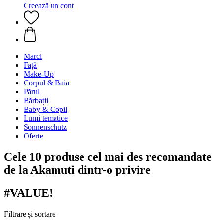
Creează un cont
Marci
Față
Make-Up
Corpul & Baia
Părul
Bărbații
Baby & Copil
Lumi tematice
Sonnenschutz
Oferte
Cele 10 produse cel mai des recomandate
de la Akamuti dintr-o privire
#VALUE!
Filtrare și sortare