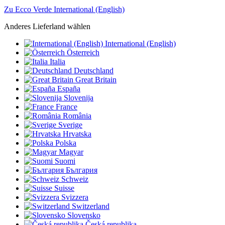
Zu Ecco Verde International (English)
Anderes Lieferland wählen
International (English)
Österreich
Italia
Deutschland
Great Britain
España
Slovenija
France
România
Sverige
Hrvatska
Polska
Magyar
Suomi
България
Schweiz
Suisse
Svizzera
Switzerland
Slovensko
Česká republika