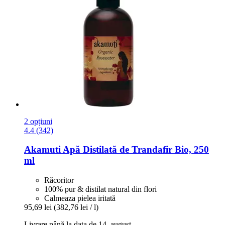
2 opțiuni
4.4 (342)
Akamuti
Apă Distilată de Trandafir Bio, 250
ml
Răcoritor
100% pur & distilat natural din flori
Calmeaza pielea iritată
95,69 lei
(382,76 lei / l)
Livrare până la data de 14. august