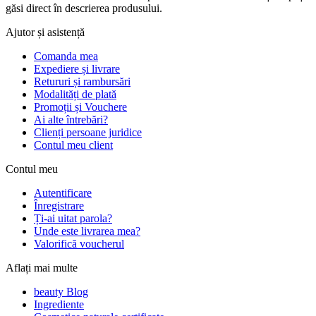
găsi direct în descrierea produsului.
Ajutor și asistență
Comanda mea
Expediere și livrare
Retururi și rambursări
Modalități de plată
Promoții și Vouchere
Ai alte întrebări?
Clienți persoane juridice
Contul meu client
Contul meu
Autentificare
Înregistrare
Ți-ai uitat parola?
Unde este livrarea mea?
Valorifică voucherul
Aflați mai multe
beauty Blog
Ingrediente