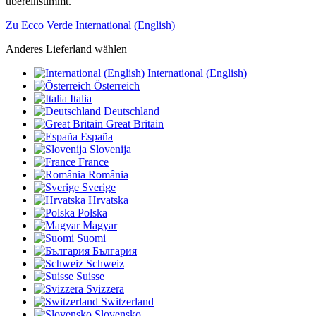
übereinstimmt.
Zu Ecco Verde International (English)
Anderes Lieferland wählen
International (English)
Österreich
Italia
Deutschland
Great Britain
España
Slovenija
France
România
Sverige
Hrvatska
Polska
Magyar
Suomi
България
Schweiz
Suisse
Svizzera
Switzerland
Slovensko