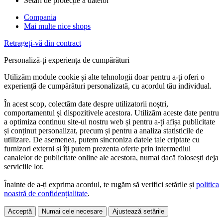
Setări de protecție a datelor
Compania
Mai multe nice shops
Retrageți-vă din contract
Personaliză-ți experiența de cumpărături
Utilizăm module cookie și alte tehnologii doar pentru a-ți oferi o
experiență de cumpărături personalizată, cu acordul tău individual.
În acest scop, colectăm date despre utilizatorii noștri,
comportamentul și dispozitivele acestora. Utilizăm aceste date pentru
a optimiza continuu site-ul nostru web și pentru a-ți afișa publicitate
și conținut personalizat, precum și pentru a analiza statisticile de
utilizare. De asemenea, putem sincroniza datele tale criptate cu
furnizori externi și îți putem prezenta oferte prin intermediul
canalelor de publicitate online ale acestora, numai dacă folosești deja
serviciile lor.
Înainte de a-ți exprima acordul, te rugăm să verifici setările și
politica
noastră de confidențialitate
.
Acceptă
Numai cele necesare
Ajustează setările