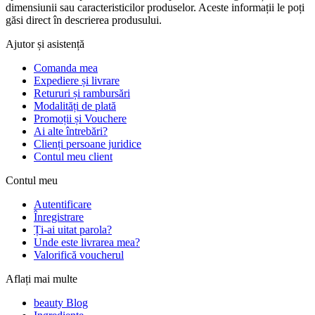
dimensiunii sau caracteristicilor produselor. Aceste informații le poți
găsi direct în descrierea produsului.
Ajutor și asistență
Comanda mea
Expediere și livrare
Retururi și rambursări
Modalități de plată
Promoții și Vouchere
Ai alte întrebări?
Clienți persoane juridice
Contul meu client
Contul meu
Autentificare
Înregistrare
Ți-ai uitat parola?
Unde este livrarea mea?
Valorifică voucherul
Aflați mai multe
beauty Blog