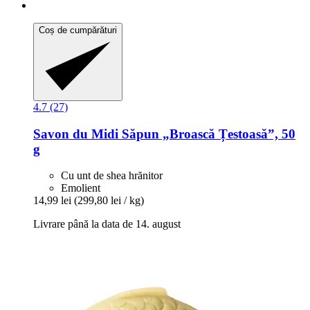
Coș de cumpărături
4.7 (27)
Savon du Midi
Săpun „Broască Țestoasă”, 50
g
Cu unt de shea hrănitor
Emolient
14,99 lei
(299,80 lei / kg)
Livrare până la data de 14. august