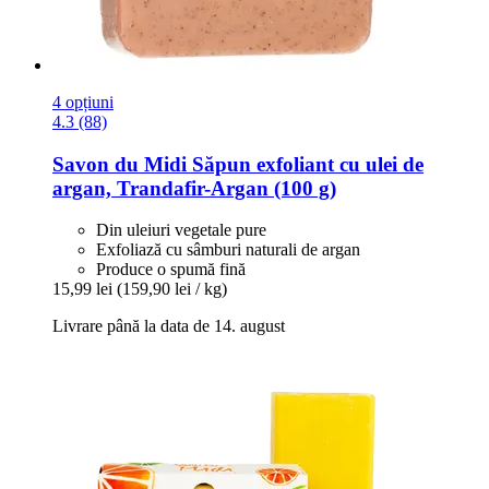
4 opțiuni
4.3 (88)
Savon du Midi
Săpun exfoliant cu ulei de
argan, Trandafir-​Argan (100 g)
Din uleiuri vegetale pure
Exfoliază cu sâmburi naturali de argan
Produce o spumă fină
15,99 lei
(159,90 lei / kg)
Livrare până la data de 14. august