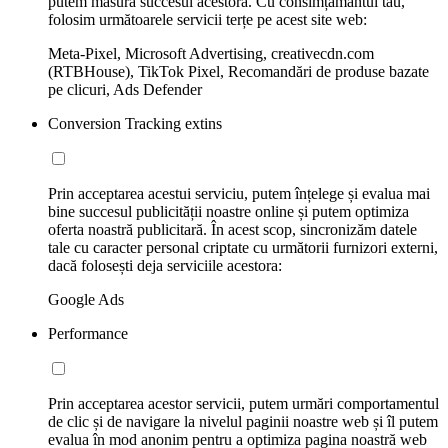
putem măsura succesul acestora. Cu consimțământul tău,
folosim următoarele servicii terțe pe acest site web:
Meta-Pixel, Microsoft Advertising, creativecdn.com
(RTBHouse), TikTok Pixel, Recomandări de produse bazate
pe clicuri, Ads Defender
Conversion Tracking extins
Prin acceptarea acestui serviciu, putem înțelege și evalua mai
bine succesul publicității noastre online și putem optimiza
oferta noastră publicitară. În acest scop, sincronizăm datele
tale cu caracter personal criptate cu următorii furnizori externi,
dacă folosești deja serviciile acestora:
Google Ads
Performance
Prin acceptarea acestor servicii, putem urmări comportamentul
de clic și de navigare la nivelul paginii noastre web și îl putem
evalua în mod anonim pentru a optimiza pagina noastră web