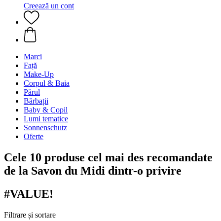
Creează un cont
Marci
Față
Make-Up
Corpul & Baia
Părul
Bărbații
Baby & Copil
Lumi tematice
Sonnenschutz
Oferte
Cele 10 produse cel mai des recomandate
de la Savon du Midi dintr-o privire
#VALUE!
Filtrare și sortare