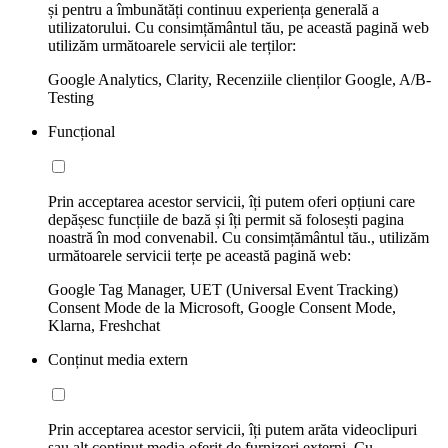
și pentru a îmbunătăți continuu experiența generală a
utilizatorului. Cu consimțământul tău, pe această pagină web
utilizăm următoarele servicii ale terților:
Google Analytics, Clarity, Recenziile clienților Google, A/B-
Testing
Funcțional
Prin acceptarea acestor servicii, îți putem oferi opțiuni care
depășesc funcțiile de bază și îți permit să folosești pagina
noastră în mod convenabil. Cu consimțământul tău., utilizăm
următoarele servicii terțe pe această pagină web:
Google Tag Manager, UET (Universal Event Tracking)
Consent Mode de la Microsoft, Google Consent Mode,
Klarna, Freshchat
Conținut media extern
Prin acceptarea acestor servicii, îți putem arăta videoclipuri
sau alt conținut media oferit de furnizori externi. Cu