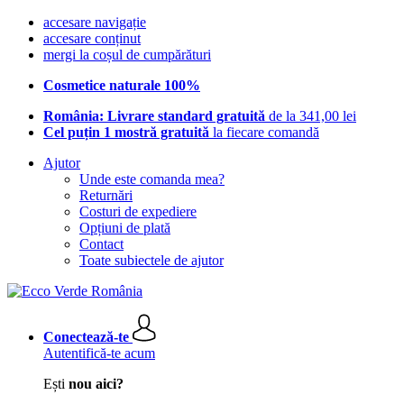
accesare navigație
accesare conținut
mergi la coșul de cumpărături
Cosmetice naturale 100%
România: Livrare standard gratuită
de la 341,00 lei
Cel puțin 1 mostră gratuită
la fiecare comandă
Ajutor
Unde este comanda mea?
Returnări
Costuri de expediere
Opțiuni de plată
Contact
Toate subiectele de ajutor
Conectează-te
Autentifică-te acum
Ești
nou aici?