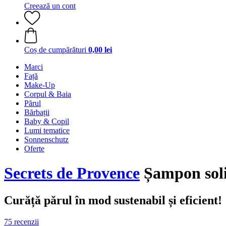
Creează un cont
Coș de cumpărături
0,00 lei
Marci
Față
Make-Up
Corpul & Baia
Părul
Bărbații
Baby & Copil
Lumi tematice
Sonnenschutz
Oferte
Secrets de Provence
Șampon soli
Curăță părul în mod sustenabil și eficient!
75 recenzii