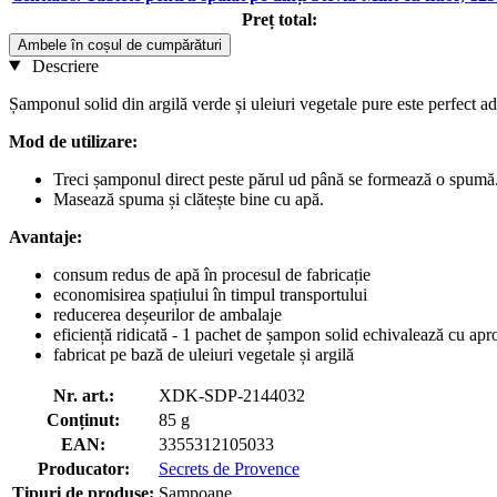
Preț total:
Ambele în coșul de cumpărături
Descriere
Șamponul solid din argilă verde și uleiuri vegetale pure este perfect ad
Mod de utilizare:
Treci șamponul direct peste părul ud până se formează o spumă
Masează spuma și clătește bine cu apă.
Avantaje:
consum redus de apă în procesul de fabricație
economisirea spațiului în timpul transportului
reducerea deșeurilor de ambalaje
eficiență ridicată - 1 pachet de șampon solid echivalează cu apr
fabricat pe bază de uleiuri vegetale și argilă
Nr. art.:
XDK-SDP-2144032
Conținut:
85 g
EAN:
3355312105033
Producator:
Secrets de Provence
Tipuri de produse:
Șampoane