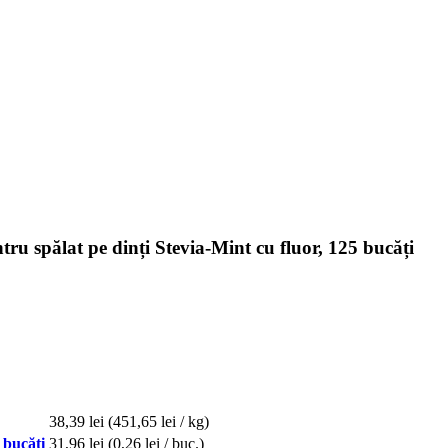
u spălat pe dinți Stevia-Mint cu fluor, 125 bucăți
38,39 lei
(451,65 lei / kg)
 bucăți
31,96 lei
(0,26 lei / buc.)