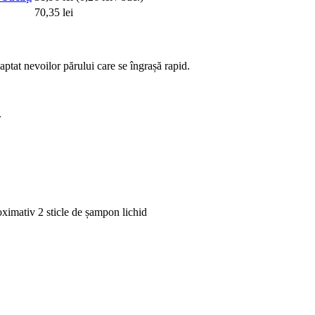
70,35 lei
aptat nevoilor părului care se îngrașă rapid.
.
oximativ 2 sticle de șampon lichid