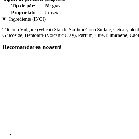
Tip de păr:
Păr gras
Proprietăți:
Unisex
Ingrediente (INCI)
Triticum Vulgare (Wheat) Starch, Sodium Coco­ Sulfate, Cetearylalco
Glucoside, Bentonite (Volcanic Clay), Parfum, Illite,
Limonene
, Cao
Recomandarea noastră