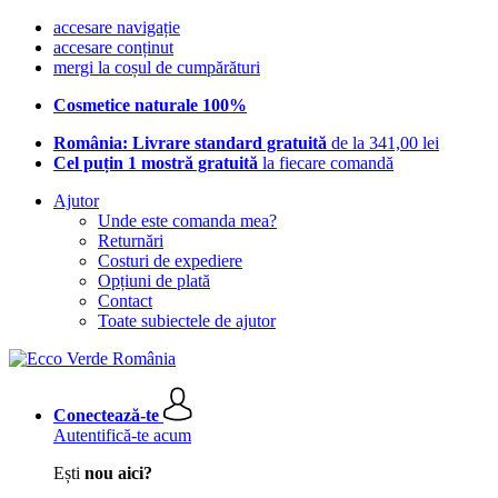
accesare navigație
accesare conținut
mergi la coșul de cumpărături
Cosmetice naturale 100%
România: Livrare standard gratuită
de la 341,00 lei
Cel puțin 1 mostră gratuită
la fiecare comandă
Ajutor
Unde este comanda mea?
Returnări
Costuri de expediere
Opțiuni de plată
Contact
Toate subiectele de ajutor
Conectează-te
Autentifică-te acum
Ești
nou aici?