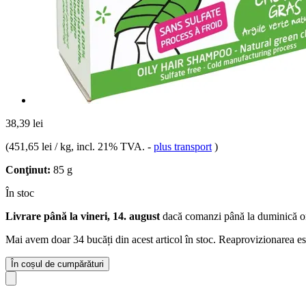
38,39 lei
(
451,65 lei / kg
, incl. 21% TVA.
-
plus transport
)
Conţinut:
85 g
În stoc
Livrare până la vineri, 14. august
dacă comanzi până la
duminică o
Mai avem doar 34 bucăți din acest articol în stoc. Reaprovizionarea es
În coșul de cumpărături