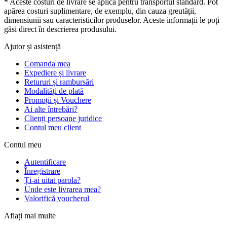
* Aceste costuri de livrare se aplică pentru transportul standard. Pot
apărea costuri suplimentare, de exemplu, din cauza greutății,
dimensiunii sau caracteristicilor produselor. Aceste informații le poți
găsi direct în descrierea produsului.
Ajutor și asistență
Comanda mea
Expediere și livrare
Retururi și rambursări
Modalități de plată
Promoții și Vouchere
Ai alte întrebări?
Clienți persoane juridice
Contul meu client
Contul meu
Autentificare
Înregistrare
Ți-ai uitat parola?
Unde este livrarea mea?
Valorifică voucherul
Aflați mai multe