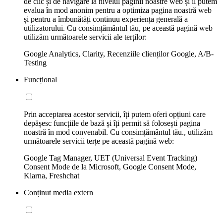
de clic și de navigare la nivelul paginii noastre web și îl putem
evalua în mod anonim pentru a optimiza pagina noastră web
și pentru a îmbunătăți continuu experiența generală a
utilizatorului. Cu consimțământul tău, pe această pagină web
utilizăm următoarele servicii ale terților:
Google Analytics, Clarity, Recenziile clienților Google, A/B-
Testing
Funcțional
Prin acceptarea acestor servicii, îți putem oferi opțiuni care
depășesc funcțiile de bază și îți permit să folosești pagina
noastră în mod convenabil. Cu consimțământul tău., utilizăm
următoarele servicii terțe pe această pagină web:
Google Tag Manager, UET (Universal Event Tracking)
Consent Mode de la Microsoft, Google Consent Mode,
Klarna, Freshchat
Conținut media extern