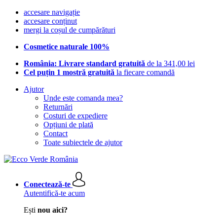
accesare navigație
accesare conținut
mergi la coșul de cumpărături
Cosmetice naturale 100%
România: Livrare standard gratuită
de la 341,00 lei
Cel puțin 1 mostră gratuită
la fiecare comandă
Ajutor
Unde este comanda mea?
Returnări
Costuri de expediere
Opțiuni de plată
Contact
Toate subiectele de ajutor
Conectează-te
Autentifică-te acum
Ești
nou aici?