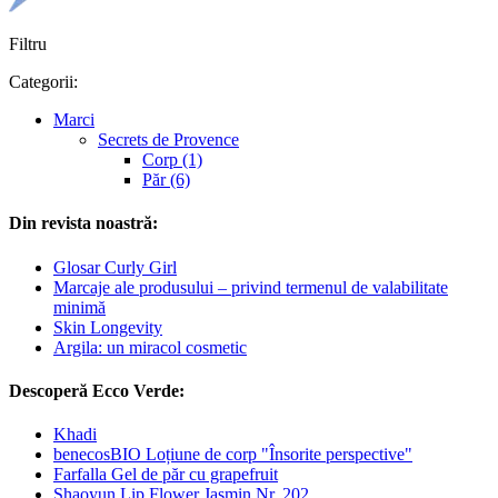
Filtru
Categorii:
Marci
Secrets de Provence
Corp (1)
Păr (6)
Din revista noastră:
Glosar Curly Girl
Marcaje ale produsului – privind termenul de valabilitate
minimă
Skin Longevity
Argila: un miracol cosmetic
Descoperă Ecco Verde:
Khadi
benecosBIO Loțiune de corp "Însorite perspective"
Farfalla Gel de păr cu grapefruit
Shaoyun Lip Flower Jasmin Nr. 202