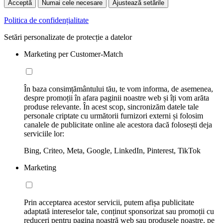
Acceptă
Numai cele necesare
Ajustează setările
Politica de confidențialitate
Setări personalizate de protecție a datelor
Marketing per Customer-Match
În baza consimțământului tău, te vom informa, de asemenea,
despre promoții în afara paginii noastre web și îți vom arăta
produse relevante. În acest scop, sincronizăm datele tale
personale criptate cu următorii furnizori externi și folosim
canalele de publicitate online ale acestora dacă folosești deja
serviciile lor:
Bing, Criteo, Meta, Google, LinkedIn, Pinterest, TikTok
Marketing
Prin acceptarea acestor servicii, putem afișa publicitate
adaptată intereselor tale, conținut sponsorizat sau promoții cu
reduceri pentru pagina noastră web sau produsele noastre, pe