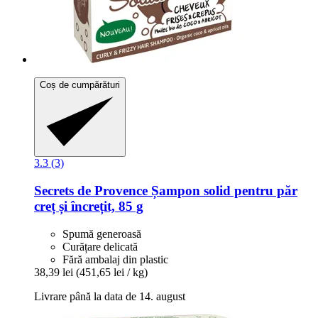
Coș de cumpărături
3.3 (3)
Secrets de Provence
Șampon solid pentru păr
creț și încrețit, 85 g
Spumă generoasă
Curățare delicată
Fără ambalaj din plastic
38,39 lei
(451,65 lei / kg)
Livrare până la data de 14. august