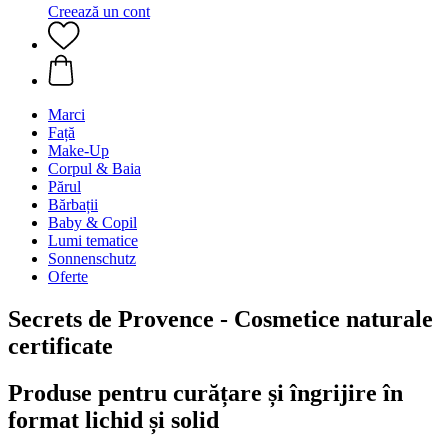
Creează un cont
Marci
Față
Make-Up
Corpul & Baia
Părul
Bărbații
Baby & Copil
Lumi tematice
Sonnenschutz
Oferte
Secrets de Provence - Cosmetice naturale
certificate
Produse pentru curățare și îngrijire în
format lichid și solid