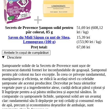
Secrets de Provence Șampon solid pentru
51,69 lei
(608,12
păr colorat, 85 g
lei / kg)
Savon du Midi Săpun cu unt de Shea,
15,39 lei
Lemongrass (100 g)
(153,90 lei / kg)
Preț total:
67,08 lei
Ambele în coșul de cumpărături
Descriere
Șampoanele solide de la Secrets de Provence sunt ușor de
recunoscut datorită formei lor inconfundabile de gogoașă. Șamponul
pentru păr colorat nu face excepție. În ceea ce privește randamentul,
manipularea și eficiența, se ridică la același nivel cu celelalte
șampoane ale acestui producător. Dezvoltat pe baza uleiurilor
vegetale pure și a ingredientelor alese, curăță delicat părul colorat și
îl îngrijește pentru a-și păstra strălucirea și aspectul sănătos. În
comparație cu șampoanele lichide, șamponul solid are un avantaj
clar: randamentul său îi depășește pe toți ceilalți și consumul redus
de apă, precum și economisirea deșeurilor de ambalaje, sunt