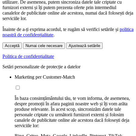
utilizare. De asemenea, putem sincroniza datele tale criptate cu
furnizori externi și îți putem prezenta oferte prin intermediul
canalelor de publicitate online ale acestora, numai dacă folosești deja
serviciile lor.
Înainte de a-ți exprima acordul, te rugăm să verifici setările și
politica
noastră de confidențialitate
.
Acceptă
Numai cele necesare
Ajustează setările
Politica de confidențialitate
Setări personalizate de protecție a datelor
Marketing per Customer-Match
În baza consimțământului tău, te vom informa, de asemenea,
despre promoții în afara paginii noastre web și îți vom arăta
produse relevante. În acest scop, sincronizăm datele tale
personale criptate cu următorii furnizori externi și folosim
canalele de publicitate online ale acestora dacă folosești deja
serviciile lor:
Bing, Criteo, Meta, Google, LinkedIn, Pinterest, TikTok