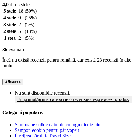
4,0
din 5 stele
5 stele
18
(50%)
4 stele
9
(25%)
3 stele
2
(5%)
2 stele
5
(13%)
1 stea
2
(5%)
36
evaluări
Încă nu există recenzii pentru română, dar există 23 recenzii în alte
limbi.
Afișează
Nu sunt disponibile recenzii.
Fii primul/prima care scrie o recenzie despre acest produs.
Categorii populare:
Șampoane solide naturale cu ingrediente bio
Șampon ecobio pentru păr vopsit
Îngrijrea părului- Travel Size