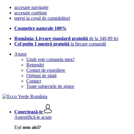
accesare navigație
accesare conținut
mergi la coșul de cumpărături
Cosmetice naturale 100%
România: Livrare standard gratuită
de la 340,89 lei
Cel puțin 1 mostră gratuită
la fiecare comandă
Ajutor
Unde este comanda mea?
Returnări
Costuri de expediere
Opțiuni de plată
Contact
Toate subiectele de ajutor
Conectează-te
Autentifică-te acum
Ești
nou aici?