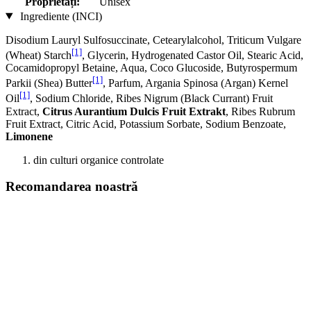
Proprietăți:
Unisex
Ingrediente (INCI)
Disodium Lauryl Sulfosuccinate, Cetearylalcohol, Triticum Vulgare
[1]
(Wheat) Starch
, Glycerin, Hydrogenated Castor Oil, Stearic Acid,
Cocamidopropyl Betaine, Aqua, Coco Glucoside, Butyrospermum
[1]
Parkii (Shea) Butter
, Parfum, Argania Spinosa (Argan) Kernel
[1]
Oil
, Sodium Chloride, Ribes Nigrum (Black Currant) Fruit
Extract,
Citrus Aurantium Dulcis Fruit Extrakt
, Ribes Rubrum
Fruit Extract, Citric Acid, Potassium Sorbate, Sodium Benzoate,
Limonene
din culturi organice controlate
Recomandarea noastră