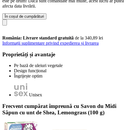
este pe drum! Dacă sunt comandate mai multe, acest lucru ar putea
afecta data livrării.
În coșul de cumpărături
România: Livrare standard gratuită
de la 340,89 lei
Informații suplimentare privind expedierea și livrarea
Proprietăți și avantaje
Pe bază de uleiuri vegetale
Design funcțional
Îngrijește optim
Unisex
Frecvent cumpărat împreună cu Savon du Midi
Săpun cu unt de Shea, Lemongrass (100 g)