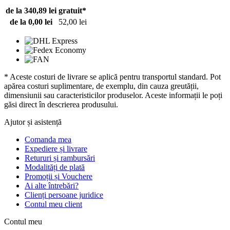
de la 340,89 lei
gratuit*
de la 0,00 lei
52,00 lei
* Aceste costuri de livrare se aplică pentru transportul standard. Pot
apărea costuri suplimentare, de exemplu, din cauza greutății,
dimensiunii sau caracteristicilor produselor. Aceste informații le poți
găsi direct în descrierea produsului.
Ajutor și asistență
Comanda mea
Expediere și livrare
Retururi și rambursări
Modalități de plată
Promoții și Vouchere
Ai alte întrebări?
Clienți persoane juridice
Contul meu client
Contul meu