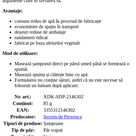
argumente clare în favoarea sa.
Avantaje:
consum redus de apă în procesul de fabricație
economisire de spațiu în transport
deșeuri reduse de ambalaje
randament ridicat
fabricat pe baza uleiurilor vegetale
Mod de utilizare:
Masează șamponul direct pe părul umed până se formează o
spumă.
Masează spuma și clătește bine cu apă.
Formularea nu conține săruri, astfel că nu este necesar să
folosești un balsam după aplicare.
Nr. art.:
XDK-SDP-2146302
Conținut:
85 g
EAN:
3355312146302
Producator:
Secrets de Provence
Tipuri de produse:
Șampoane
Tip de păr:
Păr vopsit