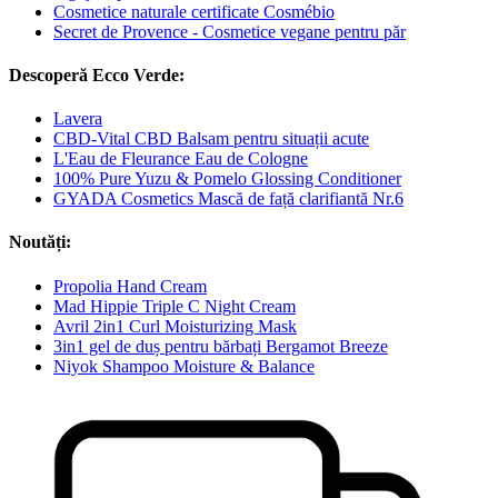
Cosmetice naturale certificate Cosmébio
Secret de Provence - Cosmetice vegane pentru păr
Descoperă Ecco Verde:
Lavera
CBD-Vital CBD Balsam pentru situații acute
L'Eau de Fleurance Eau de Cologne
100% Pure Yuzu & Pomelo Glossing Conditioner
GYADA Cosmetics Mască de față clarifiantă Nr.6
Noutăți:
Propolia Hand Cream
Mad Hippie Triple C Night Cream
Avril 2in1 Curl Moisturizing Mask
3in1 gel de duș pentru bărbați Bergamot Breeze
Niyok Shampoo Moisture & Balance