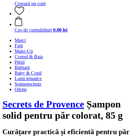
Creează un cont
Coș de cumpărături
0,00 lei
Marci
Față
Make-Up
Corpul & Baia
Părul
Bărbații
Baby & Copil
Lumi tematice
Sonnenschutz
Oferte
Secrets de Provence
Șampon
solid pentru păr colorat, 85 g
Curățare practică și eficientă pentru păr