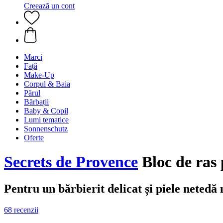
Creează un cont
Marci
Față
Make-Up
Corpul & Baia
Părul
Bărbații
Baby & Copil
Lumi tematice
Sonnenschutz
Oferte
Secrets de Provence
Bloc de ras 
Pentru un bărbierit delicat și piele netedă
68 recenzii