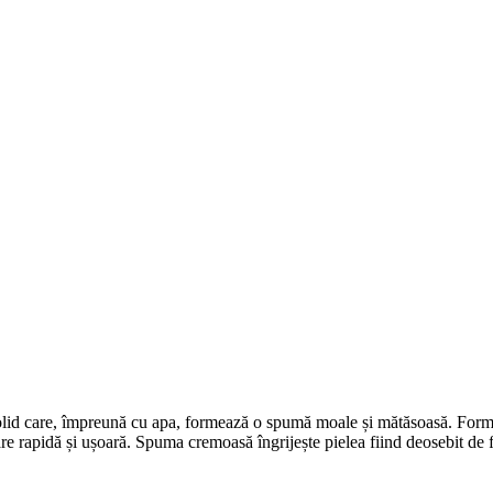
olid care, împreună cu apa, formează o spumă moale și mătăsoasă. Formula
re rapidă și ușoară. Spuma cremoasă îngrijește pielea fiind deosebit de fin