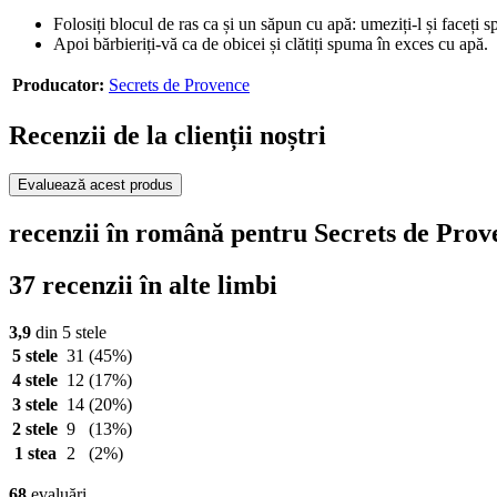
Folosiți blocul de ras ca și un săpun cu apă: umeziți-l și faceți 
Apoi bărbieriți-vă ca de obicei și clătiți spuma în exces cu apă.
Producator:
Secrets de Provence
Recenzii de la clienții noștri
Evaluează acest produs
recenzii în română pentru Secrets de Prov
37 recenzii în alte limbi
3,9
din 5 stele
5 stele
31
(45%)
4 stele
12
(17%)
3 stele
14
(20%)
2 stele
9
(13%)
1 stea
2
(2%)
68
evaluări