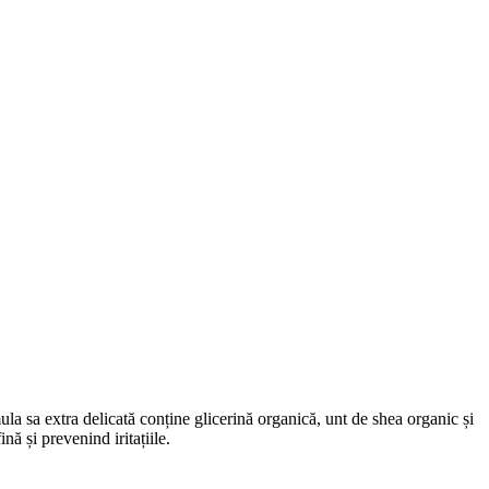
 sa extra delicată conține glicerină organică, unt de shea organic și
ă și prevenind iritațiile.