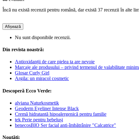
Încă nu există recenzii pentru română, dar există 37 recenzii în alte lim
Afișează
Nu sunt disponibile recenzii.
Din revista noastră:
Antioxidanții de care pielea ta are nevoie
Marcaje ale produsului – privind termenul de valabilitate minim
Glosar Curly Girl
Argila: un miracol cosmetic
Descoperă Ecco Verde:
alviana Naturkosmetik
Geoderm Eyeliner Intense Black
Cremă hidratantă hipoalergenică pentru familie
tek Perie pentru bebeluși
benecosBIO Ser facial anti-îmbătrânire "Calcatrice"
Noutăți: