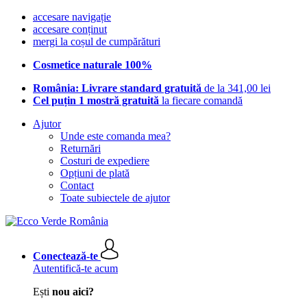
accesare navigație
accesare conținut
mergi la coșul de cumpărături
Cosmetice naturale 100%
România: Livrare standard gratuită
de la 341,00 lei
Cel puțin 1 mostră gratuită
la fiecare comandă
Ajutor
Unde este comanda mea?
Returnări
Costuri de expediere
Opțiuni de plată
Contact
Toate subiectele de ajutor
Conectează-te
Autentifică-te acum
Ești
nou aici?