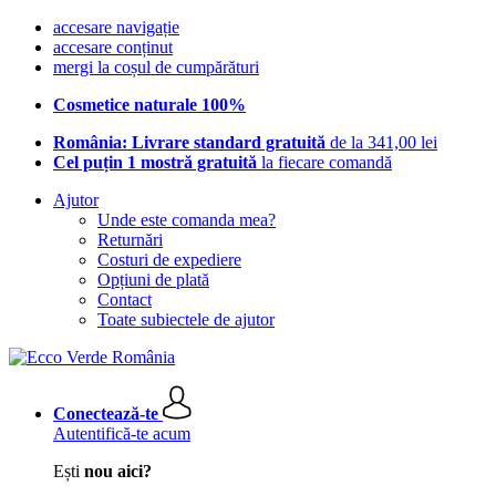
accesare navigație
accesare conținut
mergi la coșul de cumpărături
Cosmetice naturale 100%
România: Livrare standard gratuită
de la 341,00 lei
Cel puțin 1 mostră gratuită
la fiecare comandă
Ajutor
Unde este comanda mea?
Returnări
Costuri de expediere
Opțiuni de plată
Contact
Toate subiectele de ajutor
Conectează-te
Autentifică-te acum
Ești
nou aici?