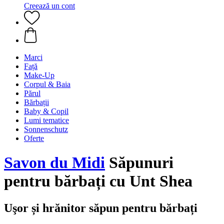
Creează un cont
Marci
Față
Make-Up
Corpul & Baia
Părul
Bărbații
Baby & Copil
Lumi tematice
Sonnenschutz
Oferte
Savon du Midi
Săpunuri
pentru bărbați cu Unt Shea
Uşor și hrănitor săpun pentru bărbați