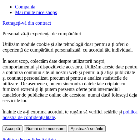
Compania
Mai multe nice shops
Retrageți-vă din contract
Personaliză-ți experiența de cumpărături
Utilizăm module cookie și alte tehnologii doar pentru a-ți oferi o
experiență de cumpărături personalizată, cu acordul tău individual.
În acest scop, colectăm date despre utilizatorii noștri,
comportamentul și dispozitivele acestora. Utilizăm aceste date pentru
a optimiza continuu site-ul nostru web și pentru a-ți afișa publicitate
și conținut personalizat, precum și pentru a analiza statisticile de
utilizare. De asemenea, putem sincroniza datele tale criptate cu
furnizori externi și îți putem prezenta oferte prin intermediul
canalelor de publicitate online ale acestora, numai dacă folosești deja
serviciile lor.
Înainte de a-ți exprima acordul, te rugăm să verifici setările și
politica
noastră de confidențialitate
.
Acceptă
Numai cele necesare
Ajustează setările
Politica de confidențialitate