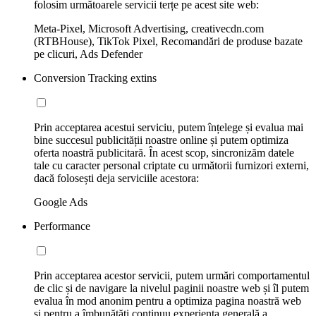
folosim următoarele servicii terțe pe acest site web:
Meta-Pixel, Microsoft Advertising, creativecdn.com
(RTBHouse), TikTok Pixel, Recomandări de produse bazate
pe clicuri, Ads Defender
Conversion Tracking extins
Prin acceptarea acestui serviciu, putem înțelege și evalua mai
bine succesul publicității noastre online și putem optimiza
oferta noastră publicitară. În acest scop, sincronizăm datele
tale cu caracter personal criptate cu următorii furnizori externi,
dacă folosești deja serviciile acestora:
Google Ads
Performance
Prin acceptarea acestor servicii, putem urmări comportamentul
de clic și de navigare la nivelul paginii noastre web și îl putem
evalua în mod anonim pentru a optimiza pagina noastră web
și pentru a îmbunătăți continuu experiența generală a