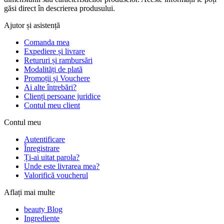
găsi direct în descrierea produsului.
Ajutor și asistență
Comanda mea
Expediere și livrare
Retururi și rambursări
Modalități de plată
Promoții și Vouchere
Ai alte întrebări?
Clienți persoane juridice
Contul meu client
Contul meu
Autentificare
Înregistrare
Ți-ai uitat parola?
Unde este livrarea mea?
Valorifică voucherul
Aflați mai multe
beauty Blog
Ingrediente