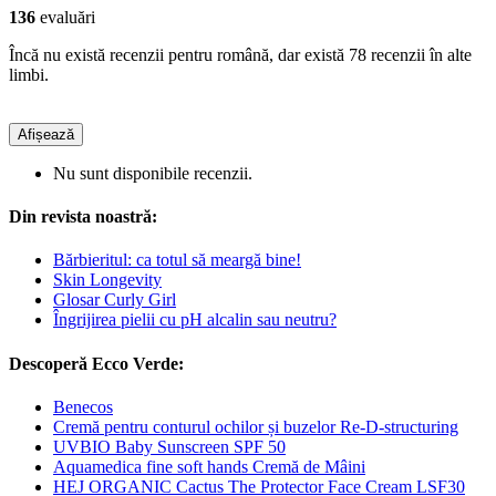
136
evaluări
Încă nu există recenzii pentru română, dar există 78 recenzii în alte
limbi.
Afișează
Nu sunt disponibile recenzii.
Din revista noastră:
Bărbieritul: ca totul să meargă bine!
Skin Longevity
Glosar Curly Girl
Îngrijirea pielii cu pH alcalin sau neutru?
Descoperă Ecco Verde:
Benecos
Cremă pentru conturul ochilor și buzelor Re-D-structuring
UVBIO Baby Sunscreen SPF 50
Aquamedica fine soft hands Cremă de Mâini
HEJ ORGANIC Cactus The Protector Face Cream LSF30