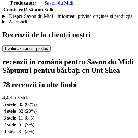
Producator:
Savon du Midi
Consistență săpun:
Solid
Despre Savon du Midi – informații privind originea și producția
Accesorii
Recenzii de la clienții noștri
Evaluează acest produs
recenzii în română pentru Savon du Midi
Săpunuri pentru bărbați cu Unt Shea
78 recenzii în alte limbi
4,4
din 5 stele
5 stele
85
(62%)
4 stele
32
(23%)
3 stele
11
(8%)
2 stele
5
(3%)
1 stea
3
(2%)