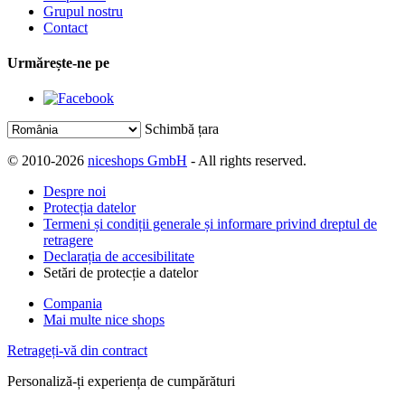
Grupul nostru
Contact
Urmărește-ne pe
Schimbă țara
© 2010-2026
niceshops GmbH
- All rights reserved.
Despre noi
Protecția datelor
Termeni și condiții generale și informare privind dreptul de
retragere
Declarația de accesibilitate
Setări de protecție a datelor
Compania
Mai multe nice shops
Retrageți-vă din contract
Personaliză-ți experiența de cumpărături