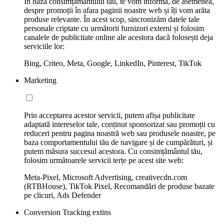
În baza consimțământului tău, te vom informa, de asemenea,
despre promoții în afara paginii noastre web și îți vom arăta
produse relevante. În acest scop, sincronizăm datele tale
personale criptate cu următorii furnizori externi și folosim
canalele de publicitate online ale acestora dacă folosești deja
serviciile lor:
Bing, Criteo, Meta, Google, LinkedIn, Pinterest, TikTok
Marketing
Prin acceptarea acestor servicii, putem afișa publicitate
adaptată intereselor tale, conținut sponsorizat sau promoții cu
reduceri pentru pagina noastră web sau produsele noastre, pe
baza comportamentului tău de navigare și de cumpărături, și
putem măsura succesul acestora. Cu consimțământul tău,
folosim următoarele servicii terțe pe acest site web:
Meta-Pixel, Microsoft Advertising, creativecdn.com
(RTBHouse), TikTok Pixel, Recomandări de produse bazate
pe clicuri, Ads Defender
Conversion Tracking extins