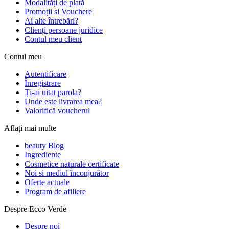
Modalități de plată
Promoții și Vouchere
Ai alte întrebări?
Clienți persoane juridice
Contul meu client
Contul meu
Autentificare
Înregistrare
Ți-ai uitat parola?
Unde este livrarea mea?
Valorifică voucherul
Aflați mai multe
beauty Blog
Ingrediente
Cosmetice naturale certificate
Noi si mediul înconjurător
Oferte actuale
Program de afiliere
Despre Ecco Verde
Despre noi