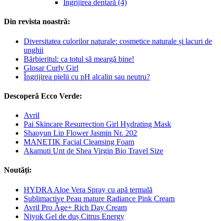
Îngrijirea dentară (4)
Din revista noastră:
Diversitatea culorilor naturale: cosmetice naturale și lacuri de
unghii
Bărbieritul: ca totul să meargă bine!
Glosar Curly Girl
Îngrijirea pielii cu pH alcalin sau neutru?
Descoperă Ecco Verde:
Avril
Pai Skincare Resurrection Girl Hydrating Mask
Shaoyun Lip Flower Jasmin Nr. 202
MANETIK Facial Cleansing Foam
Akamuti Unt de Shea Virgin Bio Travel Size
Noutăți:
HYDRA Aloe Vera Spray cu apă termală
Sublimactive Peau mature Radiance Pink Cream
Avril Pro Âge+ Rich Day Cream
Niyok Gel de duș Citrus Energy