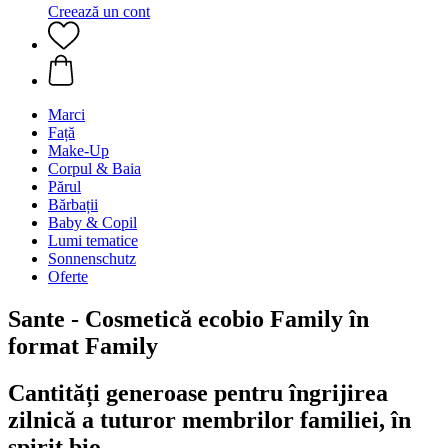
Creează un cont
Marci
Față
Make-Up
Corpul & Baia
Părul
Bărbații
Baby & Copil
Lumi tematice
Sonnenschutz
Oferte
Sante - Cosmetică ecobio Family în
format Family
Cantități generoase pentru îngrijirea
zilnică a tuturor membrilor familiei, în
spirit bio