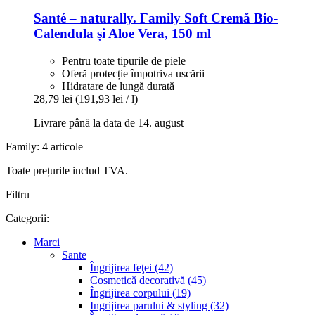
Santé – naturally.
Family Soft Cremă Bio-​
Calendula și Aloe Vera, 150 ml
Pentru toate tipurile de piele
Oferă protecție împotriva uscării
Hidratare de lungă durată
28,79 lei
(191,93 lei / l)
Livrare până la data de 14. august
Family: 4 articole
Toate prețurile includ TVA.
Filtru
Categorii:
Marci
Sante
Îngrijirea feţei (42)
Cosmetică decorativă (45)
Îngrijirea corpului (19)
Ingrijirea parului & styling (32)