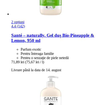
2 opțiuni
4.4 (142)
Santé – naturally.
Gel duș Bio-​Pineapple &
Lemon, 950 ml
Parfum exotic
Pentru întreaga familie
Pentru o senzaţie de piele netedă
71,89 lei
(75,67 lei / l)
Livrare până la data de 14. august