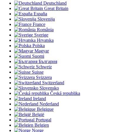
Deutschland
Great Britain
España
Slovenija
France
România
Sverige
Hrvatska
Polska
Magyar
Suomi
България
Schweiz
Suisse
Svizzera
Switzerland
Slovensko
Česká republika
Ireland
Nederland
Belgique
België
Portugal
Belgien
Norge