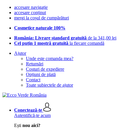
accesare navigație
accesare conținut
mergi la coșul de cumpărături
Cosmetice naturale 100%
România: Livrare standard gratuită
de la 341,00 lei
Cel puțin 1 mostră gratuită
la fiecare comandă
Ajutor
Unde este comanda mea?
Returnări
Costuri de expediere
Opțiuni de plată
Contact
Toate subiectele de ajutor
Conectează-te
Autentifică-te acum
Ești
nou aici?