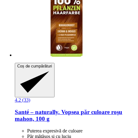
Coș de cumpărături
4.2 (33)
Santé – naturally.
Vopsea păr culoare roşu
mahon, 100 g
Puterea expresivă de culoare
Păr mătăsos și cu luciu