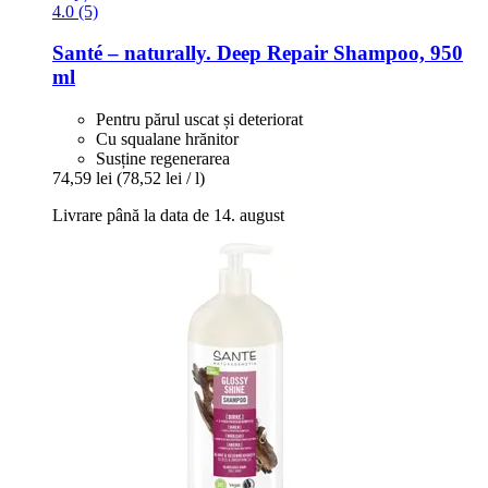
4.0 (5)
Santé – naturally.
Deep Repair Shampoo, 950
ml
Pentru părul uscat și deteriorat
Cu squalane hrănitor
Susține regenerarea
74,59 lei
(78,52 lei / l)
Livrare până la data de 14. august