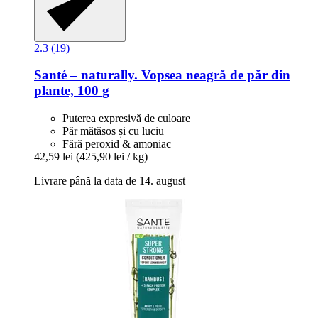
2.3 (19)
Santé – naturally.
Vopsea neagră de păr din
plante, 100 g
Puterea expresivă de culoare
Păr mătăsos și cu luciu
Fără peroxid & amoniac
42,59 lei
(425,90 lei / kg)
Livrare până la data de 14. august