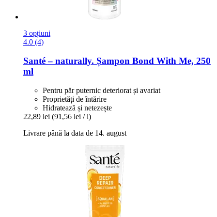
3 opțiuni
4.0 (4)
Santé – naturally.
Șampon Bond With Me, 250
ml
Pentru păr puternic deteriorat și avariat
Proprietăți de întărire
Hidratează și netezește
22,89 lei
(91,56 lei / l)
Livrare până la data de 14. august