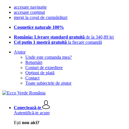
accesare navigație
accesare conținut
mergi la coșul de cumpărături
Cosmetice naturale 100%
România: Livrare standard gratuită
de la 340,89 lei
Cel puțin 1 mostră gratuită
la fiecare comandă
Ajutor
Unde este comanda mea?
Returnări
Costuri de expediere
Opțiuni de plată
Contact
Toate subiectele de ajutor
Conectează-te
Autentifică-te acum
Ești
nou aici?