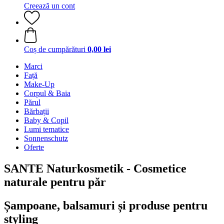
Creează un cont
Coș de cumpărături
0,00 lei
Marci
Față
Make-Up
Corpul & Baia
Părul
Bărbații
Baby & Copil
Lumi tematice
Sonnenschutz
Oferte
SANTE Naturkosmetik - Cosmetice
naturale pentru păr
Șampoane, balsamuri și produse pentru
styling