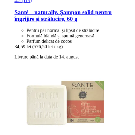
4.5 (113)
Santé – naturally.
Șampon solid pentru
îngrijire și strălucire, 60 g
Pentru păr normal și lipsit de strălucire
Formulă blândă și spumă generoasă
Parfum delicat de cocos
34,59 lei
(576,50 lei / kg)
Livrare până la data de 14. august