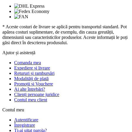
* Aceste costuri de livrare se aplică pentru transportul standard. Pot
apărea costuri suplimentare, de exemplu, din cauza greutății,
dimensiunii sau caracteristicilor produselor. Aceste informații le poți
găsi direct în descrierea produsului.
Ajutor și asistență
Comanda mea
Expediere și livrare
Retururi și rambursări
Modalități de plată
Promoții și Vouchere
Ai alte întrebări?
Clienți persoane juridice
Contul meu client
Contul meu
Autentificare
Înregistrare
Ți-ai uitat parola?