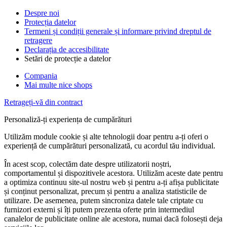
Despre noi
Protecția datelor
Termeni și condiții generale și informare privind dreptul de
retragere
Declarația de accesibilitate
Setări de protecție a datelor
Compania
Mai multe nice shops
Retrageți-vă din contract
Personaliză-ți experiența de cumpărături
Utilizăm module cookie și alte tehnologii doar pentru a-ți oferi o
experiență de cumpărături personalizată, cu acordul tău individual.
În acest scop, colectăm date despre utilizatorii noștri,
comportamentul și dispozitivele acestora. Utilizăm aceste date pentru
a optimiza continuu site-ul nostru web și pentru a-ți afișa publicitate
și conținut personalizat, precum și pentru a analiza statisticile de
utilizare. De asemenea, putem sincroniza datele tale criptate cu
furnizori externi și îți putem prezenta oferte prin intermediul
canalelor de publicitate online ale acestora, numai dacă folosești deja