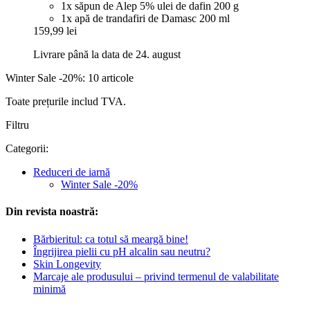
1x săpun de Alep 5% ulei de dafin 200 g
1x apă de trandafiri de Damasc 200 ml
159,99 lei
Livrare până la data de 24. august
Winter Sale -20%: 10 articole
Toate prețurile includ TVA.
Filtru
Categorii:
Reduceri de iarnă
Winter Sale -20%
Din revista noastră:
Bărbieritul: ca totul să meargă bine!
Îngrijirea pielii cu pH alcalin sau neutru?
Skin Longevity
Marcaje ale produsului – privind termenul de valabilitate
minimă