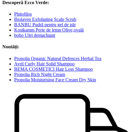
Descoperă Ecco Verde:
Phitofilos
Biolaven Exfoliating Scalp Scrub
BANBU Pudră pentru gel de păr
Kostkamm Perie de lemn Olive,ovală
boho Ulei demachiant
Noutăți:
Propolia Organic Natural Defences Herbal Tea
Avril Curly Hair Solid Shampoo
BEMA COSMETICI Hair Loss Shampoo
Propolia Rich Night Cream
Propolia Moisturising Face Cream Dry Skin