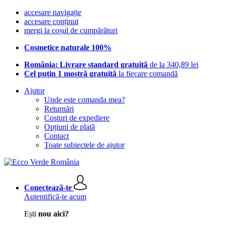
accesare navigație
accesare conținut
mergi la coșul de cumpărături
Cosmetice naturale 100%
România: Livrare standard gratuită
de la 340,89 lei
Cel puțin 1 mostră gratuită
la fiecare comandă
Ajutor
Unde este comanda mea?
Returnări
Costuri de expediere
Opțiuni de plată
Contact
Toate subiectele de ajutor
Conectează-te
Autentifică-te acum
Ești
nou aici?