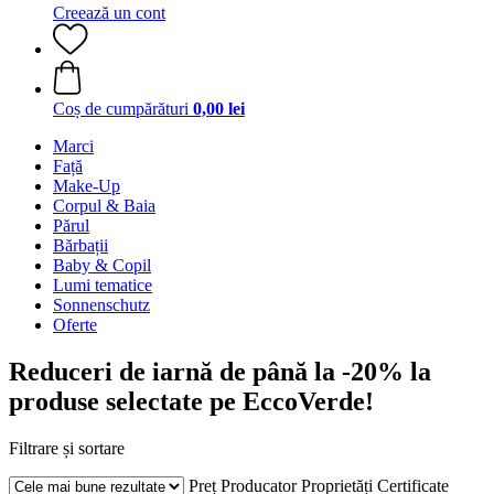
Creează un cont
Coș de cumpărături
0,00 lei
Marci
Față
Make-Up
Corpul & Baia
Părul
Bărbații
Baby & Copil
Lumi tematice
Sonnenschutz
Oferte
Reduceri de iarnă de până la -20% la
produse selectate pe EccoVerde!
Filtrare și sortare
Preț
Producator
Proprietăți
Certificate