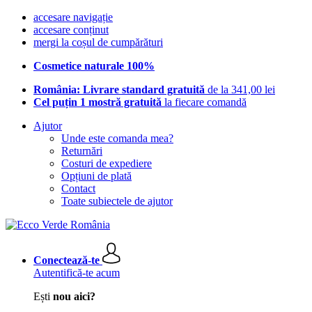
accesare navigație
accesare conținut
mergi la coșul de cumpărături
Cosmetice naturale 100%
România: Livrare standard gratuită
de la 341,00 lei
Cel puțin 1 mostră gratuită
la fiecare comandă
Ajutor
Unde este comanda mea?
Returnări
Costuri de expediere
Opțiuni de plată
Contact
Toate subiectele de ajutor
Conectează-te
Autentifică-te acum
Ești
nou aici?