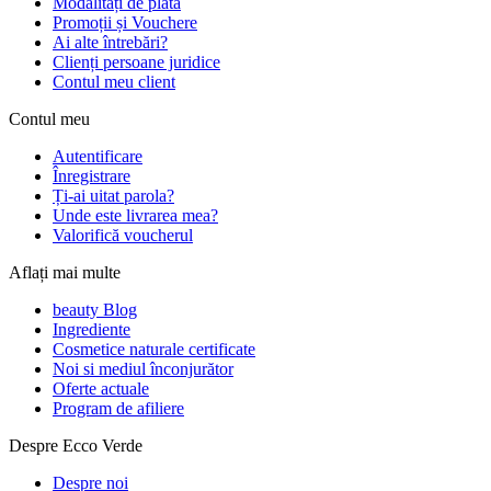
Modalități de plată
Promoții și Vouchere
Ai alte întrebări?
Clienți persoane juridice
Contul meu client
Contul meu
Autentificare
Înregistrare
Ți-ai uitat parola?
Unde este livrarea mea?
Valorifică voucherul
Aflați mai multe
beauty Blog
Ingrediente
Cosmetice naturale certificate
Noi si mediul înconjurător
Oferte actuale
Program de afiliere
Despre Ecco Verde
Despre noi