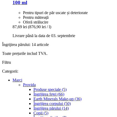
100 ml
Pentru tipuri de păr uscate și deteriorate
Pentru mătreață
Oferă strălucire
87,69 lei
(876,90 lei / l)
Livrare până la data de 03. septembrie
Îngrijirea părului: 14 articole
Toate prețurile includ TVA.
Filtru
Categorii:
Marci
Provida
Produse speciale (5)
Îngrijirea feței (66)
Earth Minerals Make-up (36)
Îngrijirea corpului (50)
Îngrijirea părului (14)
Copii (5)