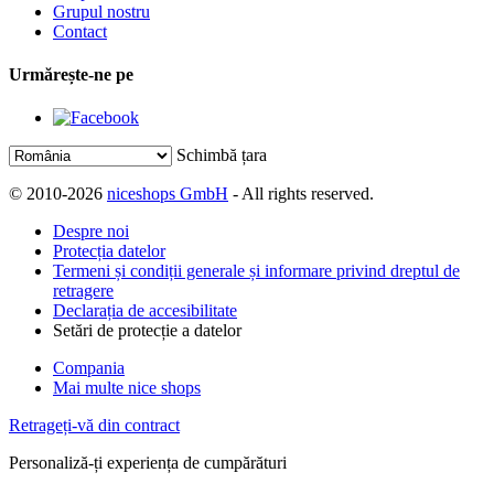
Grupul nostru
Contact
Urmărește-ne pe
Schimbă țara
© 2010-2026
niceshops GmbH
- All rights reserved.
Despre noi
Protecția datelor
Termeni și condiții generale și informare privind dreptul de
retragere
Declarația de accesibilitate
Setări de protecție a datelor
Compania
Mai multe nice shops
Retrageți-vă din contract
Personaliză-ți experiența de cumpărături