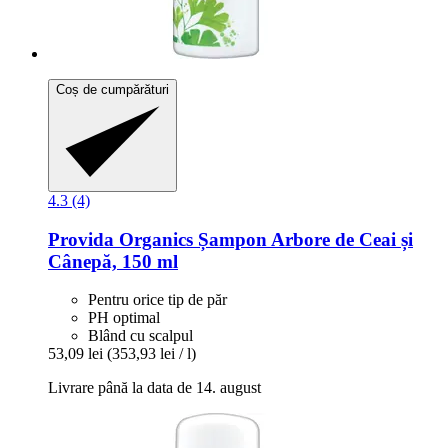
Coș de cumpărături
4.3 (4)
Provida Organics
Șampon Arbore de Ceai și
Cânepă, 150 ml
Pentru orice tip de păr
PH optimal
Blând cu scalpul
53,09 lei
(353,93 lei / l)
Livrare până la data de 14. august