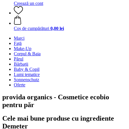
Creează un cont
Coș de cumpărături
0,00 lei
Marci
Față
Make-Up
Corpul & Baia
Părul
Bărbații
Baby & Copil
Lumi tematice
Sonnenschutz
Oferte
provida organics - Cosmetice ecobio
pentru păr
Cele mai bune produse cu ingrediente
Demeter