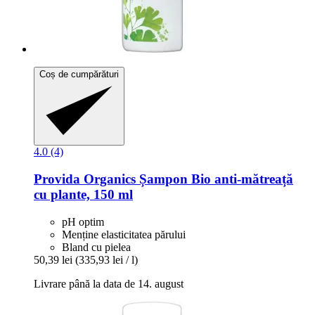
Coș de cumpărături
4.0 (4)
Provida Organics
Șampon Bio anti-​mătreață
cu plante, 150 ml
pH optim
Menține elasticitatea părului
Bland cu pielea
50,39 lei
(335,93 lei / l)
Livrare până la data de 14. august