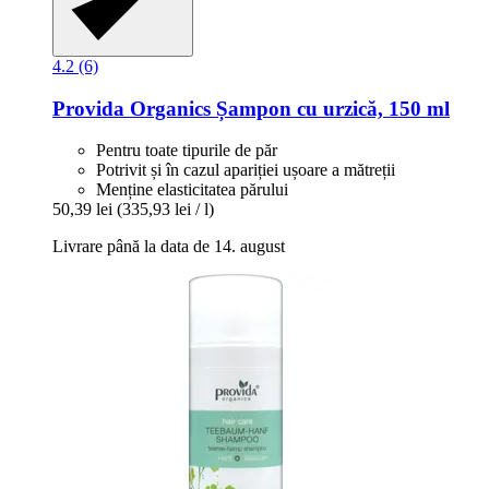
4.2 (6)
Provida Organics
Șampon cu urzică, 150 ml
Pentru toate tipurile de păr
Potrivit și în cazul apariției ușoare a mătreții
Menține elasticitatea părului
50,39 lei
(335,93 lei / l)
Livrare până la data de 14. august