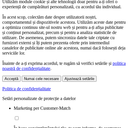
Utilizăm module cookie și alte tehnologii doar pentru a-ți oferi o
experiență de cumpărături personalizată, cu acordul tău individual.
În acest scop, colectăm date despre utilizatorii noștri,
comportamentul și dispozitivele acestora. Utilizăm aceste date pentru
a optimiza continuu site-ul nostru web și pentru a-ți afișa publicitate
și conținut personalizat, precum și pentru a analiza statisticile de
utilizare. De asemenea, putem sincroniza datele tale criptate cu
furnizori externi și îți putem prezenta oferte prin intermediul
canalelor de publicitate online ale acestora, numai dacă folosești deja
serviciile lor.
Înainte de a-ți exprima acordul, te rugăm să verifici setările și
politica
noastră de confidențialitate
.
Acceptă
Numai cele necesare
Ajustează setările
Politica de confidențialitate
Setări personalizate de protecție a datelor
Marketing per Customer-Match