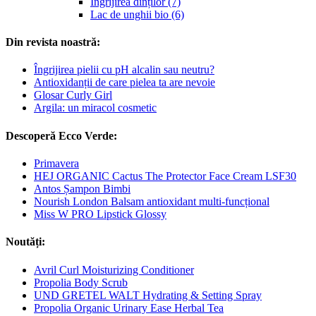
Îngrijirea dinților (7)
Lac de unghii bio (6)
Din revista noastră:
Îngrijirea pielii cu pH alcalin sau neutru?
Antioxidanții de care pielea ta are nevoie
Glosar Curly Girl
Argila: un miracol cosmetic
Descoperă Ecco Verde:
Primavera
HEJ ORGANIC Cactus The Protector Face Cream LSF30
Antos Șampon Bimbi
Nourish London Balsam antioxidant multi-funcțional
Miss W PRO Lipstick Glossy
Noutăți:
Avril Curl Moisturizing Conditioner
Propolia Body Scrub
UND GRETEL WALT Hydrating & Setting Spray
Propolia Organic Urinary Ease Herbal Tea