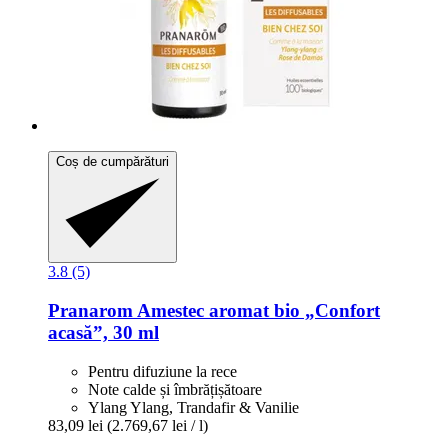
Coș de cumpărături
3.8 (5)
Pranarom
Amestec aromat bio „Confort
acasă”, 30 ml
Pentru difuziune la rece
Note calde și îmbrățișătoare
Ylang Ylang, Trandafir & Vanilie
83,09 lei
(2.769,67 lei / l)