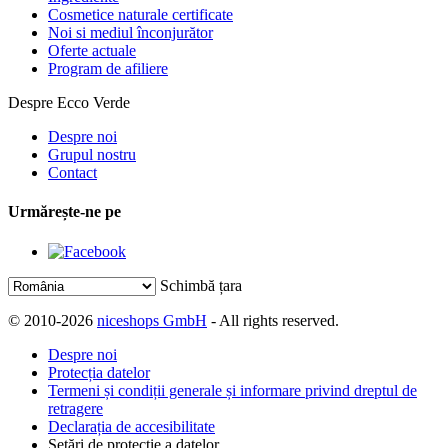
Cosmetice naturale certificate
Noi si mediul înconjurător
Oferte actuale
Program de afiliere
Despre Ecco Verde
Despre noi
Grupul nostru
Contact
Urmărește-ne pe
Schimbă țara
© 2010-2026
niceshops GmbH
- All rights reserved.
Despre noi
Protecția datelor
Termeni și condiții generale și informare privind dreptul de
retragere
Declarația de accesibilitate
Setări de protecție a datelor