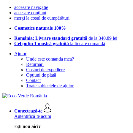
accesare navigație
accesare conținut
mergi la coșul de cumpărături
Cosmetice naturale 100%
România: Livrare standard gratuită
de la 340,89 lei
Cel puțin 1 mostră gratuită
la fiecare comandă
Ajutor
Unde este comanda mea?
Returnări
Costuri de expediere
Opțiuni de plată
Contact
Toate subiectele de ajutor
Conectează-te
Autentifică-te acum
Ești
nou aici?