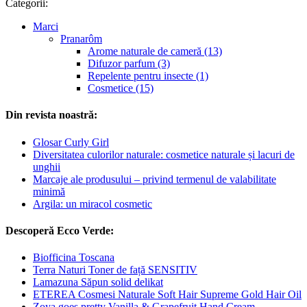
Categorii:
Marci
Pranarôm
Arome naturale de cameră (13)
Difuzor parfum (3)
Repelente pentru insecte (1)
Cosmetice (15)
Din revista noastră:
Glosar Curly Girl
Diversitatea culorilor naturale: cosmetice naturale și lacuri de
unghii
Marcaje ale produsului – privind termenul de valabilitate
minimă
Argila: un miracol cosmetic
Descoperă Ecco Verde:
Biofficina Toscana
Terra Naturi Toner de față SENSITIV
Lamazuna Săpun solid delikat
ETEREA Cosmesi Naturale Soft Hair Supreme Gold Hair Oil
Zoya goes pretty Vanilla & Grapefruit Hand Cream