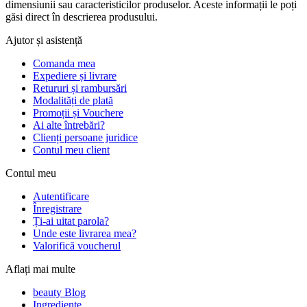
dimensiunii sau caracteristicilor produselor. Aceste informații le poți
găsi direct în descrierea produsului.
Ajutor și asistență
Comanda mea
Expediere și livrare
Retururi și rambursări
Modalități de plată
Promoții și Vouchere
Ai alte întrebări?
Clienți persoane juridice
Contul meu client
Contul meu
Autentificare
Înregistrare
Ți-ai uitat parola?
Unde este livrarea mea?
Valorifică voucherul
Aflați mai multe
beauty Blog
Ingrediente