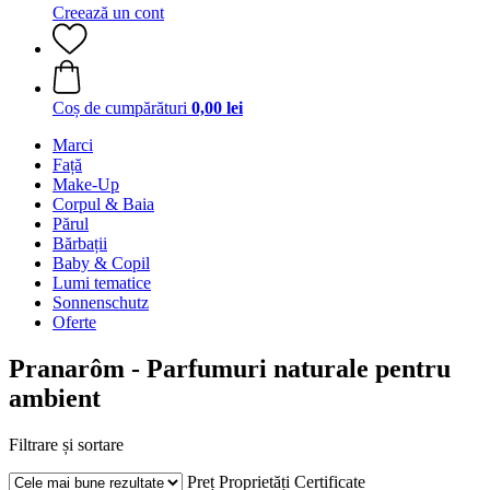
Creează un cont
Coș de cumpărături
0,00 lei
Marci
Față
Make-Up
Corpul & Baia
Părul
Bărbații
Baby & Copil
Lumi tematice
Sonnenschutz
Oferte
Pranarôm - Parfumuri naturale pentru
ambient
Filtrare și sortare
Preț
Proprietăți
Certificate