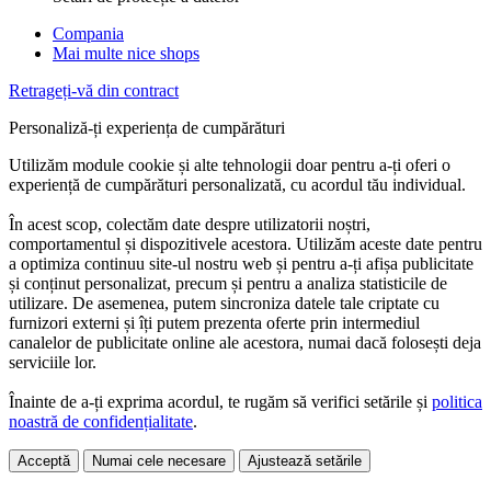
Compania
Mai multe nice shops
Retrageți-vă din contract
Personaliză-ți experiența de cumpărături
Utilizăm module cookie și alte tehnologii doar pentru a-ți oferi o
experiență de cumpărături personalizată, cu acordul tău individual.
În acest scop, colectăm date despre utilizatorii noștri,
comportamentul și dispozitivele acestora. Utilizăm aceste date pentru
a optimiza continuu site-ul nostru web și pentru a-ți afișa publicitate
și conținut personalizat, precum și pentru a analiza statisticile de
utilizare. De asemenea, putem sincroniza datele tale criptate cu
furnizori externi și îți putem prezenta oferte prin intermediul
canalelor de publicitate online ale acestora, numai dacă folosești deja
serviciile lor.
Înainte de a-ți exprima acordul, te rugăm să verifici setările și
politica
noastră de confidențialitate
.
Acceptă
Numai cele necesare
Ajustează setările