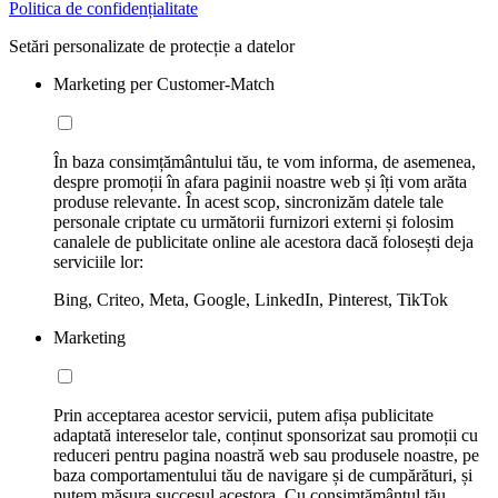
Politica de confidențialitate
Setări personalizate de protecție a datelor
Marketing per Customer-Match
În baza consimțământului tău, te vom informa, de asemenea,
despre promoții în afara paginii noastre web și îți vom arăta
produse relevante. În acest scop, sincronizăm datele tale
personale criptate cu următorii furnizori externi și folosim
canalele de publicitate online ale acestora dacă folosești deja
serviciile lor:
Bing, Criteo, Meta, Google, LinkedIn, Pinterest, TikTok
Marketing
Prin acceptarea acestor servicii, putem afișa publicitate
adaptată intereselor tale, conținut sponsorizat sau promoții cu
reduceri pentru pagina noastră web sau produsele noastre, pe
baza comportamentului tău de navigare și de cumpărături, și
putem măsura succesul acestora. Cu consimțământul tău,