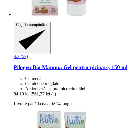
Coș de cumpărături
4.3 (58)
Pilogen
Bio Mamma Gel pentru picioare, 150 ml
Cu menă
Cu ulei de migdale
Acționează asupra microcirculției
84,19 lei
(561,27 lei / l)
Livrare până la data de 14. august