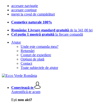
accesare navigație
accesare conținut
mergi la coșul de cumpărături
Cosmetice naturale 100%
România: Livrare standard gratuită
de la 341,00 lei
Cel puțin 1 mostră gratuită
la fiecare comandă
Ajutor
Unde este comanda mea?
Returnări
Costuri de expediere
Opțiuni de plată
Contact
Toate subiectele de ajutor
Conectează-te
Autentifică-te acum
Ești
nou aici?