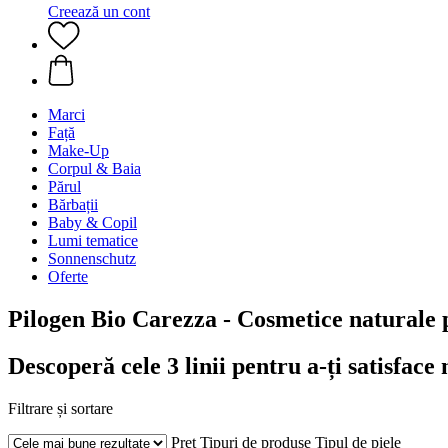
Creează un cont
Marci
Față
Make-Up
Corpul & Baia
Părul
Bărbații
Baby & Copil
Lumi tematice
Sonnenschutz
Oferte
Pilogen Bio Carezza - Cosmetice naturale 
Descoperă cele 3 linii pentru a-ți satisface 
Filtrare și sortare
Preț
Tipuri de produse
Tipul de piele