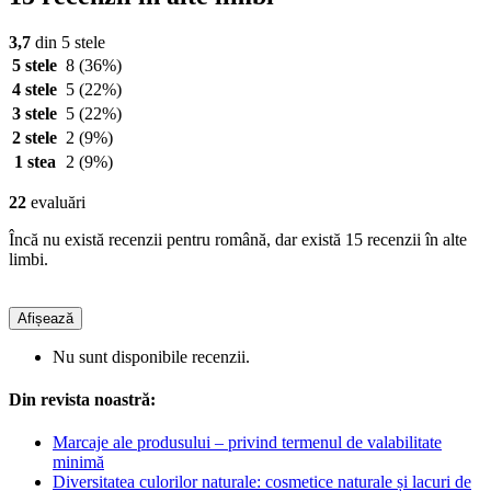
3,7
din 5 stele
5 stele
8
(36%)
4 stele
5
(22%)
3 stele
5
(22%)
2 stele
2
(9%)
1 stea
2
(9%)
22
evaluări
Încă nu există recenzii pentru română, dar există 15 recenzii în alte
limbi.
Afișează
Nu sunt disponibile recenzii.
Din revista noastră:
Marcaje ale produsului – privind termenul de valabilitate
minimă
Diversitatea culorilor naturale: cosmetice naturale și lacuri de