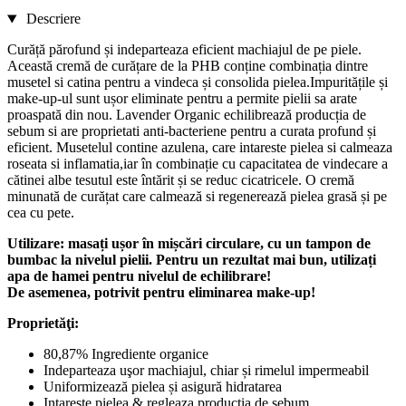
Descriere
Curăță părofund și indeparteaza eficient machiajul de pe piele.
Această cremă de curățare de la PHB conține combinația dintre
musetel si catina pentru a vindeca și consolida pielea.Impuritățile și
make-up-ul sunt ușor eliminate pentru a permite pielii sa arate
proaspată din nou. Lavender Organic echilibrează producția de
sebum si are proprietati anti-bacteriene pentru a curata profund și
eficient. Musetelul contine azulena, care intareste pielea si calmeaza
roseata si inflamatia,iar în combinație cu capacitatea de vindecare a
cătinei albe tesutul este întărit și se reduc cicatricele. O cremă
minunată de curățat care calmează si regenerează pielea grasă și pe
cea cu pete.
Utilizare: masați ușor în mișcări circulare, cu un tampon de
bumbac la nivelul pielii. Pentru un rezultat mai bun, utilizați
apa de hamei pentru nivelul de echilibrare!
De asemenea, potrivit pentru eliminarea make-up!
Proprietăţi:
80,87% Ingrediente organice
Indeparteaza uşor machiajul, chiar și rimelul impermeabil
Uniformizează pielea și asigură hidratarea
Intareste pielea & regleaza productia de sebum