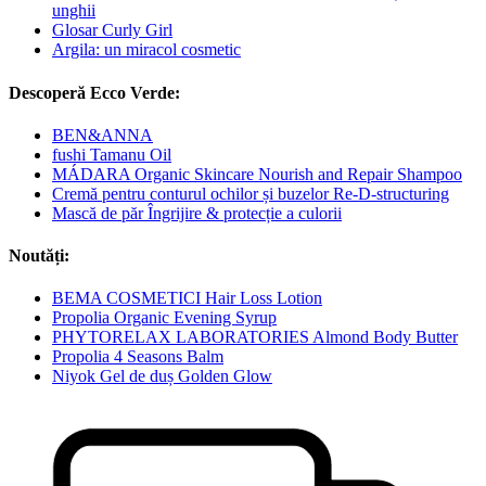
unghii
Glosar Curly Girl
Argila: un miracol cosmetic
Descoperă Ecco Verde:
BEN&ANNA
fushi Tamanu Oil
MÁDARA Organic Skincare Nourish and Repair Shampoo
Cremă pentru conturul ochilor și buzelor Re-D-structuring
Mască de păr Îngrijire & protecție a culorii
Noutăți:
BEMA COSMETICI Hair Loss Lotion
Propolia Organic Evening Syrup
PHYTORELAX LABORATORIES Almond Body Butter
Propolia 4 Seasons Balm
Niyok Gel de duș Golden Glow