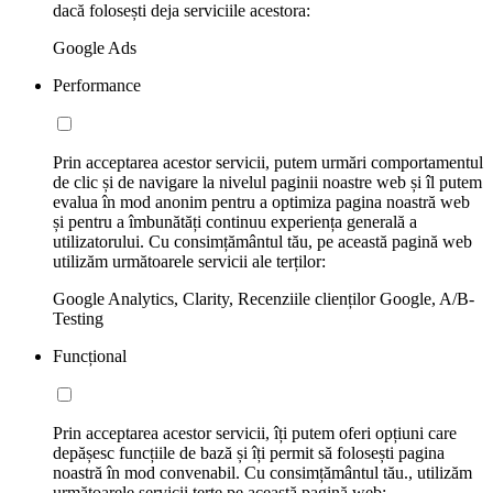
dacă folosești deja serviciile acestora:
Google Ads
Performance
Prin acceptarea acestor servicii, putem urmări comportamentul
de clic și de navigare la nivelul paginii noastre web și îl putem
evalua în mod anonim pentru a optimiza pagina noastră web
și pentru a îmbunătăți continuu experiența generală a
utilizatorului. Cu consimțământul tău, pe această pagină web
utilizăm următoarele servicii ale terților:
Google Analytics, Clarity, Recenziile clienților Google, A/B-
Testing
Funcțional
Prin acceptarea acestor servicii, îți putem oferi opțiuni care
depășesc funcțiile de bază și îți permit să folosești pagina
noastră în mod convenabil. Cu consimțământul tău., utilizăm
următoarele servicii terțe pe această pagină web: