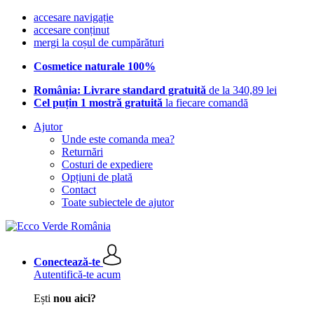
accesare navigație
accesare conținut
mergi la coșul de cumpărături
Cosmetice naturale 100%
România: Livrare standard gratuită
de la 340,89 lei
Cel puțin 1 mostră gratuită
la fiecare comandă
Ajutor
Unde este comanda mea?
Returnări
Costuri de expediere
Opțiuni de plată
Contact
Toate subiectele de ajutor
Conectează-te
Autentifică-te acum
Ești
nou aici?