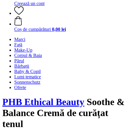
Creează un cont
Coș de cumpărături
0,00 lei
Marci
Față
Make-Up
Corpul & Baia
Părul
Bărbații
Baby & Copil
Lumi tematice
Sonnenschutz
Oferte
PHB Ethical Beauty
Soothe &
Balance Cremă de curățat
tenul