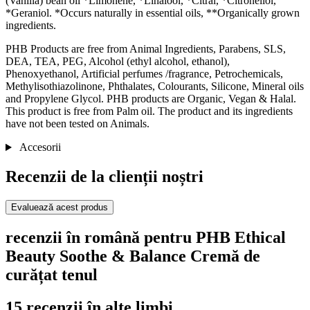
(Vanilla) bean oil *Limonene, *Linalool, *Citral, *Citronellol,
*Geraniol. *Occurs naturally in essential oils, **Organically grown
ingredients.
PHB Products are free from Animal Ingredients, Parabens, SLS,
DEA, TEA, PEG, Alcohol (ethyl alcohol, ethanol),
Phenoxyethanol, Artificial perfumes /fragrance, Petrochemicals,
Methylisothiazolinone, Phthalates, Colourants, Silicone, Mineral oils
and Propylene Glycol. PHB products are Organic, Vegan & Halal.
This product is free from Palm oil. The product and its ingredients
have not been tested on Animals.
Accesorii
Recenzii de la clienții noștri
Evaluează acest produs
recenzii în română pentru PHB Ethical
Beauty Soothe & Balance Cremă de
curățat tenul
15 recenzii în alte limbi