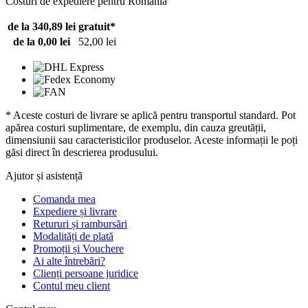
Costuri de expediere pentru România
de la 340,89 lei
gratuit*
de la 0,00 lei
52,00 lei
* Aceste costuri de livrare se aplică pentru transportul standard. Pot
apărea costuri suplimentare, de exemplu, din cauza greutății,
dimensiunii sau caracteristicilor produselor. Aceste informații le poți
găsi direct în descrierea produsului.
Ajutor și asistență
Comanda mea
Expediere și livrare
Retururi și rambursări
Modalități de plată
Promoții și Vouchere
Ai alte întrebări?
Clienți persoane juridice
Contul meu client