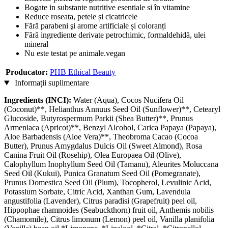
Bogate in substante nutritive esentiale si în vitamine
Reduce roseata, petele și cicatricele
Fără parabeni şi arome artificiale și coloranți
Fără ingrediente derivate petrochimic, formaldehidă, ulei
mineral
Nu este testat pe animale.vegan
Producator:
PHB Ethical Beauty
Informații suplimentare
Ingredients (INCI):
Water (Aqua), Cocos Nucifera Oil
(Coconut)**, Helianthus Annuus Seed Oil (Sunflower)**, Cetearyl
Glucoside, Butyrospermum Parkii (Shea Butter)**, Prunus
Armeniaca (Apricot)**, Benzyl Alcohol, Carica Papaya (Papaya),
Aloe Barbadensis (Aloe Vera)**, Theobroma Cacao (Cocoa
Butter), Prunus Amygdalus Dulcis Oil (Sweet Almond), Rosa
Canina Fruit Oil (Rosehip), Olea Europaea Oil (Olive),
Calophyllum Inophyllum Seed Oil (Tamanu), Aleurites Moluccana
Seed Oil (Kukui), Punica Granatum Seed Oil (Pomegranate),
Prunus Domestica Seed Oil (Plum), Tocopherol, Levulinic Acid,
Potassium Sorbate, Citric Acid, Xanthan Gum, Lavendula
angustifolia (Lavender), Citrus paradisi (Grapefruit) peel oil,
Hippophae rhamnoides (Seabuckthorn) fruit oil, Anthemis nobilis
(Chamomile), Citrus limonum (Lemon) peel oil, Vanilla planifolia