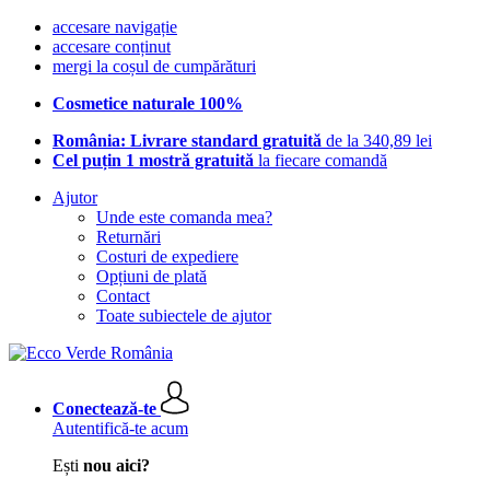
accesare navigație
accesare conținut
mergi la coșul de cumpărături
Cosmetice naturale 100%
România: Livrare standard gratuită
de la 340,89 lei
Cel puțin 1 mostră gratuită
la fiecare comandă
Ajutor
Unde este comanda mea?
Returnări
Costuri de expediere
Opțiuni de plată
Contact
Toate subiectele de ajutor
Conectează-te
Autentifică-te acum
Ești
nou aici?