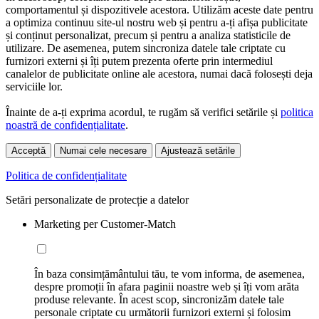
comportamentul și dispozitivele acestora. Utilizăm aceste date pentru
a optimiza continuu site-ul nostru web și pentru a-ți afișa publicitate
și conținut personalizat, precum și pentru a analiza statisticile de
utilizare. De asemenea, putem sincroniza datele tale criptate cu
furnizori externi și îți putem prezenta oferte prin intermediul
canalelor de publicitate online ale acestora, numai dacă folosești deja
serviciile lor.
Înainte de a-ți exprima acordul, te rugăm să verifici setările și
politica
noastră de confidențialitate
.
Acceptă
Numai cele necesare
Ajustează setările
Politica de confidențialitate
Setări personalizate de protecție a datelor
Marketing per Customer-Match
În baza consimțământului tău, te vom informa, de asemenea,
despre promoții în afara paginii noastre web și îți vom arăta
produse relevante. În acest scop, sincronizăm datele tale
personale criptate cu următorii furnizori externi și folosim