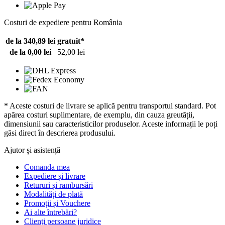
Costuri de expediere pentru România
de la 340,89 lei
gratuit*
de la 0,00 lei
52,00 lei
* Aceste costuri de livrare se aplică pentru transportul standard. Pot
apărea costuri suplimentare, de exemplu, din cauza greutății,
dimensiunii sau caracteristicilor produselor. Aceste informații le poți
găsi direct în descrierea produsului.
Ajutor și asistență
Comanda mea
Expediere și livrare
Retururi și rambursări
Modalități de plată
Promoții și Vouchere
Ai alte întrebări?
Clienți persoane juridice