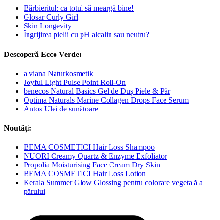
Bărbieritul: ca totul să meargă bine!
Glosar Curly Girl
Skin Longevity
Îngrijirea pielii cu pH alcalin sau neutru?
Descoperă Ecco Verde:
alviana Naturkosmetik
Joyful Light Pulse Point Roll-On
benecos Natural Basics Gel de Duș Piele & Păr
Optima Naturals Marine Collagen Drops Face Serum
Antos Ulei de sunătoare
Noutăți:
BEMA COSMETICI Hair Loss Shampoo
NUORI Creamy Quartz & Enzyme Exfoliator
Propolia Moisturising Face Cream Dry Skin
BEMA COSMETICI Hair Loss Lotion
Kerala Summer Glow Glossing pentru colorare vegetală a
părului