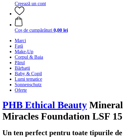
Creează un cont
Coș de cumpărături
0,00 lei
Marci
Față
Make-Up
Corpul & Baia
Părul
Bărbații
Baby & Copil
Lumi tematice
Sonnenschutz
Oferte
PHB Ethical Beauty
Mineral
Miracles Foundation LSF 15
Un ten perfect pentru toate tipurile de