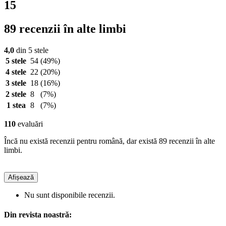
15
89 recenzii în alte limbi
4,0
din 5 stele
5 stele
54
(49%)
4 stele
22
(20%)
3 stele
18
(16%)
2 stele
8
(7%)
1 stea
8
(7%)
110
evaluări
Încă nu există recenzii pentru română, dar există 89 recenzii în alte
limbi.
Afișează
Nu sunt disponibile recenzii.
Din revista noastră: