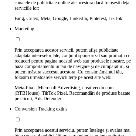
canalele de publicitate online ale acestora dacă folosești deja
serviciile lor:
Bing, Criteo, Meta, Google, LinkedIn, Pinterest, TikTok
Marketing
Prin acceptarea acestor servicii, putem afișa publicitate
adaptată intereselor tale, conținut sponsorizat sau promoții cu
reduceri pentru pagina noastră web sau produsele noastre, pe
baza comportamentului tău de navigare și de cumpărături, și
putem măsura succesul acestora. Cu consimțământul tău,
folosim următoarele servicii terțe pe acest site web:
Meta-Pixel, Microsoft Advertising, creativecdn.com
(RTBHouse), TikTok Pixel, Recomandări de produse bazate
pe clicuri, Ads Defender
Conversion Tracking extins
Prin acceptarea acestui serviciu, putem înțelege și evalua mai
bine succesul publicității noastre online și putem optimiza