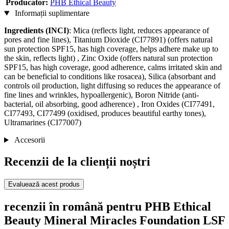
Producator:
PHB Ethical Beauty
Informații suplimentare
Ingredients (INCI)
: Mica (reflects light, reduces appearance of
pores and fine lines), Titanium Dioxide (CI77891) (offers natural
sun protection SPF15, has high coverage, helps adhere make up to
the skin, reflects light) , Zinc Oxide (offers natural sun protection
SPF15, has high coverage, good adherence, calms irritated skin and
can be beneficial to conditions like rosacea), Silica (absorbant and
controls oil production, light diffusing so reduces the appearance of
fine lines and wrinkles, hypoallergenic), Boron Nitride (anti-
bacterial, oil absorbing, good adherence) , Iron Oxides (CI77491,
CI77493, CI77499 (oxidised, produces beautiful earthy tones),
Ultramarines (CI77007)
Accesorii
Recenzii de la clienții noștri
Evaluează acest produs
recenzii în română pentru PHB Ethical
Beauty Mineral Miracles Foundation LSF