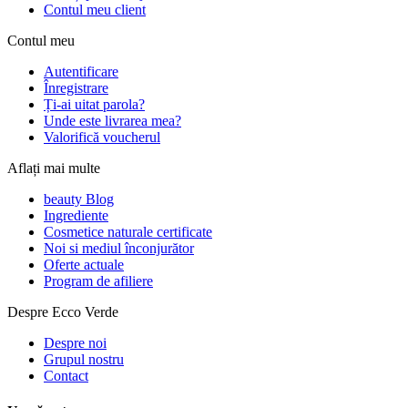
Contul meu client
Contul meu
Autentificare
Înregistrare
Ți-ai uitat parola?
Unde este livrarea mea?
Valorifică voucherul
Aflați mai multe
beauty Blog
Ingrediente
Cosmetice naturale certificate
Noi si mediul înconjurător
Oferte actuale
Program de afiliere
Despre Ecco Verde
Despre noi
Grupul nostru
Contact