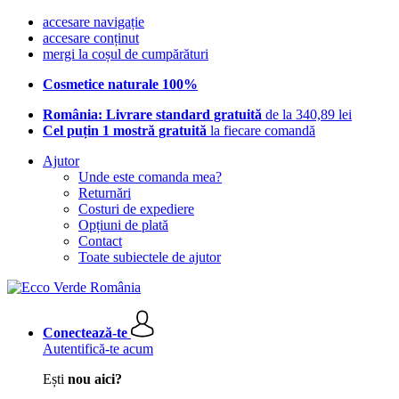
accesare navigație
accesare conținut
mergi la coșul de cumpărături
Cosmetice naturale 100%
România: Livrare standard gratuită
de la 340,89 lei
Cel puțin 1 mostră gratuită
la fiecare comandă
Ajutor
Unde este comanda mea?
Returnări
Costuri de expediere
Opțiuni de plată
Contact
Toate subiectele de ajutor
Conectează-te
Autentifică-te acum
Ești
nou aici?