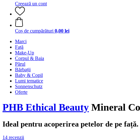
Creează un cont
Coș de cumpărături
0,00 lei
Marci
Față
Make-Up
Corpul & Baia
Părul
Bărbații
Baby & Copil
Lumi tematice
Sonnenschutz
Oferte
PHB Ethical Beauty
Mineral Co
Ideal pentru acoperirea petelor de pe față.
14 recenzii