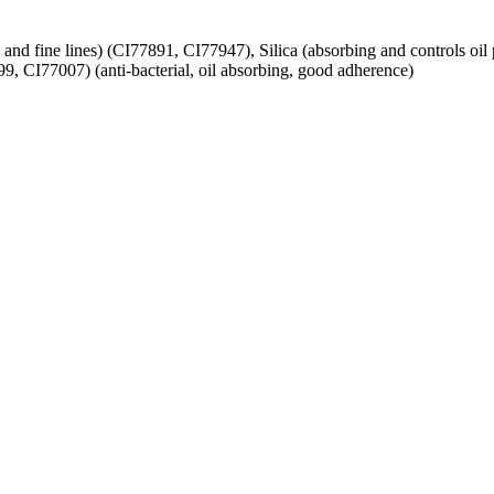
 and fine lines) (CI77891, CI77947), Silica (absorbing and controls oil 
, CI77007) (anti-bacterial, oil absorbing, good adherence)