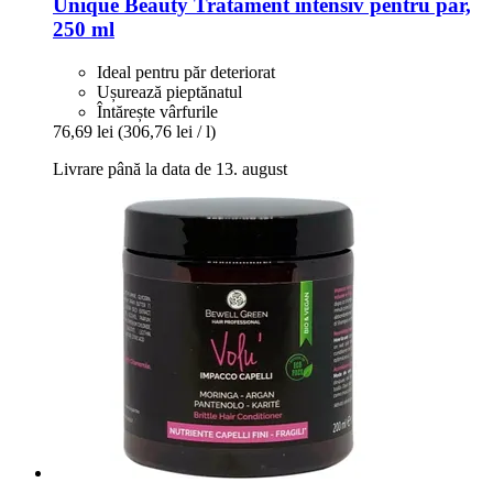
Unique Beauty
Tratament intensiv pentru păr,
250 ml
Ideal pentru păr deteriorat
Ușurează pieptănatul
Întărește vârfurile
76,69 lei
(306,76 lei / l)
Livrare până la data de 13. august