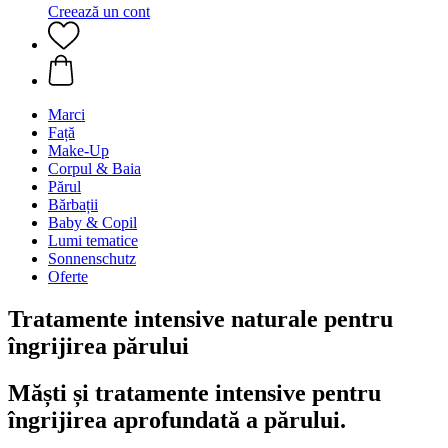
Creează un cont
Marci
Față
Make-Up
Corpul & Baia
Părul
Bărbații
Baby & Copil
Lumi tematice
Sonnenschutz
Oferte
Tratamente intensive naturale pentru
îngrijirea părului
Măști și tratamente intensive pentru
îngrijirea aprofundată a părului.