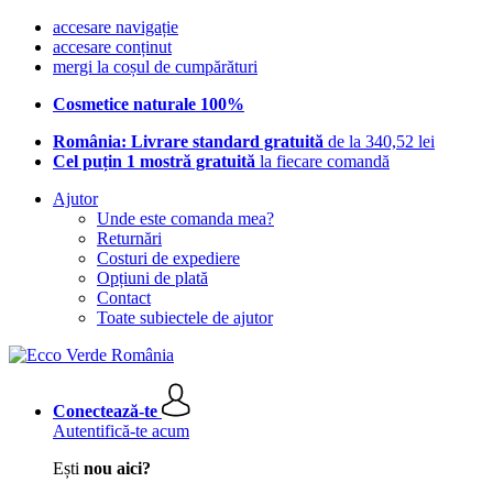
accesare navigație
accesare conținut
mergi la coșul de cumpărături
Cosmetice naturale 100%
România: Livrare standard gratuită
de la 340,52 lei
Cel puțin 1 mostră gratuită
la fiecare comandă
Ajutor
Unde este comanda mea?
Returnări
Costuri de expediere
Opțiuni de plată
Contact
Toate subiectele de ajutor
Conectează-te
Autentifică-te acum
Ești
nou aici?