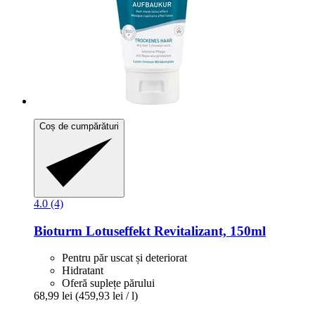
Coș de cumpărături
4.0 (4)
Bioturm
Lotuseffekt Revitalizant, 150ml
Pentru păr uscat și deteriorat
Hidratant
Oferă suplețe părului
68,99 lei
(459,93 lei / l)