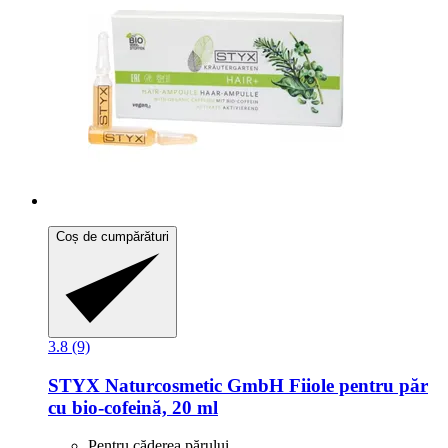
Coș de cumpărături
3.8 (9)
STYX Naturcosmetic GmbH
Fiiole pentru păr
cu bio-​cofeină, 20 ml
Pentru căderea părului