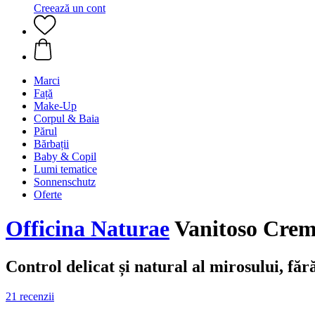
Creează un cont
Marci
Față
Make-Up
Corpul & Baia
Părul
Bărbații
Baby & Copil
Lumi tematice
Sonnenschutz
Oferte
Officina Naturae
Vanitoso Crem
Control delicat și natural al mirosului, făr
21 recenzii