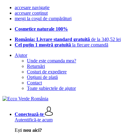
accesare navigație
accesare conținut
mergi la coșul de cumpărături
Cosmetice naturale 100%
România: Livrare standard gratuită
de la 340,52 lei
Cel puțin 1 mostră gratuită
la fiecare comandă
Ajutor
Unde este comanda mea?
Returnări
Costuri de expediere
Opțiuni de plată
Contact
Toate subiectele de ajutor
Conectează-te
Autentifică-te acum
Ești
nou aici?