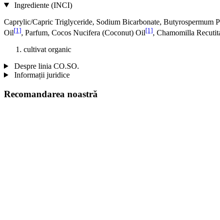
Ingrediente (INCI)
Caprylic/Capric Triglyceride, Sodium Bicarbonate, Butyrospermum Par
[1]
[1]
Oil
, Parfum, Cocos Nucifera (Coconut) Oil
, Chamomilla Recutita
cultivat organic
Despre linia CO.SO.
Informații juridice
Recomandarea noastră