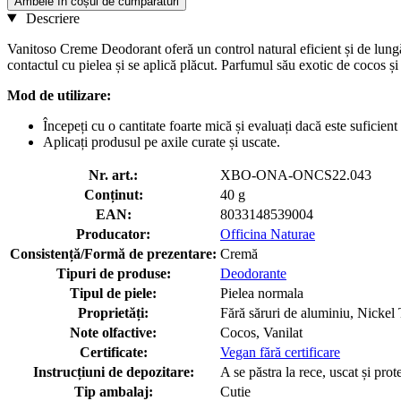
Ambele în coșul de cumpărături
Descriere
Vanitoso Creme Deodorant oferă un control natural eficient și de lungă d
contactul cu pielea și se aplică plăcut. Parfumul său exotic de cocos și 
Mod de utilizare:
Începeți cu o cantitate foarte mică și evaluați dacă este suficie
Aplicați produsul pe axile curate și uscate.
Nr. art.:
XBO-ONA-ONCS22.043
Conținut:
40 g
EAN:
8033148539004
Producator:
Officina Naturae
Consistență/Formă de prezentare:
Cremă
Tipuri de produse:
Deodorante
Tipul de piele:
Pielea normala
Proprietăți:
Fără săruri de aluminiu, Nickel 
Note olfactive:
Cocos, Vanilat
Certificate:
Vegan fără certificare
Instrucțiuni de depozitare:
A se păstra la rece, uscat și prot
Tip ambalaj:
Cutie