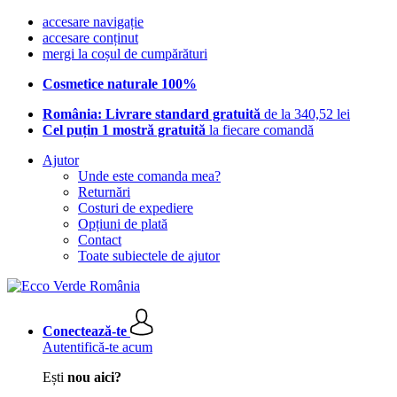
accesare navigație
accesare conținut
mergi la coșul de cumpărături
Cosmetice naturale 100%
România: Livrare standard gratuită
de la 340,52 lei
Cel puțin 1 mostră gratuită
la fiecare comandă
Ajutor
Unde este comanda mea?
Returnări
Costuri de expediere
Opțiuni de plată
Contact
Toate subiectele de ajutor
Conectează-te
Autentifică-te acum
Ești
nou aici?