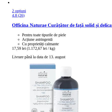
2 opțiuni
4.8 (26)
Officina Naturae
Curățător de față solid și delica
Pentru toate tipurile de piele
Acțiune astringentă
Cu proprietăți calmante
17,59 lei
(1.172,67 lei / kg)
Livrare până la data de 13. august