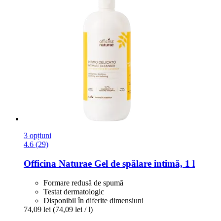
3 opțiuni
4.6 (29)
Officina Naturae
Gel de spălare intimă, 1 l
Formare redusă de spumă
Testat dermatologic
Disponibil în diferite dimensiuni
74,09 lei
(74,09 lei / l)