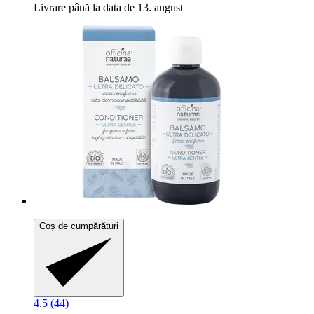
Livrare până la data de 13. august
Coș de cumpărături
4.5 (44)