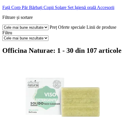
Față
Corp
Păr
Bărbați
Copii
Solare
Set
Igienă orală
Accesorii
Filtrare și sortare
Preț
Oferte speciale
Linii de produse
Filtru
Officina Naturae: 1 - 30 din 107 articole