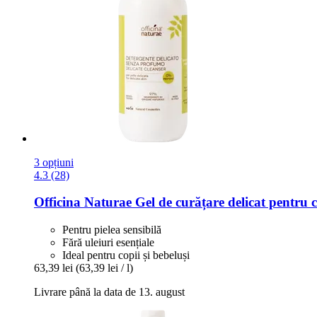
3 opțiuni
4.3 (28)
Officina Naturae
Gel de curățare delicat pentru c
Pentru pielea sensibilă
Fără uleiuri esențiale
Ideal pentru copii și bebeluși
63,39 lei
(63,39 lei / l)
Livrare până la data de 13. august