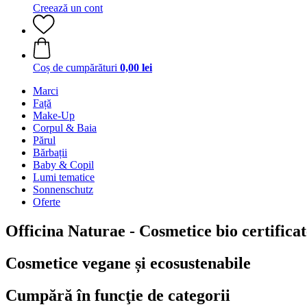
Creează un cont
Coș de cumpărături
0,00 lei
Marci
Față
Make-Up
Corpul & Baia
Părul
Bărbații
Baby & Copil
Lumi tematice
Sonnenschutz
Oferte
Officina Naturae - Cosmetice bio certificat
Cosmetice vegane și ecosustenabile
Cumpără în funcţie de categorii