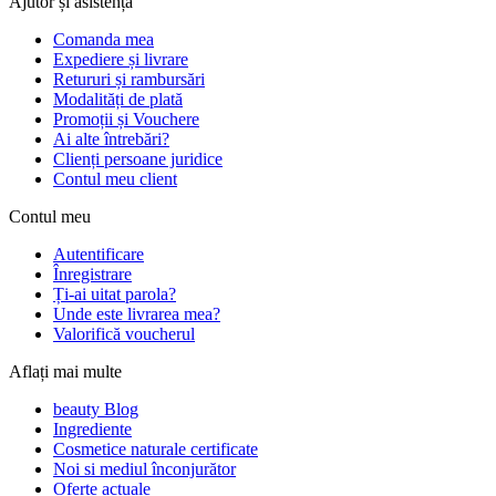
Ajutor și asistență
Comanda mea
Expediere și livrare
Retururi și rambursări
Modalități de plată
Promoții și Vouchere
Ai alte întrebări?
Clienți persoane juridice
Contul meu client
Contul meu
Autentificare
Înregistrare
Ți-ai uitat parola?
Unde este livrarea mea?
Valorifică voucherul
Aflați mai multe
beauty Blog
Ingrediente
Cosmetice naturale certificate
Noi si mediul înconjurător
Oferte actuale