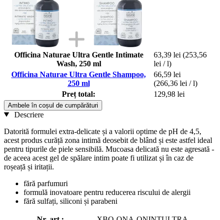
Officina Naturae Ultra Gentle Intimate
63,39 lei
(253,56
Wash, 250 ml
lei / l)
Officina Naturae Ultra Gentle Shampoo,
66,59 lei
250 ml
(266,36 lei / l)
Preț total:
129,98 lei
Ambele în coșul de cumpărături
Descriere
Datorită formulei extra-delicate și a valorii optime de pH de 4,5,
acest produs curăță zona intimă deosebit de blând și este astfel ideal
pentru tipurile de piele sensibilă. Mucoasa delicată nu este agresată -
de aceea acest gel de spălare intim poate fi utilizat și în caz de
roșeață și iritații.
fără parfumuri
formulă inovatoare pentru reducerea riscului de alergii
fără sulfați, siliconi și parabeni
Nr. art.:
XBO-ONA-ONINTULTRA