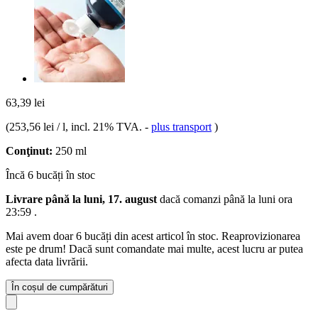
63,39 lei
(
253,56 lei / l
, incl. 21% TVA.
-
plus transport
)
Conţinut:
250 ml
Încă 6 bucăți în stoc
Livrare până la luni, 17. august
dacă comanzi până la
luni ora
23:59
.
Mai avem doar 6 bucăți din acest articol în stoc. Reaprovizionarea
este pe drum! Dacă sunt comandate mai multe, acest lucru ar putea
afecta data livrării.
În coșul de cumpărături