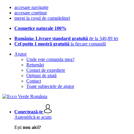
accesare navigație
accesare conținut
mergi la coșul de cumpărături
Cosmetice naturale 100%
România: Livrare standard gratuită
de la 340,89 lei
Cel puțin 1 mostră gratuită
la fiecare comandă
Ajutor
Unde este comanda mea?
Returnări
Costuri de expediere
Opțiuni de plată
Contact
Toate subiectele de ajutor
Conectează-te
Autentifică-te acum
Ești
nou aici?