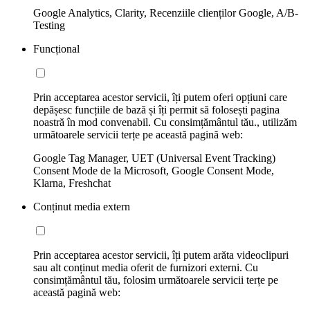
Google Analytics, Clarity, Recenziile clienților Google, A/B-
Testing
Funcțional
Prin acceptarea acestor servicii, îți putem oferi opțiuni care
depășesc funcțiile de bază și îți permit să folosești pagina
noastră în mod convenabil. Cu consimțământul tău., utilizăm
următoarele servicii terțe pe această pagină web:
Google Tag Manager, UET (Universal Event Tracking)
Consent Mode de la Microsoft, Google Consent Mode,
Klarna, Freshchat
Conținut media extern
Prin acceptarea acestor servicii, îți putem arăta videoclipuri
sau alt conținut media oferit de furnizori externi. Cu
consimțământul tău, folosim următoarele servicii terțe pe
această pagină web: