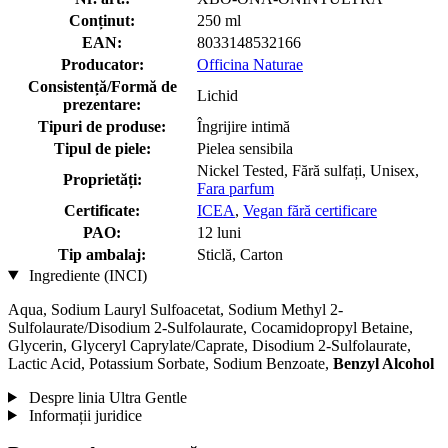
Conținut:
250 ml
EAN:
8033148532166
Producator:
Officina Naturae
Consistență/Formă de
Lichid
prezentare:
Tipuri de produse:
Îngrijire intimă
Tipul de piele:
Pielea sensibila
Nickel Tested, Fără sulfați, Unisex,
Proprietăți:
Fara parfum
Certificate:
ICEA
,
Vegan fără certificare
PAO:
12 luni
Tip ambalaj:
Sticlă, Carton
Ingrediente (INCI)
Aqua, Sodium Lauryl Sulfoacetat, Sodium Methyl 2-
Sulfolaurate/Disodium 2-Sulfolaurate, Cocamidopropyl Betaine,
Glycerin, Glyceryl Caprylate/Caprate, Disodium 2-Sulfolaurate,
Lactic Acid, Potassium Sorbate, Sodium Benzoate,
Benzyl Alcohol
Despre linia Ultra Gentle
Informații juridice