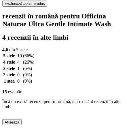
Evaluează acest produs
recenzii în română pentru Officina
Naturae Ultra Gentle Intimate Wash
4 recenzii în alte limbi
4,6
din 5 stele
5 stele
10
(66%)
4 stele
4
(26%)
3 stele
1
(6%)
2 stele
0
(0%)
1 stea
0
(0%)
15
evaluări
Încă nu există recenzii pentru română, dar există 4 recenzii în alte
limbi.
Afișează