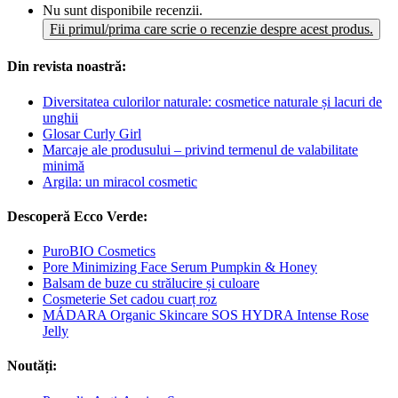
Nu sunt disponibile recenzii.
Fii primul/prima care scrie o recenzie despre acest produs.
Din revista noastră:
Diversitatea culorilor naturale: cosmetice naturale și lacuri de
unghii
Glosar Curly Girl
Marcaje ale produsului – privind termenul de valabilitate
minimă
Argila: un miracol cosmetic
Descoperă Ecco Verde:
PuroBIO Cosmetics
Pore Minimizing Face Serum Pumpkin & Honey
Balsam de buze cu strălucire și culoare
Cosmeterie Set cadou cuarț roz
MÁDARA Organic Skincare SOS HYDRA Intense Rose
Jelly
Noutăți: