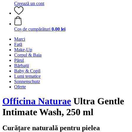
Creează un cont
Coș de cumpărături
0,00 lei
Marci
Față
Make-Up
Corpul & Baia
Părul
Bărbații
Baby & Copil
Lumi tematice
Sonnenschutz
Oferte
Officina Naturae
Ultra Gentle
Intimate Wash, 250 ml
Curățare naturală pentru pielea