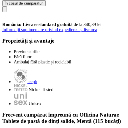
În coșul de cumpărături
România: Livrare standard gratuită
de la 340,89 lei
Informații suplimentare privind expedierea și livrarea
Proprietăți și avantaje
Previne cariile
Fără fluor
Ambalaj fără plastic și reciclabil
ccpb
Nickel Tested
Unisex
Frecvent cumpărat împreună cu Officina Naturae
Tablete de pastă de dinți solide, Mentă (115 bucăți)