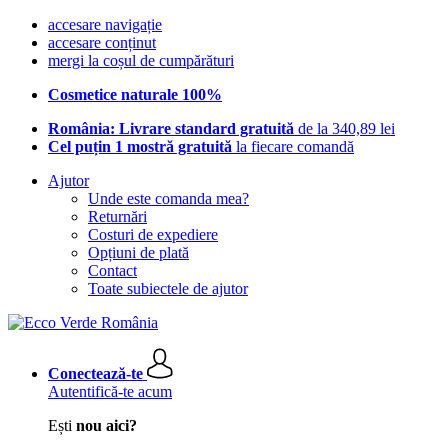
accesare navigație
accesare conținut
mergi la coșul de cumpărături
Cosmetice naturale 100%
România: Livrare standard gratuită
de la 340,89 lei
Cel puțin 1 mostră gratuită
la fiecare comandă
Ajutor
Unde este comanda mea?
Returnări
Costuri de expediere
Opțiuni de plată
Contact
Toate subiectele de ajutor
Conectează-te
Autentifică-te acum
Ești
nou aici?