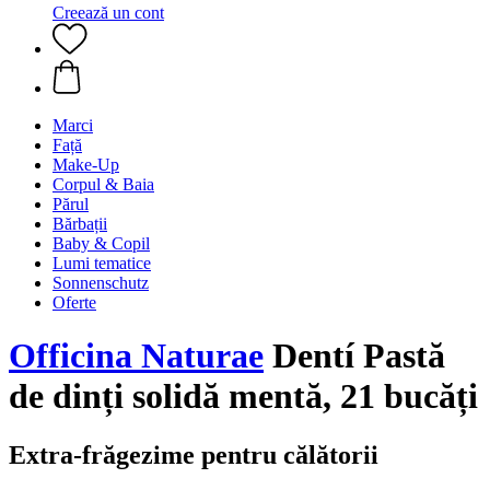
Creează un cont
Marci
Față
Make-Up
Corpul & Baia
Părul
Bărbații
Baby & Copil
Lumi tematice
Sonnenschutz
Oferte
Officina Naturae
Dentí Pastă
de dinți solidă mentă, 21 bucăți
Extra-frăgezime pentru călătorii