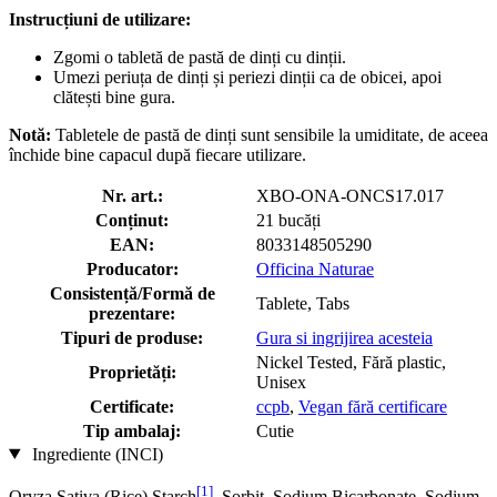
Instrucțiuni de utilizare:
Zgomi o tabletă de pastă de dinți cu dinții.
Umezi periuța de dinți și periezi dinții ca de obicei, apoi
clătești bine gura.
Notă:
Tabletele de pastă de dinți sunt sensibile la umiditate, de aceea
închide bine capacul după fiecare utilizare.
Nr. art.:
XBO-ONA-ONCS17.017
Conținut:
21 bucăți
EAN:
8033148505290
Producator:
Officina Naturae
Consistență/Formă de
Tablete, Tabs
prezentare:
Tipuri de produse:
Gura si ingrijirea acesteia
Nickel Tested, Fără plastic,
Proprietăți:
Unisex
Certificate:
ccpb
,
Vegan fără certificare
Tip ambalaj:
Cutie
Ingrediente (INCI)
[1]
Oryza Sativa (Rice) Starch
, Sorbit, Sodium Bicarbonate, Sodium