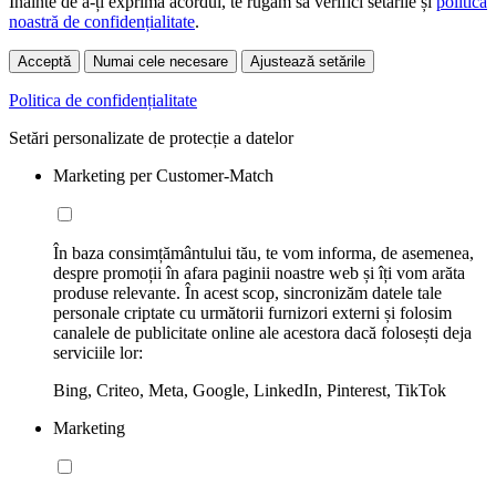
Înainte de a-ți exprima acordul, te rugăm să verifici setările și
politica
noastră de confidențialitate
.
Acceptă
Numai cele necesare
Ajustează setările
Politica de confidențialitate
Setări personalizate de protecție a datelor
Marketing per Customer-Match
În baza consimțământului tău, te vom informa, de asemenea,
despre promoții în afara paginii noastre web și îți vom arăta
produse relevante. În acest scop, sincronizăm datele tale
personale criptate cu următorii furnizori externi și folosim
canalele de publicitate online ale acestora dacă folosești deja
serviciile lor:
Bing, Criteo, Meta, Google, LinkedIn, Pinterest, TikTok
Marketing