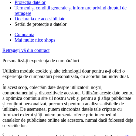
Protecția datelor
Termeni și condiții generale și informare privind dreptul de
retragere
Declarația de accesibilitate
Setări de protecție a datelor
Compania
Mai multe nice shops
Retrageți-vă din contract
Personaliză-ți experiența de cumpărături
Utilizăm module cookie și alte tehnologii doar pentru a-ți oferi o
experiență de cumpărături personalizată, cu acordul tău individual.
În acest scop, colectăm date despre utilizatorii noștri,
comportamentul și dispozitivele acestora. Utilizăm aceste date pentru
a optimiza continuu site-ul nostru web și pentru a-ți afișa publicitate
și conținut personalizat, precum și pentru a analiza statisticile de
utilizare. De asemenea, putem sincroniza datele tale criptate cu
furnizori externi și îți putem prezenta oferte prin intermediul
canalelor de publicitate online ale acestora, numai dacă folosești deja
serviciile lor.