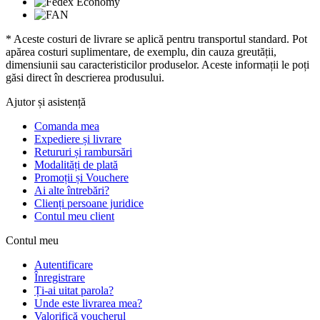
* Aceste costuri de livrare se aplică pentru transportul standard. Pot
apărea costuri suplimentare, de exemplu, din cauza greutății,
dimensiunii sau caracteristicilor produselor. Aceste informații le poți
găsi direct în descrierea produsului.
Ajutor și asistență
Comanda mea
Expediere și livrare
Retururi și rambursări
Modalități de plată
Promoții și Vouchere
Ai alte întrebări?
Clienți persoane juridice
Contul meu client
Contul meu
Autentificare
Înregistrare
Ți-ai uitat parola?
Unde este livrarea mea?
Valorifică voucherul