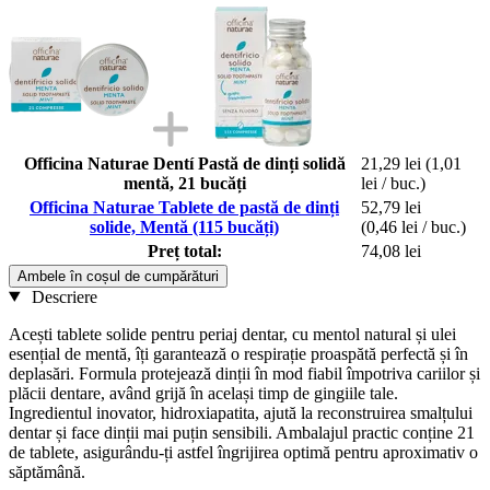
Officina Naturae Dentí Pastă de dinți solidă
21,29 lei
(1,01
mentă, 21 bucăți
lei / buc.)
Officina Naturae Tablete de pastă de dinți
52,79 lei
solide, Mentă (115 bucăți)
(0,46 lei / buc.)
Preț total:
74,08 lei
Ambele în coșul de cumpărături
Descriere
Acești tablete solide pentru periaj dentar, cu mentol natural și ulei
esențial de mentă, îți garantează o respirație proaspătă perfectă și în
deplasări. Formula protejează dinții în mod fiabil împotriva cariilor și
plăcii dentare, având grijă în același timp de gingiile tale.
Ingredientul inovator, hidroxiapatita, ajută la reconstruirea smalțului
dentar și face dinții mai puțin sensibili. Ambalajul practic conține 21
de tablete, asigurându-ți astfel îngrijirea optimă pentru aproximativ o
săptămână.