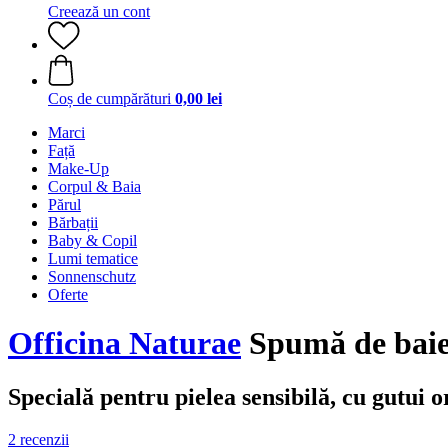
Creează un cont
Coș de cumpărături
0,00 lei
Marci
Față
Make-Up
Corpul & Baia
Părul
Bărbații
Baby & Copil
Lumi tematice
Sonnenschutz
Oferte
Officina Naturae
Spumă de baie 
Specială pentru pielea sensibilă, cu gutui 
2 recenzii