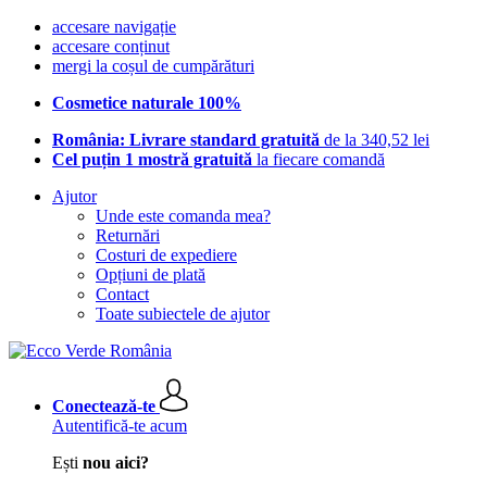
accesare navigație
accesare conținut
mergi la coșul de cumpărături
Cosmetice naturale 100%
România: Livrare standard gratuită
de la 340,52 lei
Cel puțin 1 mostră gratuită
la fiecare comandă
Ajutor
Unde este comanda mea?
Returnări
Costuri de expediere
Opțiuni de plată
Contact
Toate subiectele de ajutor
Conectează-te
Autentifică-te acum
Ești
nou aici?