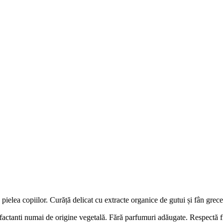
 pielea copiilor. Curăță delicat cu extracte organice de gutui și fân grece
rfactanti numai
de
origine vegetală. Fără parfumuri adăugate. Respectă fiz