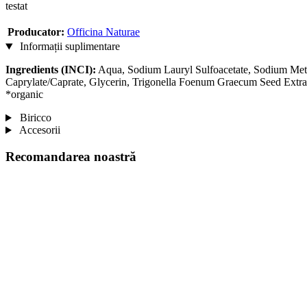
testat
Producator:
Officina Naturae
Informații suplimentare
Ingredients (INCI):
Aqua, Sodium Lauryl Sulfoacetate, Sodium Methy
Caprylate/Caprate, Glycerin, Trigonella Foenum Graecum Seed Extrac
*organic
Biricco
Accesorii
Recomandarea noastră