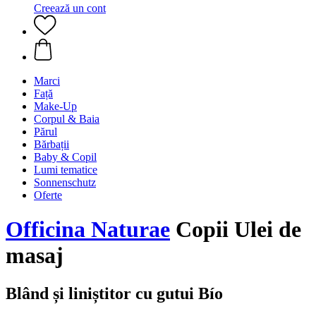
Creează un cont
Marci
Față
Make-Up
Corpul & Baia
Părul
Bărbații
Baby & Copil
Lumi tematice
Sonnenschutz
Oferte
Officina Naturae
Copii Ulei de
masaj
Blând și liniștitor cu gutui Bío