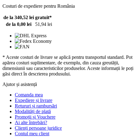
Costuri de expediere pentru România
de la 340,52 lei
gratuit*
de la 0,00 lei
51,94 lei
* Aceste costuri de livrare se aplică pentru transportul standard. Pot
apărea costuri suplimentare, de exemplu, din cauza greutății,
dimensiunii sau caracteristicilor produselor. Aceste informații le poți
găsi direct în descrierea produsului.
Ajutor și asistență
Comanda mea
Expediere și livrare
Retururi și rambursări
Modalități de plată
Promoții și Vouchere
Ai alte întrebări?
Clienți persoane juridice
Contul meu client