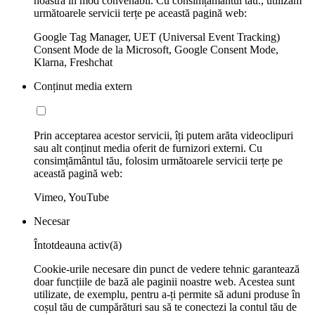
noastră în mod convenabil. Cu consimțământul tău., utilizăm
următoarele servicii terțe pe această pagină web:
Google Tag Manager, UET (Universal Event Tracking)
Consent Mode de la Microsoft, Google Consent Mode,
Klarna, Freshchat
Conținut media extern
Prin acceptarea acestor servicii, îți putem arăta videoclipuri
sau alt conținut media oferit de furnizori externi. Cu
consimțământul tău, folosim următoarele servicii terțe pe
această pagină web:
Vimeo, YouTube
Necesar
Întotdeauna activ(ă)
Cookie-urile necesare din punct de vedere tehnic garantează
doar funcțiile de bază ale paginii noastre web. Acestea sunt
utilizate, de exemplu, pentru a-ți permite să aduni produse în
coșul tău de cumpărături sau să te conectezi la contul tău de