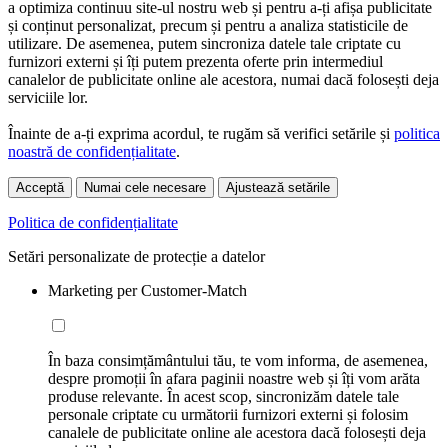
a optimiza continuu site-ul nostru web și pentru a-ți afișa publicitate
și conținut personalizat, precum și pentru a analiza statisticile de
utilizare. De asemenea, putem sincroniza datele tale criptate cu
furnizori externi și îți putem prezenta oferte prin intermediul
canalelor de publicitate online ale acestora, numai dacă folosești deja
serviciile lor.
Înainte de a-ți exprima acordul, te rugăm să verifici setările și
politica
noastră de confidențialitate
.
Acceptă
Numai cele necesare
Ajustează setările
Politica de confidențialitate
Setări personalizate de protecție a datelor
Marketing per Customer-Match
În baza consimțământului tău, te vom informa, de asemenea,
despre promoții în afara paginii noastre web și îți vom arăta
produse relevante. În acest scop, sincronizăm datele tale
personale criptate cu următorii furnizori externi și folosim
canalele de publicitate online ale acestora dacă folosești deja