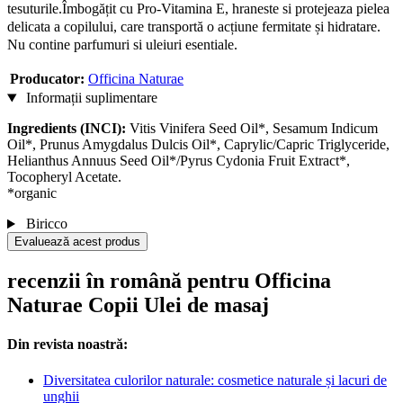
tesuturile.
Îmbogățit cu Pro-Vitamina E, hraneste si protejeaza pielea
delicata a copilului, care transportă o acțiune fermitate și hidratare.
Nu contine parfumuri si uleiuri esentiale.
Producator:
Officina Naturae
Informații suplimentare
Ingredients (INCI):
Vitis Vinifera Seed Oil*, Sesamum Indicum
Oil*, Prunus Amygdalus Dulcis Oil*, Caprylic/Capric Triglyceride,
Helianthus Annuus Seed Oil*/Pyrus Cydonia Fruit Extract*,
Tocopheryl Acetate.
*organic
Biricco
Evaluează acest produs
recenzii în română pentru Officina
Naturae Copii Ulei de masaj
Din revista noastră:
Diversitatea culorilor naturale: cosmetice naturale și lacuri de
unghii