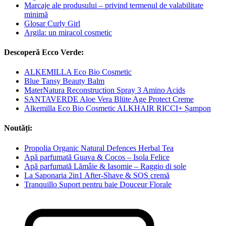
Marcaje ale produsului – privind termenul de valabilitate
minimă
Glosar Curly Girl
Argila: un miracol cosmetic
Descoperă Ecco Verde:
ALKEMILLA Eco Bio Cosmetic
Blue Tansy Beauty Balm
MaterNatura Reconstruction Spray 3 Amino Acids
SANTAVERDE Aloe Vera Blüte Age Protect Creme
Alkemilla Eco Bio Cosmetic ALKHAIR RICCI+ Șampon
Noutăți:
Propolia Organic Natural Defences Herbal Tea
Apă parfumată Guava & Cocos – Isola Felice
Apă parfumată Lămâie & Iasomie – Raggio di sole
La Saponaria 2in1 After-Shave & SOS cremă
Tranquillo Suport pentru baie Douceur Florale