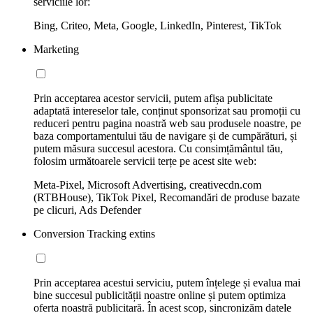
serviciile lor:
Bing, Criteo, Meta, Google, LinkedIn, Pinterest, TikTok
Marketing
Prin acceptarea acestor servicii, putem afișa publicitate
adaptată intereselor tale, conținut sponsorizat sau promoții cu
reduceri pentru pagina noastră web sau produsele noastre, pe
baza comportamentului tău de navigare și de cumpărături, și
putem măsura succesul acestora. Cu consimțământul tău,
folosim următoarele servicii terțe pe acest site web:
Meta-Pixel, Microsoft Advertising, creativecdn.com
(RTBHouse), TikTok Pixel, Recomandări de produse bazate
pe clicuri, Ads Defender
Conversion Tracking extins
Prin acceptarea acestui serviciu, putem înțelege și evalua mai
bine succesul publicității noastre online și putem optimiza
oferta noastră publicitară. În acest scop, sincronizăm datele