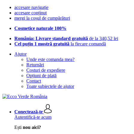
accesare navigație
accesare conținut
mergi la coșul de cumpărături
Cosmetice naturale 100%
România: Livrare standard gratuită
de la 340,52 lei
Cel puțin 1 mostră gratuită
la fiecare comandă
Ajutor
Unde este comanda mea?
Returnări
Costuri de expediere
Opțiuni de plată
Contact
Toate subiectele de ajutor
Conectează-te
Autentifică-te acum
Ești
nou aici?