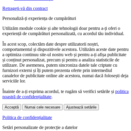
Retrageți-vă din contract
Personaliză-ți experiența de cumpărături
Utilizăm module cookie și alte tehnologii doar pentru a-ți oferi o
experiență de cumpărături personalizată, cu acordul tău individual.
În acest scop, colectăm date despre utilizatorii noștri,
comportamentul și dispozitivele acestora. Utilizăm aceste date pentru
a optimiza continuu site-ul nostru web și pentru a-ți afișa publicitate
și conținut personalizat, precum și pentru a analiza statisticile de
utilizare. De asemenea, putem sincroniza datele tale criptate cu
furnizori externi și îți putem prezenta oferte prin intermediul
canalelor de publicitate online ale acestora, numai dacă folosești deja
serviciile lor.
Înainte de a-ți exprima acordul, te rugăm să verifici setările și
politica
noastră de confidențialitate
.
Acceptă
Numai cele necesare
Ajustează setările
Politica de confidențialitate
Setări personalizate de protecție a datelor