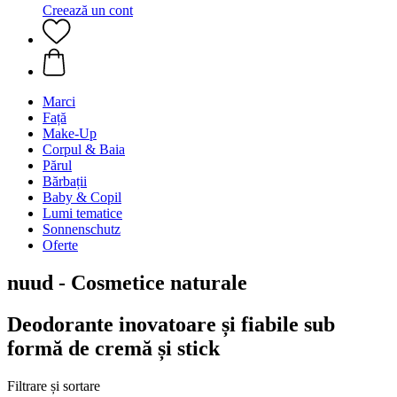
Creează un cont
Marci
Față
Make-Up
Corpul & Baia
Părul
Bărbații
Baby & Copil
Lumi tematice
Sonnenschutz
Oferte
nuud - Cosmetice naturale
Deodorante inovatoare și fiabile sub
formă de cremă și stick
Filtrare și sortare