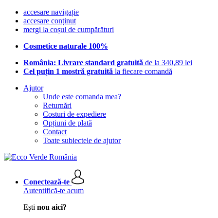
accesare navigație
accesare conținut
mergi la coșul de cumpărături
Cosmetice naturale 100%
România: Livrare standard gratuită
de la 340,89 lei
Cel puțin 1 mostră gratuită
la fiecare comandă
Ajutor
Unde este comanda mea?
Returnări
Costuri de expediere
Opțiuni de plată
Contact
Toate subiectele de ajutor
Conectează-te
Autentifică-te acum
Ești
nou aici?