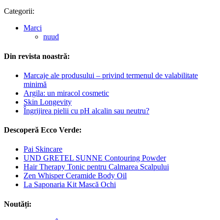
Categorii:
Marci
nuud
Din revista noastră:
Marcaje ale produsului – privind termenul de valabilitate
minimă
Argila: un miracol cosmetic
Skin Longevity
Îngrijirea pielii cu pH alcalin sau neutru?
Descoperă Ecco Verde:
Pai Skincare
UND GRETEL SUNNE Contouring Powder
Hair Therapy Tonic pentru Calmarea Scalpului
Zen Whisper Ceramide Body Oil
La Saponaria Kit Mască Ochi
Noutăți: