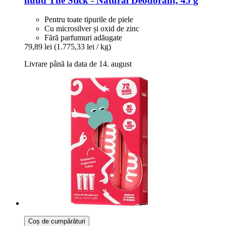
nuud
The Stick -​ Natural Deodorant, 45 g
Pentru toate tipurile de piele
Cu microsilver și oxid de zinc
Fără parfumuri adăugate
79,89 lei
(1.775,33 lei / kg)
Livrare până la data de 14. august
Coș de cumpărături