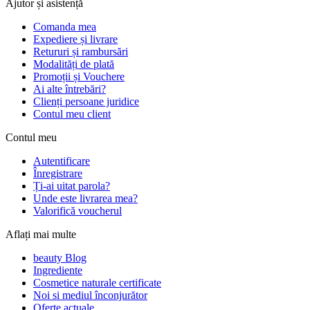
Ajutor și asistență
Comanda mea
Expediere și livrare
Retururi și rambursări
Modalități de plată
Promoții și Vouchere
Ai alte întrebări?
Clienți persoane juridice
Contul meu client
Contul meu
Autentificare
Înregistrare
Ți-ai uitat parola?
Unde este livrarea mea?
Valorifică voucherul
Aflați mai multe
beauty Blog
Ingrediente
Cosmetice naturale certificate
Noi si mediul înconjurător
Oferte actuale