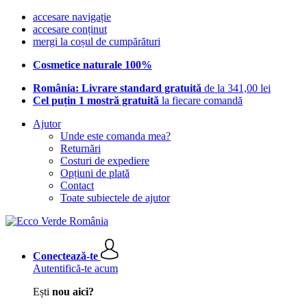
accesare navigație
accesare conținut
mergi la coșul de cumpărături
Cosmetice naturale 100%
România: Livrare standard gratuită
de la 341,00 lei
Cel puțin 1 mostră gratuită
la fiecare comandă
Ajutor
Unde este comanda mea?
Returnări
Costuri de expediere
Opțiuni de plată
Contact
Toate subiectele de ajutor
Conectează-te
Autentifică-te acum
Ești
nou aici?