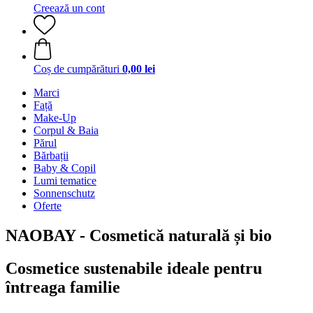
Creează un cont
Coș de cumpărături
0,00 lei
Marci
Față
Make-Up
Corpul & Baia
Părul
Bărbații
Baby & Copil
Lumi tematice
Sonnenschutz
Oferte
NAOBAY - Cosmetică naturală și bio
Cosmetice sustenabile ideale pentru
întreaga familie