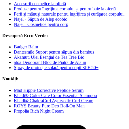
Accesorii cosmetice la ofertă
Produse pentru îngrijirea corpului și pentru baie la ofertă
Perii și mănuși naturale pentru îngrijirea și curățarea corpului.
Najel - Săpun de Alep ecobio
Najel - Cosmetice pentru corp
Descoperă Ecco Verde:
Badger Balm
Dantesmile Suport pentru săpun din bambus
Akamuti Ulei Esențial de Tea Tree Bio
atoa Deodorant Bloc de Piatră de Alaun
Spray de protecție solară pentru copii SPF 50+
Noutăți:
Mad Hippie Corrective Peptide Serum
Khadi® Color Care Color Essential Shampoo
Khadi® ChakraCurl Ayurvedic Curl Cream
ROYS Beauty Pure Deo Roll-On Man
Propolia Rich Night Cream