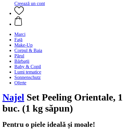
Creează un cont
Marci
Față
Make-Up
Corpul & Baia
Părul
Bărbații
Baby & Copil
Lumi tematice
Sonnenschutz
Oferte
Najel
Set Peeling Orientale, 1
buc. (1 kg săpun)
Pentru o piele ideală și moale!