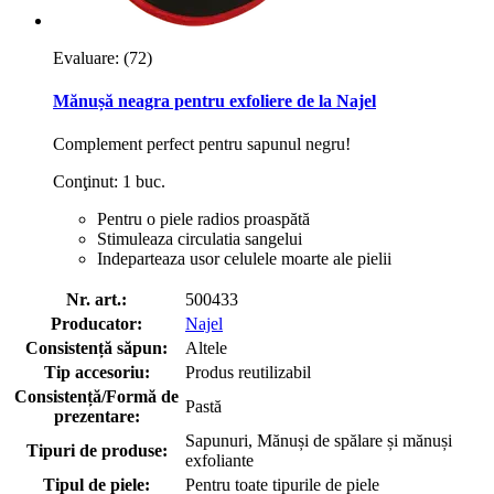
Evaluare:
(72)
Mănușă neagra pentru exfoliere de la Najel
Complement perfect pentru sapunul negru!
Conţinut: 1 buc.
Pentru o piele radios proaspătă
Stimuleaza circulatia sangelui
Indeparteaza usor celulele moarte ale pielii
Nr. art.:
500433
Producator:
Najel
Consistență săpun:
Altele
Tip accesoriu:
Produs reutilizabil
Consistență/Formă de
Pastă
prezentare:
Sapunuri, Mănuși de spălare și mănuși
Tipuri de produse:
exfoliante
Tipul de piele:
Pentru toate tipurile de piele