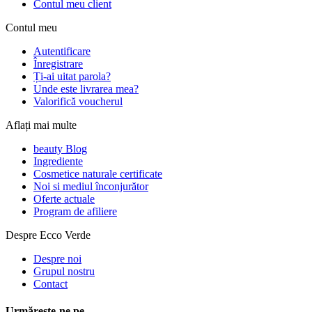
Contul meu client
Contul meu
Autentificare
Înregistrare
Ți-ai uitat parola?
Unde este livrarea mea?
Valorifică voucherul
Aflați mai multe
beauty Blog
Ingrediente
Cosmetice naturale certificate
Noi si mediul înconjurător
Oferte actuale
Program de afiliere
Despre Ecco Verde
Despre noi
Grupul nostru
Contact
Urmărește-ne pe