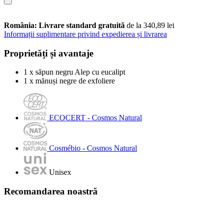
România: Livrare standard gratuită
de la 340,89 lei
Informații suplimentare privind expedierea și livrarea
Proprietăți și avantaje
1 x săpun negru Alep cu eucalipt
1 x mănuși negre de exfoliere
ECOCERT - Cosmos Natural
Cosmébio - Cosmos Natural
Unisex
Recomandarea noastră