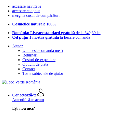
accesare navigație
accesare conținut
mergi la coșul de cumpărături
Cosmetice naturale 100%
România: Livrare standard gratuită
de la 340,89 lei
Cel puțin 1 mostră gratuită
la fiecare comandă
Ajutor
Unde este comanda mea?
Returnări
Costuri de expediere
Opțiuni de plată
Contact
Toate subiectele de ajutor
Conectează-te
Autentifică-te acum
Ești
nou aici?