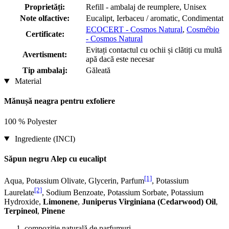
Proprietăți:
Refill - ambalaj de reumplere, Unisex
Note olfactive:
Eucalipt, Ierbaceu / aromatic, Condimentat
ECOCERT - Cosmos Natural
,
Cosmébio
Certificate:
- Cosmos Natural
Evitați contactul cu ochii și clătiți cu multă
Avertisment:
apă dacă este necesar
Tip ambalaj:
Găleată
Material
Mănușă neagra pentru exfoliere
100 % Polyester
Ingrediente (INCI)
Săpun negru Alep cu eucalipt
[1]
Aqua, Potassium Olivate, Glycerin, Parfum
, Potassium
[2]
Laurelate
, Sodium Benzoate, Potassium Sorbate, Potassium
Hydroxide,
Limonene
,
Juniperus Virginiana (Cedarwood) Oil
,
Terpineol
,
Pinene
compoziție naturală de parfumuri