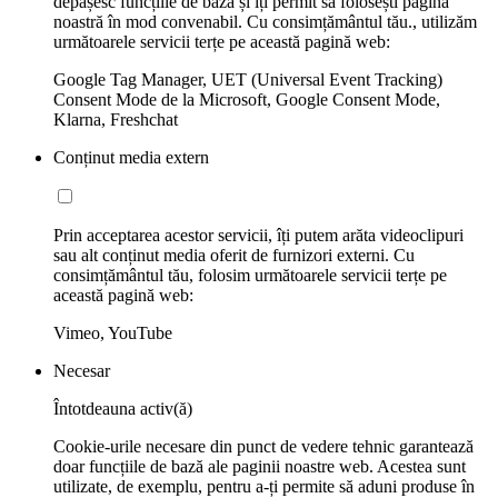
depășesc funcțiile de bază și îți permit să folosești pagina
noastră în mod convenabil. Cu consimțământul tău., utilizăm
următoarele servicii terțe pe această pagină web:
Google Tag Manager, UET (Universal Event Tracking)
Consent Mode de la Microsoft, Google Consent Mode,
Klarna, Freshchat
Conținut media extern
Prin acceptarea acestor servicii, îți putem arăta videoclipuri
sau alt conținut media oferit de furnizori externi. Cu
consimțământul tău, folosim următoarele servicii terțe pe
această pagină web:
Vimeo, YouTube
Necesar
Întotdeauna activ(ă)
Cookie-urile necesare din punct de vedere tehnic garantează
doar funcțiile de bază ale paginii noastre web. Acestea sunt
utilizate, de exemplu, pentru a-ți permite să aduni produse în