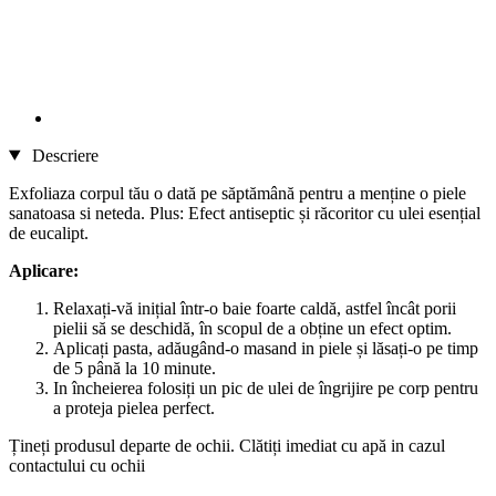
Descriere
Exfoliaza corpul tău o dată pe săptămână pentru a menține o piele
sanatoasa si neteda. Plus: Efect antiseptic și răcoritor cu ulei esențial
de eucalipt.
Aplicare:
Relaxați-vă inițial într-o baie foarte caldă, astfel încât porii
pielii să se deschidă, în scopul de a obține un efect optim.
Aplicați pasta, adăugând-o masand in piele și lăsați-o pe timp
de 5 până la 10 minute.
In încheierea folosiți un pic de ulei de îngrijire pe corp pentru
a proteja pielea perfect.
Țineți produsul departe de ochii. Clătiți imediat cu apă in cazul
contactului cu ochii