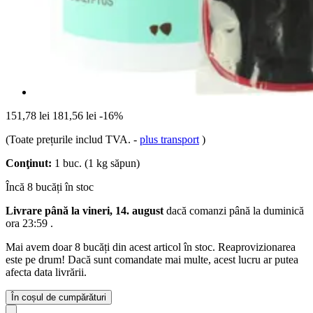
151,78 lei
181,56 lei
-16%
(Toate prețurile includ TVA.
-
plus transport
)
Conţinut:
1 buc. (1 kg săpun)
Încă 8 bucăți în stoc
Livrare până la vineri, 14. august
dacă comanzi până la
duminică
ora 23:59
.
Mai avem doar 8 bucăți din acest articol în stoc. Reaprovizionarea
este pe drum! Dacă sunt comandate mai multe, acest lucru ar putea
afecta data livrării.
În coșul de cumpărături