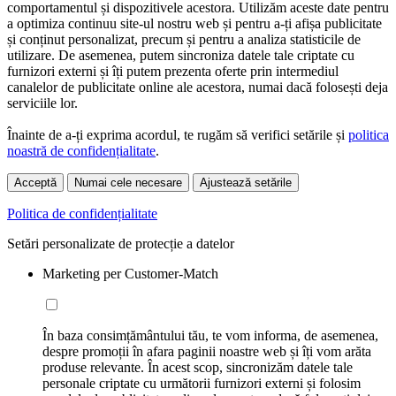
comportamentul și dispozitivele acestora. Utilizăm aceste date pentru
a optimiza continuu site-ul nostru web și pentru a-ți afișa publicitate
și conținut personalizat, precum și pentru a analiza statisticile de
utilizare. De asemenea, putem sincroniza datele tale criptate cu
furnizori externi și îți putem prezenta oferte prin intermediul
canalelor de publicitate online ale acestora, numai dacă folosești deja
serviciile lor.
Înainte de a-ți exprima acordul, te rugăm să verifici setările și
politica
noastră de confidențialitate
.
Acceptă
Numai cele necesare
Ajustează setările
Politica de confidențialitate
Setări personalizate de protecție a datelor
Marketing per Customer-Match
În baza consimțământului tău, te vom informa, de asemenea,
despre promoții în afara paginii noastre web și îți vom arăta
produse relevante. În acest scop, sincronizăm datele tale
personale criptate cu următorii furnizori externi și folosim