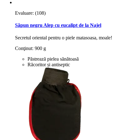
Evaluare:
(108)
Săpun negru Alep cu eucalipt de la Najel
Secretul oriental pentru o piele matasoasa, moale!
Conţinut: 900 g
Păstrează pielea sănătoasă
Răcoritor și antiseptic