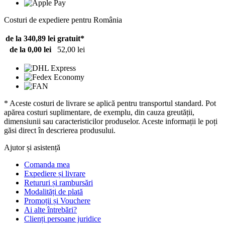
Costuri de expediere pentru România
de la 340,89 lei
gratuit*
de la 0,00 lei
52,00 lei
* Aceste costuri de livrare se aplică pentru transportul standard. Pot
apărea costuri suplimentare, de exemplu, din cauza greutății,
dimensiunii sau caracteristicilor produselor. Aceste informații le poți
găsi direct în descrierea produsului.
Ajutor și asistență
Comanda mea
Expediere și livrare
Retururi și rambursări
Modalități de plată
Promoții și Vouchere
Ai alte întrebări?
Clienți persoane juridice