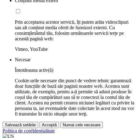
Conținut media extern
Prin acceptarea acestor servicii, îți putem arăta videoclipuri
sau alt conținut media oferit de furnizori externi. Cu
consimțământul tău, folosim următoarele servicii terțe pe
această pagină web:
Vimeo, YouTube
Necesar
Întotdeauna activ(ă)
Cookie-urile necesare din punct de vedere tehnic garantează
doar funcțiile de bază ale paginii noastre web. Acestea sunt
utilizate, de exemplu, pentru a-ți permite să aduni produse în
coșul tău de cumpărături sau să te conectezi la contul tău de
client. Acestea nu permit crearea niciunei legături cu privire la
persoana ta, iar eventualele date colectate în acest mod nu vor
fi transmise în nicio situaţie unor terţi.
Salvează setările
Acceptă
Numai cele necesare
Politica de confidențialitate