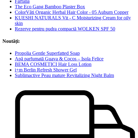
Farfalla
The Eco Gang Bamboo Plaster Box
ColorVãti Organic Herbal Hair Color - 05 Auburn Copper
KUESHI NATURALS Vit - C Moisturizing Cream for oily
skin
Rezerve pentru pudra compactă WOLKEN SPF 50
Noutăți:
Propolia Gentle Superfatted Soap
Apă parfumată Guava & Cocos – Isola Felice
BEMA COSMETICI Hair Loss Lotion
i+m Berlin Refresh Shower Gel
Sublimactive Peau mature Revitalizing Night Balm