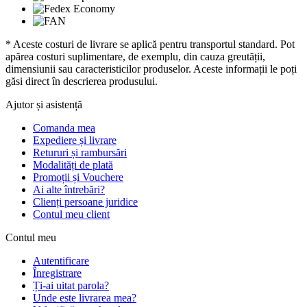
* Aceste costuri de livrare se aplică pentru transportul standard. Pot
apărea costuri suplimentare, de exemplu, din cauza greutății,
dimensiunii sau caracteristicilor produselor. Aceste informații le poți
găsi direct în descrierea produsului.
Ajutor și asistență
Comanda mea
Expediere și livrare
Retururi și rambursări
Modalități de plată
Promoții și Vouchere
Ai alte întrebări?
Clienți persoane juridice
Contul meu client
Contul meu
Autentificare
Înregistrare
Ți-ai uitat parola?
Unde este livrarea mea?