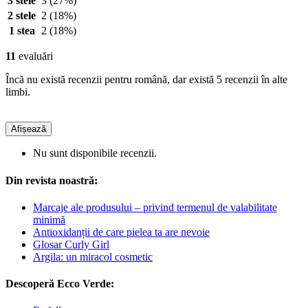
3 stele
3
(27%)
2 stele
2
(18%)
1 stea
2
(18%)
11
evaluări
Încă nu există recenzii pentru română, dar există 5 recenzii în alte
limbi.
Afișează
Nu sunt disponibile recenzii.
Din revista noastră:
Marcaje ale produsului – privind termenul de valabilitate
minimă
Antioxidanții de care pielea ta are nevoie
Glosar Curly Girl
Argila: un miracol cosmetic
Descoperă Ecco Verde: