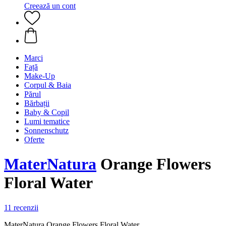
Creează un cont
Marci
Față
Make-Up
Corpul & Baia
Părul
Bărbații
Baby & Copil
Lumi tematice
Sonnenschutz
Oferte
MaterNatura
Orange Flowers
Floral Water
11 recenzii
MaterNatura Orange Flowers Floral Water