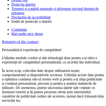
Despre noi
Protecția datelor
Termeni și condiții generale și informare privind dreptul de
retragere
Declarația de accesibilitate
Setări de protecție a datelor
Compania
Mai multe nice shops
Retrageți-vă din contract
Personaliză-ți experiența de cumpărături
Utilizăm module cookie și alte tehnologii doar pentru a-ți oferi o
experiență de cumpărături personalizată, cu acordul tău individual.
În acest scop, colectăm date despre utilizatorii noștri,
comportamentul și dispozitivele acestora. Utilizăm aceste date pentru
a optimiza continuu site-ul nostru web și pentru a-ți afișa publicitate
și conținut personalizat, precum și pentru a analiza statisticile de
utilizare. De asemenea, putem sincroniza datele tale criptate cu
furnizori externi și îți putem prezenta oferte prin intermediul
canalelor de publicitate online ale acestora, numai dacă folosești deja
serviciile lor.