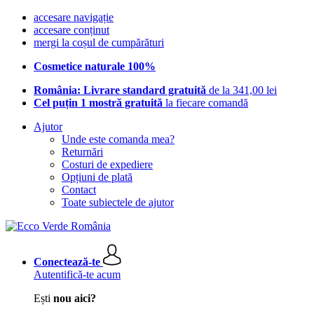
accesare navigație
accesare conținut
mergi la coșul de cumpărături
Cosmetice naturale 100%
România: Livrare standard gratuită
de la 341,00 lei
Cel puțin 1 mostră gratuită
la fiecare comandă
Ajutor
Unde este comanda mea?
Returnări
Costuri de expediere
Opțiuni de plată
Contact
Toate subiectele de ajutor
Conectează-te
Autentifică-te acum
Ești
nou aici?