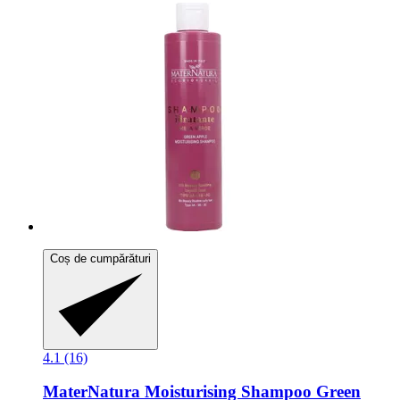
Coș de cumpărături
4.1 (16)
MaterNatura
Moisturising Shampoo Green