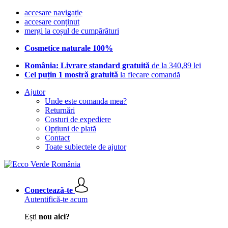
accesare navigație
accesare conținut
mergi la coșul de cumpărături
Cosmetice naturale 100%
România: Livrare standard gratuită
de la 340,89 lei
Cel puțin 1 mostră gratuită
la fiecare comandă
Ajutor
Unde este comanda mea?
Returnări
Costuri de expediere
Opțiuni de plată
Contact
Toate subiectele de ajutor
Conectează-te
Autentifică-te acum
Ești
nou aici?