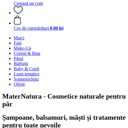
Creează un cont
Coș de cumpărături
0,00 lei
Marci
Față
Make-Up
Corpul & Baia
Părul
Bărbații
Baby & Copil
Lumi tematice
Sonnenschutz
Oferte
MaterNatura - Cosmetice naturale pentru
păr
Șampoane, balsamuri, măști și tratamente
pentru toate nevoile