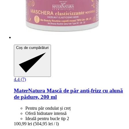
Coș de cumpărături
4.4 (7)
MaterNatura
Mască de păr anti-​frizz cu alună
de pădure, 200 ml
Pentru păr ondulat și creț
Oferă hidratare intensă
Ideală pentru bucle tip 2
100,99 lei
(504,95 lei / l)