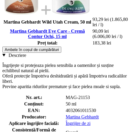
93,29 lei
(1.865,80
Martina Gebhardt Wild Utah Cream, 50 ml
lei / l)
Martina Gebhardt Eye Care - Cremă
90,09 lei
Contur Ochi, 15 ml
(6.006,00 lei / l)
Preț total:
183,38 lei
Ambele în coșul de cumpărături
Descriere
Îngrijește si protejeaza pielea sensibila a oamenilor și susține
echilibrul natural al pielii.
Oferă protecție împotriva deshidratării și apără împotriva radicalilor
liberi.
Previne aparitia ridurilor premature și face pielea moale si supla.
Nr. art.:
MAG-21153
Conținut:
50 ml
EAN:
4032061011530
Producator:
Martina Gebhardt
Aplicare îngrijire facială:
Îngrijire de zi
Consistență/Formă de