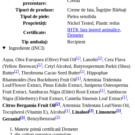
Cremă
prezentare:
Tipuri de produse:
Creme de fata, Îngrijire Bărbați
Tipul de piele:
Pielea sensibila
Proprietăți:
Nickel Tested, Plastic redus
IHTK fara ingred animalice
,
Certificate:
Demeter
Tip ambalaj:
Recipient
Ingrediente (INCI)
[1]
[2]
Aqua, Olea Europaea (Olive) Fruit Oil
, Lanolin
, Cera Flava
[1]
(Yellow Beeswax)
, Cetyl Alcohol, Butyrospermum Parkii (Shea)
[2]
[1]
Butter
, Theobroma Cacao Seed Butter
, Hippophae
[1]
Rhamnoides (Sea Buckthorn) Fruit Oil
, Artemisia Tridentata
Leaf/Flower Extract, Pinus Edulis Extract, Juniperus Osteosperma
[1]
Fruit Extract, Sambucus Nigra (Elder) Root Extract
, Sambucus
[1]
Nigra (Elderberry) Fruit Extract, Camelia Sinensis Leaf Extract
,
[2]
Citrus Bergamia Fruit Oil
, Artemisia Tridentata Leaf/Stem Oil,
[1]
[3]
[3]
Tocopherol (Vitamin E), Alcohol
,
Linalool
,
Limonene
,
[3]
[3]
Geraniol
, Benzylbenzoat
Materie primă certificată Demeter
din culturi organice controlate