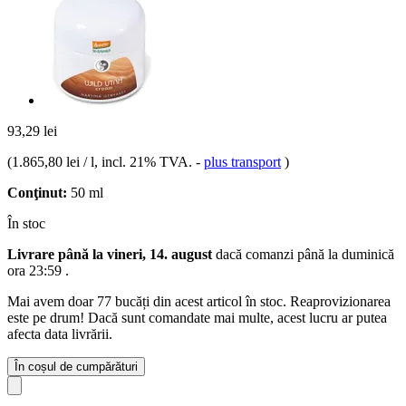
93,29 lei
(
1.865,80 lei / l
, incl. 21% TVA.
-
plus transport
)
Conţinut:
50 ml
În stoc
Livrare până la vineri, 14. august
dacă comanzi până la
duminică
ora 23:59
.
Mai avem doar 77 bucăți din acest articol în stoc. Reaprovizionarea
este pe drum! Dacă sunt comandate mai multe, acest lucru ar putea
afecta data livrării.
În coșul de cumpărături