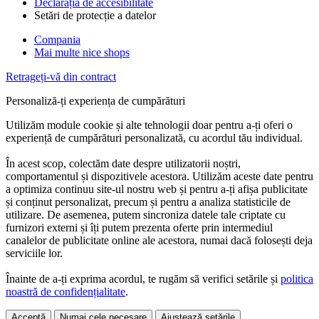
Declarația de accesibilitate
Setări de protecție a datelor
Compania
Mai multe nice shops
Retrageți-vă din contract
Personaliză-ți experiența de cumpărături
Utilizăm module cookie și alte tehnologii doar pentru a-ți oferi o
experiență de cumpărături personalizată, cu acordul tău individual.
În acest scop, colectăm date despre utilizatorii noștri,
comportamentul și dispozitivele acestora. Utilizăm aceste date pentru
a optimiza continuu site-ul nostru web și pentru a-ți afișa publicitate
și conținut personalizat, precum și pentru a analiza statisticile de
utilizare. De asemenea, putem sincroniza datele tale criptate cu
furnizori externi și îți putem prezenta oferte prin intermediul
canalelor de publicitate online ale acestora, numai dacă folosești deja
serviciile lor.
Înainte de a-ți exprima acordul, te rugăm să verifici setările și
politica
noastră de confidențialitate
.
Acceptă
Numai cele necesare
Ajustează setările