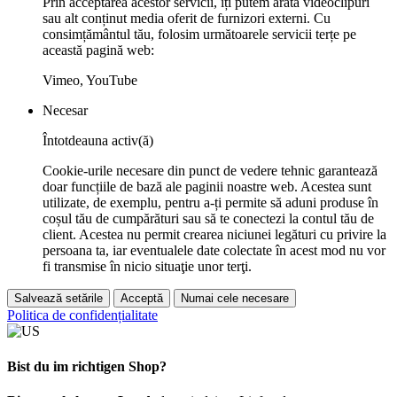
Prin acceptarea acestor servicii, îți putem arăta videoclipuri
sau alt conținut media oferit de furnizori externi. Cu
consimțământul tău, folosim următoarele servicii terțe pe
această pagină web:
Vimeo, YouTube
Necesar
Întotdeauna activ(ă)
Cookie-urile necesare din punct de vedere tehnic garantează
doar funcțiile de bază ale paginii noastre web. Acestea sunt
utilizate, de exemplu, pentru a-ți permite să aduni produse în
coșul tău de cumpărături sau să te conectezi la contul tău de
client. Acestea nu permit crearea niciunei legături cu privire la
persoana ta, iar eventualele date colectate în acest mod nu vor
fi transmise în nicio situaţie unor terţi.
Salvează setările
Acceptă
Numai cele necesare
Politica de confidențialitate
Bist du im richtigen Shop?