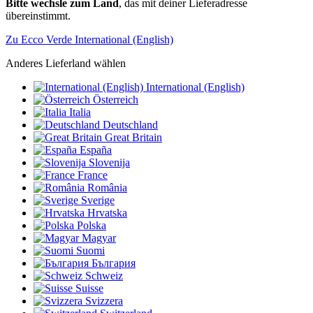
Bitte wechsle zum Land
, das mit deiner Lieferadresse
übereinstimmt.
Zu Ecco Verde International (English)
Anderes Lieferland wählen
International (English)
Österreich
Italia
Deutschland
Great Britain
España
Slovenija
France
România
Sverige
Hrvatska
Polska
Magyar
Suomi
България
Schweiz
Suisse
Svizzera