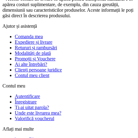
apărea costuri suplimentare, de exemplu, din cauza greutății,
dimensiunii sau caracteristicilor produselor. Aceste informații le poți
găsi direct în descrierea produsului.
Ajutor și asistență
Comanda mea
Expediere și livrare
Retururi și rambursări
Modalități de plată
Promoții și Vouchere
Ai alte întrebări?
Clienți persoane juridice
Contul meu client
Contul meu
Autentificare
Înregistrare
Ți-ai uitat parola?
Unde este livrarea mea?
Valorifică voucherul
Aflați mai multe