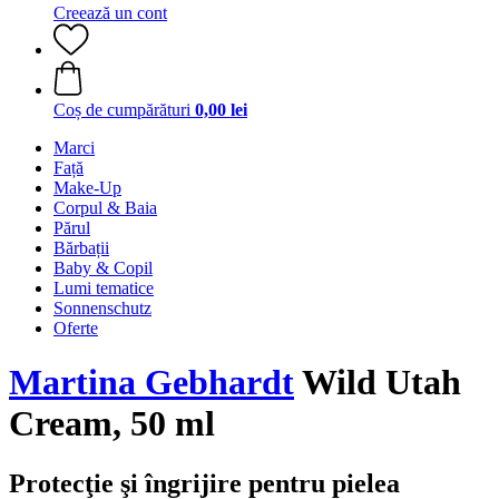
Creează un cont
Coș de cumpărături
0,00 lei
Marci
Față
Make-Up
Corpul & Baia
Părul
Bărbații
Baby & Copil
Lumi tematice
Sonnenschutz
Oferte
Martina Gebhardt
Wild Utah
Cream, 50 ml
Protecţie şi îngrijire pentru pielea