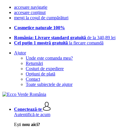
accesare navigație
accesare conținut
mergi la coșul de cumpărături
Cosmetice naturale 100%
România: Livrare standard gratuită
de la 340,89 lei
Cel puțin 1 mostră gratuită
la fiecare comandă
Ajutor
Unde este comanda mea?
Returnări
Costuri de expediere
Opțiuni de plată
Contact
Toate subiectele de ajutor
Conectează-te
Autentifică-te acum
Ești
nou aici?