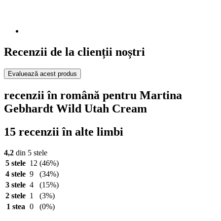
Recenzii de la clienții noștri
Evaluează acest produs
recenzii în română pentru Martina
Gebhardt Wild Utah Cream
15 recenzii în alte limbi
4,2
din 5 stele
5 stele
12
(46%)
4 stele
9
(34%)
3 stele
4
(15%)
2 stele
1
(3%)
1 stea
0
(0%)