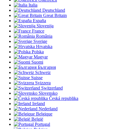
Italia
Deutschland
Great Britain
España
Slovenija
France
România
Sverige
Hrvatska
Polska
Magyar
Suomi
България
Schweiz
Suisse
Svizzera
Switzerland
Slovensko
Česká republika
Ireland
Nederland
Belgique
België
Portugal