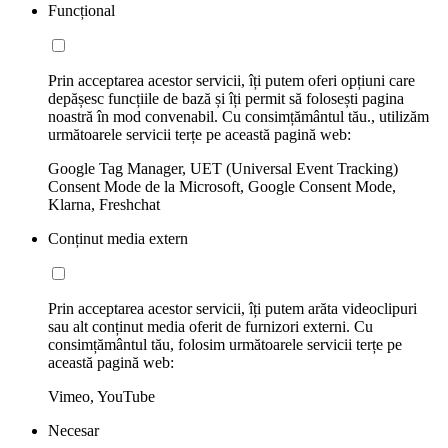
Funcțional
Prin acceptarea acestor servicii, îți putem oferi opțiuni care
depășesc funcțiile de bază și îți permit să folosești pagina
noastră în mod convenabil. Cu consimțământul tău., utilizăm
următoarele servicii terțe pe această pagină web:
Google Tag Manager, UET (Universal Event Tracking)
Consent Mode de la Microsoft, Google Consent Mode,
Klarna, Freshchat
Conținut media extern
Prin acceptarea acestor servicii, îți putem arăta videoclipuri
sau alt conținut media oferit de furnizori externi. Cu
consimțământul tău, folosim următoarele servicii terțe pe
această pagină web:
Vimeo, YouTube
Necesar