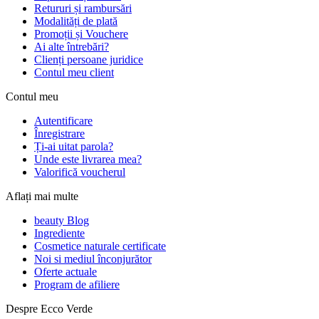
Retururi și rambursări
Modalități de plată
Promoții și Vouchere
Ai alte întrebări?
Clienți persoane juridice
Contul meu client
Contul meu
Autentificare
Înregistrare
Ți-ai uitat parola?
Unde este livrarea mea?
Valorifică voucherul
Aflați mai multe
beauty Blog
Ingrediente
Cosmetice naturale certificate
Noi si mediul înconjurător
Oferte actuale
Program de afiliere
Despre Ecco Verde