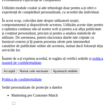
Utilizăm module cookie și alte tehnologii doar pentru a-ți oferi o
experiență de cumpărături personalizată, cu acordul tău individual.
În acest scop, colectăm date despre utilizatorii noștri,
comportamentul și dispozitivele acestora. Utilizăm aceste date pentru
a optimiza continuu site-ul nostru web și pentru a-ți afișa publicitate
și conținut personalizat, precum și pentru a analiza statisticile de
utilizare. De asemenea, putem sincroniza datele tale criptate cu
furnizori externi și îți putem prezenta oferte prin intermediul
canalelor de publicitate online ale acestora, numai dacă folosești deja
serviciile lor.
Înainte de a-ți exprima acordul, te rugăm să verifici setările și
politica
noastră de confidențialitate
.
Acceptă
Numai cele necesare
Ajustează setările
Politica de confidențialitate
Setări personalizate de protecție a datelor
Marketing per Customer-Match