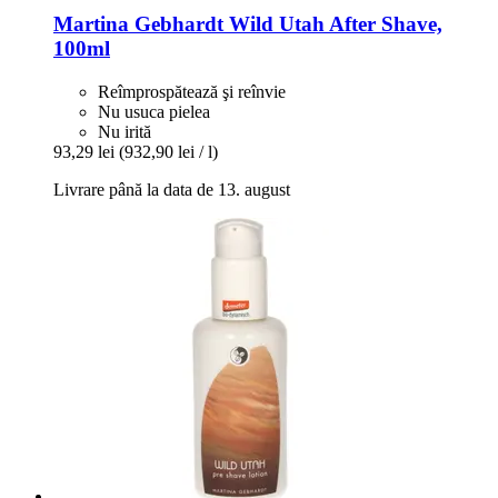
Martina Gebhardt
Wild Utah After Shave,
100ml
Reîmprospătează şi reînvie
Nu usuca pielea
Nu irită
93,29 lei
(932,90 lei / l)
Livrare până la data de 13. august