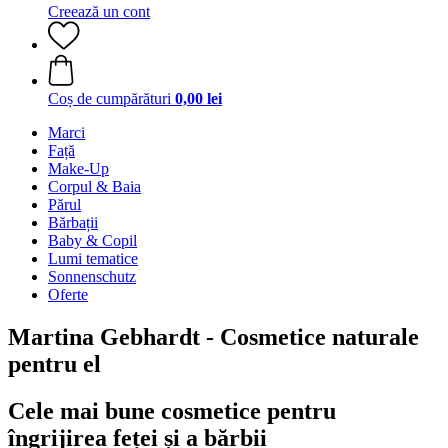
Creează un cont
Coș de cumpărături
0,00 lei
Marci
Față
Make-Up
Corpul & Baia
Părul
Bărbații
Baby & Copil
Lumi tematice
Sonnenschutz
Oferte
Martina Gebhardt - Cosmetice naturale
pentru el
Cele mai bune cosmetice pentru
îngrijirea feței și a bărbii