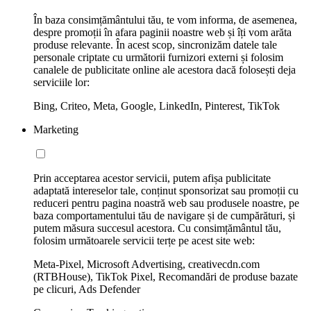
În baza consimțământului tău, te vom informa, de asemenea,
despre promoții în afara paginii noastre web și îți vom arăta
produse relevante. În acest scop, sincronizăm datele tale
personale criptate cu următorii furnizori externi și folosim
canalele de publicitate online ale acestora dacă folosești deja
serviciile lor:
Bing, Criteo, Meta, Google, LinkedIn, Pinterest, TikTok
Marketing
Prin acceptarea acestor servicii, putem afișa publicitate
adaptată intereselor tale, conținut sponsorizat sau promoții cu
reduceri pentru pagina noastră web sau produsele noastre, pe
baza comportamentului tău de navigare și de cumpărături, și
putem măsura succesul acestora. Cu consimțământul tău,
folosim următoarele servicii terțe pe acest site web:
Meta-Pixel, Microsoft Advertising, creativecdn.com
(RTBHouse), TikTok Pixel, Recomandări de produse bazate
pe clicuri, Ads Defender