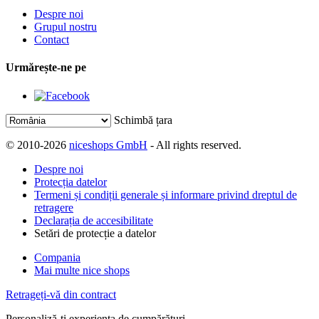
Despre noi
Grupul nostru
Contact
Urmărește-ne pe
Schimbă țara
© 2010-2026
niceshops GmbH
- All rights reserved.
Despre noi
Protecția datelor
Termeni și condiții generale și informare privind dreptul de
retragere
Declarația de accesibilitate
Setări de protecție a datelor
Compania
Mai multe nice shops
Retrageți-vă din contract
Personaliză-ți experiența de cumpărături