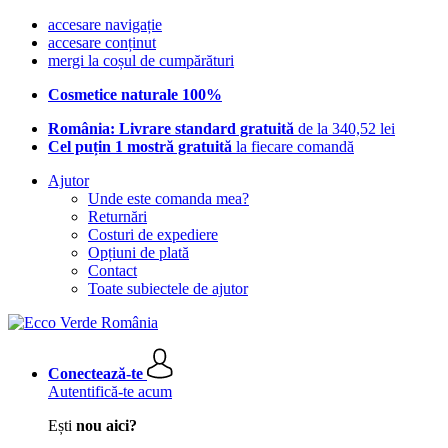
accesare navigație
accesare conținut
mergi la coșul de cumpărături
Cosmetice naturale 100%
România: Livrare standard gratuită
de la 340,52 lei
Cel puțin 1 mostră gratuită
la fiecare comandă
Ajutor
Unde este comanda mea?
Returnări
Costuri de expediere
Opțiuni de plată
Contact
Toate subiectele de ajutor
Conectează-te
Autentifică-te acum
Ești
nou aici?