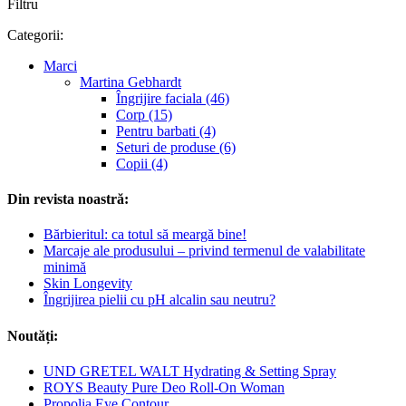
Filtru
Categorii:
Marci
Martina Gebhardt
Îngrijire faciala (46)
Corp (15)
Pentru barbati (4)
Seturi de produse (6)
Copii (4)
Din revista noastră:
Bărbieritul: ca totul să meargă bine!
Marcaje ale produsului – privind termenul de valabilitate
minimă
Skin Longevity
Îngrijirea pielii cu pH alcalin sau neutru?
Noutăți:
UND GRETEL WALT Hydrating & Setting Spray
ROYS Beauty Pure Deo Roll-On Woman
Propolia Eye Contour