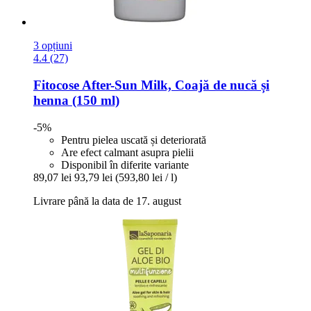
3 opțiuni
4.4 (27)
Fitocose
After-​Sun Milk, Coajă de nucă și
henna (150 ml)
-5%
Pentru pielea uscată și deteriorată
Are efect calmant asupra pielii
Disponibil în diferite variante
89,07 lei
93,79 lei
(593,80 lei / l)
Livrare până la data de 17. august