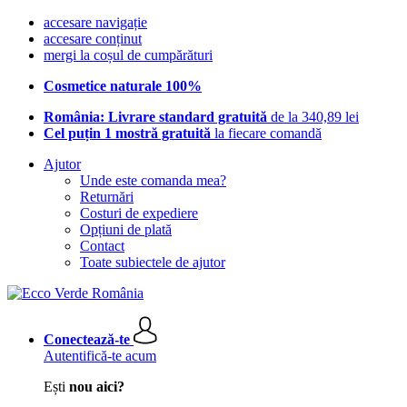
accesare navigație
accesare conținut
mergi la coșul de cumpărături
Cosmetice naturale 100%
România: Livrare standard gratuită
de la 340,89 lei
Cel puțin 1 mostră gratuită
la fiecare comandă
Ajutor
Unde este comanda mea?
Returnări
Costuri de expediere
Opțiuni de plată
Contact
Toate subiectele de ajutor
Conectează-te
Autentifică-te acum
Ești
nou aici?