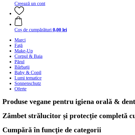
Creează un cont
Coș de cumpărături
0,00 lei
Marci
Față
Make-Up
Corpul & Baia
Părul
Bărbații
Baby & Copil
Lumi tematice
Sonnenschutz
Oferte
Produse vegane pentru igiena orală & den
Zâmbet strălucitor și protecție completă cu
Cumpără în funcţie de categorii