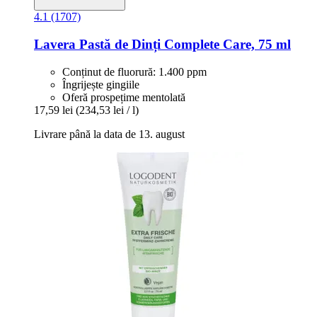
4.1 (1707)
Lavera
Pastă de Dinți Complete Care, 75 ml
Conținut de fluorură: 1.400 ppm
Îngrijește gingiile
Oferă prospețime mentolată
17,59 lei
(234,53 lei / l)
Livrare până la data de 13. august