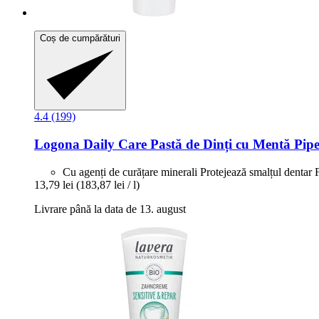
Coș de cumpărături
4.4 (199)
Logona
Daily Care Pastă de Dinți cu Mentă Pipe
Cu agenți de curățare minerali Protejează smalțul dentar Fă
13,79 lei
(183,87 lei / l)
Livrare până la data de 13. august