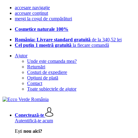
accesare navigație
accesare conținut
mergi la coșul de cumpărături
Cosmetice naturale 100%
România: Livrare standard gratuită
de la 340,52 lei
Cel puțin 1 mostră gratuită
la fiecare comandă
Ajutor
Unde este comanda mea?
Returnări
Costuri de expediere
Opțiuni de plată
Contact
Toate subiectele de ajutor
Conectează-te
Autentifică-te acum
Ești
nou aici?