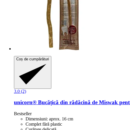
Coș de cumpărături
3.0 (2)
unicorn®
Bucățică din rădăcină de Miswak pent
Bestseller
Dimensiuni: aprox. 16 cm
Complet fără plastic
Curățare delicată