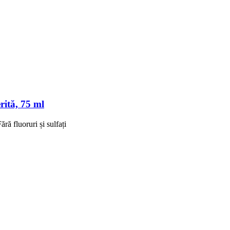
rită, 75 ml
ră fluoruri și sulfați