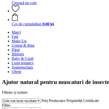
Creează un cont
Coș de cumpărături
0,00 lei
Marci
Față
Make-Up
Corpul & Baia
Părul
Bărbații
Baby & Copil
Lumi tematice
Sonnenschutz
Oferte
Ajutor natural pentru muscaturi de insect
Filtrare și sortare
Preț
Producator
Proprietăți
Certificate
Filtru