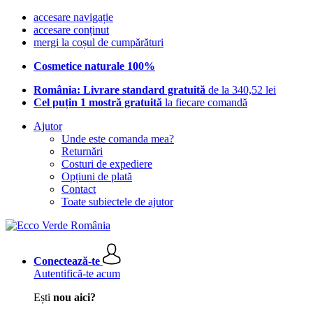
accesare navigație
accesare conținut
mergi la coșul de cumpărături
Cosmetice naturale 100%
România: Livrare standard gratuită
de la 340,52 lei
Cel puțin 1 mostră gratuită
la fiecare comandă
Ajutor
Unde este comanda mea?
Returnări
Costuri de expediere
Opțiuni de plată
Contact
Toate subiectele de ajutor
Conectează-te
Autentifică-te acum
Ești
nou aici?