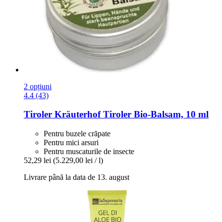
2 opțiuni
4.4 (43)
Tiroler Kräuterhof
Tiroler Bio-​Balsam, 10 ml
Pentru buzele crăpate
Pentru mici arsuri
Pentru muscaturile de insecte
52,29 lei
(5.229,00 lei / l)
Livrare până la data de 13. august