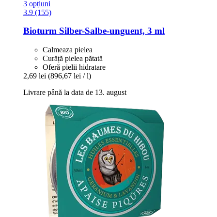
3 opțiuni
3.9 (155)
Bioturm
Silber-​Salbe-​unguent, 3 ml
Calmeaza pielea
Curăță pielea pătată
Oferă pielii hidratare
2,69 lei
(896,67 lei / l)
Livrare până la data de 13. august