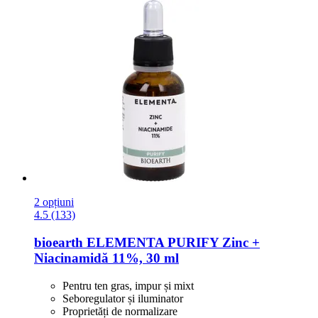
2 opțiuni
4.5 (133)
bioearth
ELEMENTA PURIFY Zinc +
Niacinamidă 11%, 30 ml
Pentru ten gras, impur și mixt
Seboregulator și iluminator
Proprietăți de normalizare