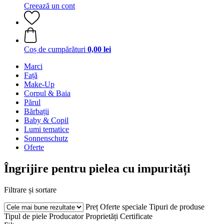
Creează un cont
Coș de cumpărături
0,00 lei
Marci
Față
Make-Up
Corpul & Baia
Părul
Bărbații
Baby & Copil
Lumi tematice
Sonnenschutz
Oferte
Îngrijire pentru pielea cu impurități
Filtrare și sortare
Preț
Oferte speciale
Tipuri de produse
Tipul de piele
Producator
Proprietăți
Certificate