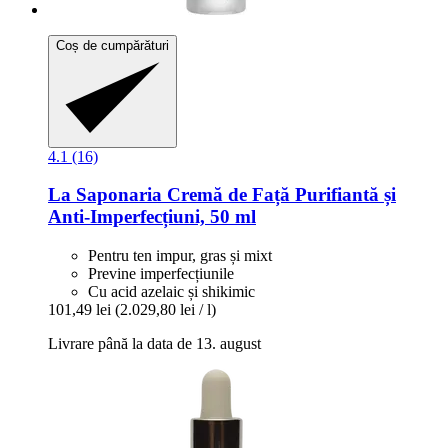
Coș de cumpărături
4.1 (16)
La Saponaria
Cremă de Față Purifiantă și
Anti-​Imperfecțiuni, 50 ml
Pentru ten impur, gras și mixt
Previne imperfecțiunile
Cu acid azelaic și shikimic
101,49 lei
(2.029,80 lei / l)
Livrare până la data de 13. august