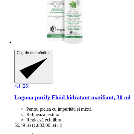
Coș de cumpărături
4.4 (26)
Logona
purify Fluid hidratant matifiant, 30 ml
Pentru pielea cu impurități și mixtă
Rafinează textura
Reglează echilibrul
56,49 lei
(1.883,00 lei / l)