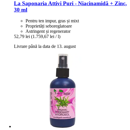
La Saponaria
Attivi Puri -​ Niacinamidă + Zinc,
30 ml
Pentru ten impur, gras și mixt
Proprietăți seboreglatoare
Astringent și regenerator
52,79 lei
(1.759,67 lei / l)
Livrare până la data de 13. august