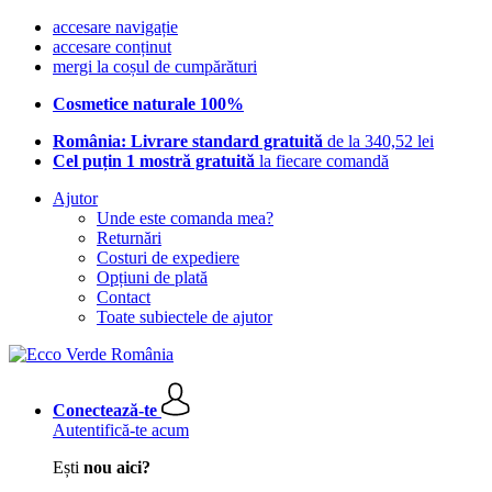
accesare navigație
accesare conținut
mergi la coșul de cumpărături
Cosmetice naturale 100%
România: Livrare standard gratuită
de la 340,52 lei
Cel puțin 1 mostră gratuită
la fiecare comandă
Ajutor
Unde este comanda mea?
Returnări
Costuri de expediere
Opțiuni de plată
Contact
Toate subiectele de ajutor
Conectează-te
Autentifică-te acum
Ești
nou aici?